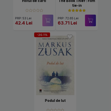
Hotul de carti
The Book Thief : Film
tie-in
PRP: 53 Lei
PRP: 72.65 Lei
42.4 Lei
63.71 Lei
-20.1%
Podul de lut