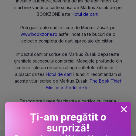
invitatie la lectura, savurata de mii de admiratori. Cel
mai bine vanduta carte scrisa de Markus Zusak de pe
BOOKZONE este
Hotul de carti
.
Poti gasi toate cartile scrie de Markus Zusak pe
www.bookzone.ro
astfel incat sa te bucuri de o
colectie completa de carti apreciate de cititori.
Impactul cartilor scrise de Markus Zusak depaseste
granitele succesului comercial. Mesajele profunde din
scrierile sale au reusit sa atinga sufletele cititorilor. Ti-
a placut cartea
Hotul de carti
? tunci iti recomandam si
aceste titluri scrise de Markus Zusak:
The Book Thief
: Film tie-in
Podul de lut
.
Descopera lumea fascinanta a cartilor cu libraria
online Bookzone, partenerul tau in calatoria literara.
Ți-am pregătit o
Bookzone, mereu la un click distanta.
surpriză!