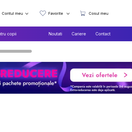
Contul meu
Favorite
Cosul meu
tru copii
Noutati
Cariere
Contact