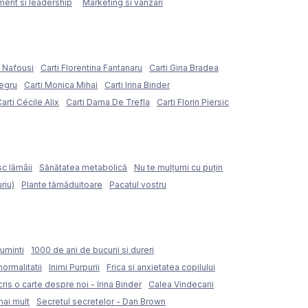
ent si leadership
Marketing si vanzari
e Nafousi
Carti Florentina Fantanaru
Carti Gina Bradea
Negru
Carti Monica Mihai
Carti Irina Binder
arti Cécile Alix
Carti Dama De Trefla
Carti Florin Piersic
sc lămâii
Sănătatea metabolică
Nu te mulțumi cu puțin
riu)
Plante tămăduitoare
Pacatul vostru
uminti
1000 de ani de bucurii si dureri
normalitatii
Inimi Purpurii
Frica si anxietatea copilului
ris o carte despre noi - Irina Binder
Calea Vindecarii
mai mult
Secretul secretelor - Dan Brown