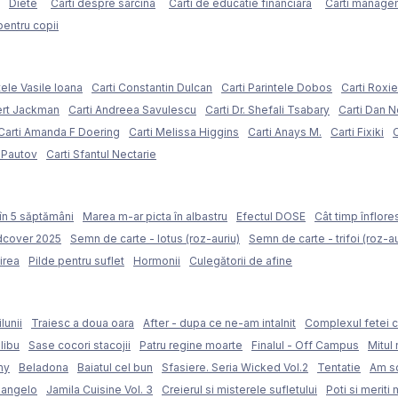
Diete
Carti despre sarcina
Carti de educatie financiara
Carti managem
pentru copii
tele Vasile Ioana
Carti Constantin Dulcan
Carti Parintele Dobos
Carti Roxi
ert Jackman
Carti Andreea Savulescu
Carti Dr. Shefali Tsabary
Carti Dan 
Carti Amanda F Doering
Carti Melissa Higgins
Carti Anays M.
Carti Fixiki
C
l Pautov
Carti Sfantul Nectarie
în 5 săptămâni
Marea m-ar picta în albastru
Efectul DOSE
Cât timp înflore
rdcover 2025
Semn de carte - lotus (roz-auriu)
Semn de carte - trifoi (roz-au
irea
Pilde pentru suflet
Hormonii
Culegătorii de afine
lunii
Traiesc a doua oara
After - dupa ce ne-am intalnit
Complexul fetei c
libu
Sase cocori stacojii
Patru regine moarte
Finalul - Off Campus
Mitul 
my
Beladona
Baiatul cel bun
Sfasiere. Seria Wicked Vol.2
Tentatie
Am sc
langelo
Jamila Cuisine Vol. 3
Creierul si misterele sufletului
Poti si meriti 