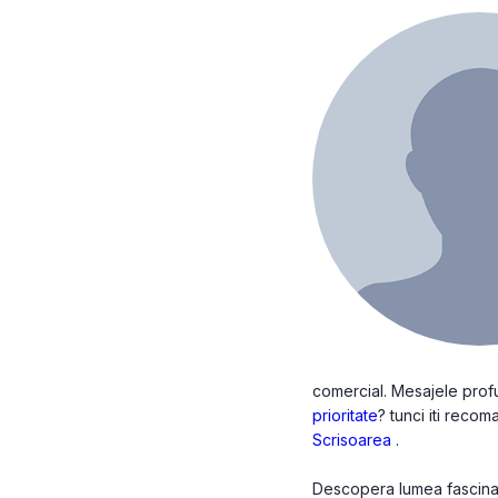
comercial. Mesajele profun
prioritate
? tunci iti reco
Scrisoarea
.
Descopera lumea fascinant