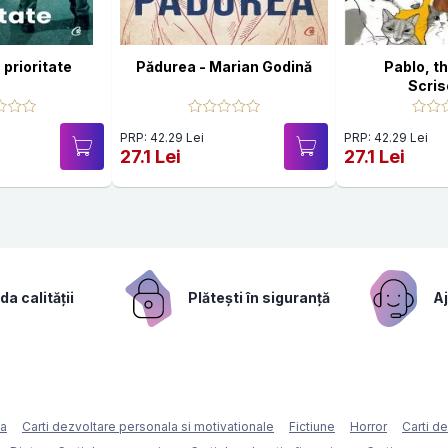
prioritate
Pădurea - Marian Godină
Pablo, th
Scris
PRP: 42.29 Lei
PRP: 42.29 Lei
27.1 Lei
27.1 Lei
a calității
Plătești în siguranță
Aj
ca
Carti dezvoltare personala si motivationale
Fictiune
Horror
Carti d