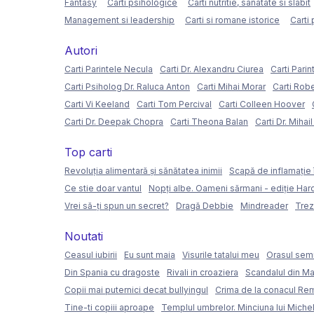
Fantasy
Carti psihologice
Carti nutritie, sanatate si slabit
Management si leadership
Carti si romane istorice
Carti 
Autori
Carti Parintele Necula
Carti Dr. Alexandru Ciurea
Carti Parin
Carti Psiholog Dr. Raluca Anton
Carti Mihai Morar
Carti Rob
Carti Vi Keeland
Carti Tom Percival
Carti Colleen Hoover
Carti Dr. Deepak Chopra
Carti Theona Balan
Carti Dr. Mihai
Top carti
Revoluția alimentară și sănătatea inimii
Scapă de inflamație 
Ce stie doar vantul
Nopți albe. Oameni sărmani - ediție Ha
Vrei să-ți spun un secret?
Dragă Debbie
Mindreader
Trez
Noutati
Ceasul iubirii
Eu sunt maia
Visurile tatalui meu
Orasul semi
Din Spania cu dragoste
Rivali in croaziera
Scandalul din Ma
Copii mai puternici decat bullyingul
Crima de la conacul Re
Tine-ti copiii aproape
Templul umbrelor. Minciuna lui Miche