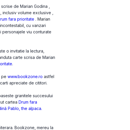
e scrise de Marian Godina ,
i, inclusiv volume exclusive ,
rum fara prioritate
. Marian
ncontestabil, cu vanzari
 si personajele viu conturate
 o invitatie la lectura,
vanduta carte scrisa de Marian
oritate
.
na pe
www.bookzone.ro
astfel
arti apreciate de cititori.
paseste granitele succesului
acut cartea
Drum fara
dină
Pablo, the alpaca.
 literara. Bookzone, mereu la