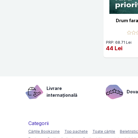
Drum fara 
PRP: 68.71 Lei
44 Lei
Livrare
Dovad
internațională
Categorii
Cărțile Bookzone
Top pachete
Toate cărțile
Beletristi