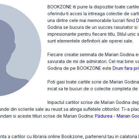
BOOKZONE iti pune la dispozitie toate cartil
oferindu-ti acces la intreaga colectie de cart
una dintre cele mai memorabile lucrari fiind
D
Godina se bucura de un succes rasunator si i
impresionante pentru fiecare titlu. Stilul unic
sunt elementele definitorii ale operei sale.
Fiecare creatie semnata de Marian Godina este
savurata de mii de admiratori. Cel mai bine 
Godina de pe BOOKZONE este
Drum fara pri
Poti gasi toate cartile scrie de Marian Godi
incat sa te bucuri de o colectie completa de c
Impactul cartilor scrise de Marian Godina de
de din scrierile sale au reusit sa atinga sufletele cititorilor. Ti-a pl
mandam si aceste titluri scrise de Marian Godina:
Pădurea - Marian Go
a a cartilor cu libraria online Bookzone, partenerul tau in calatoria