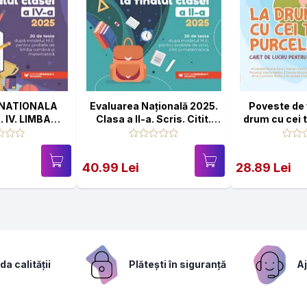
NATIONALA
Evaluarea Națională 2025.
Poveste de 
 IV. LIMBA
Clasa a II-a. Scris. Citit.
drum cu cei t
ATEMATICA
Matematică
caiet de l
vacanţa de 
pregăt
40.99 Lei
28.89 Lei
a calității
Plătești în siguranță
Aj