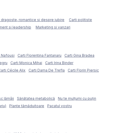
e dragoste, romantice si despre iubire
Carti politiste
ent si leadership
Marketing si vanzari
e Nafousi
Carti Florentina Fantanaru
Carti Gina Bradea
Negru
Carti Monica Mihai
Carti Irina Binder
arti Cécile Alix
Carti Dama De Trefla
Carti Florin Piersic
sc lămâii
Sănătatea metabolică
Nu te mulțumi cu puțin
riu)
Plante tămăduitoare
Pacatul vostru