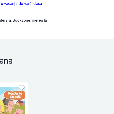
tru vacanţa de vară: clasa
 literara. Bookzone, mereu la
ana