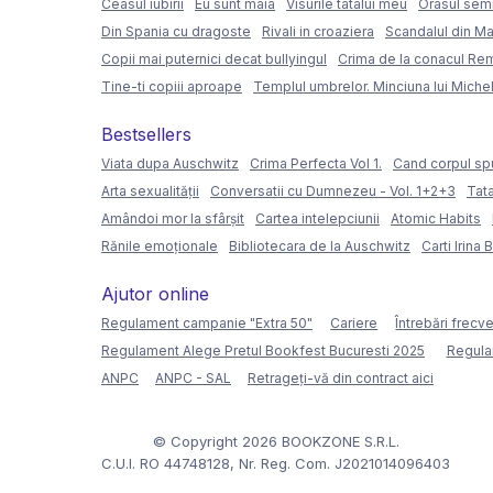
Ceasul iubirii
Eu sunt maia
Visurile tatalui meu
Orasul semi
Din Spania cu dragoste
Rivali in croaziera
Scandalul din Ma
Copii mai puternici decat bullyingul
Crima de la conacul Re
Tine-ti copiii aproape
Templul umbrelor. Minciuna lui Miche
Bestsellers
Viata dupa Auschwitz
Crima Perfecta Vol 1.
Cand corpul sp
Arta sexualității
Conversatii cu Dumnezeu - Vol. 1+2+3
Tata
Amândoi mor la sfârșit
Cartea intelepciunii
Atomic Habits
Rănile emoționale
Bibliotecara de la Auschwitz
Carti Irina 
Ajutor online
Regulament campanie "Extra 50"
Cariere
Întrebări frecv
Regulament Alege Pretul Bookfest Bucuresti 2025
Regula
ANPC
ANPC - SAL
Retrageți-vă din contract aici
© Copyright 2026 BOOKZONE S.R.L.
C.U.I. RO 44748128, Nr. Reg. Com. J2021014096403