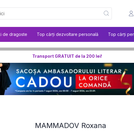
ți de dragoste
Top cărți dezvoltare personală
Top cărți pen
Transport GRATUIT de la 200 lei!
MAMMADOV Roxana