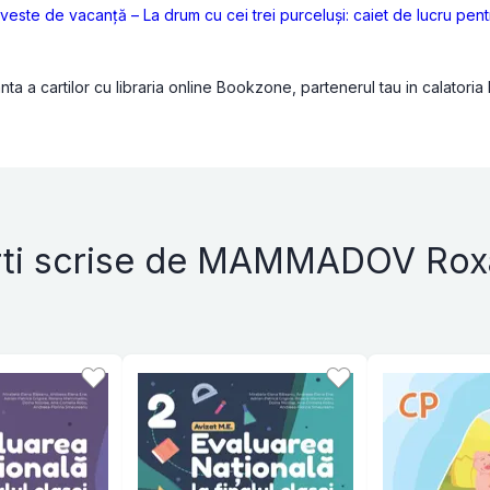
veste de vacanţă – La drum cu cei trei purceluși: caiet de lucru pen
a a cartilor cu libraria online Bookzone, partenerul tau in calatoria
rti scrise de MAMMADOV Rox