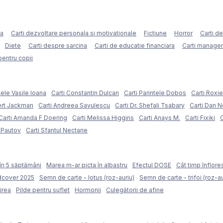
ca
Carti dezvoltare personala si motivationale
Fictiune
Horror
Carti d
Diete
Carti despre sarcina
Carti de educatie financiara
Carti managem
pentru copii
tele Vasile Ioana
Carti Constantin Dulcan
Carti Parintele Dobos
Carti Roxi
ert Jackman
Carti Andreea Savulescu
Carti Dr. Shefali Tsabary
Carti Dan 
Carti Amanda F Doering
Carti Melissa Higgins
Carti Anays M.
Carti Fixiki
C
l Pautov
Carti Sfantul Nectarie
în 5 săptămâni
Marea m-ar picta în albastru
Efectul DOSE
Cât timp înflore
rdcover 2025
Semn de carte - lotus (roz-auriu)
Semn de carte - trifoi (roz-au
irea
Pilde pentru suflet
Hormonii
Culegătorii de afine