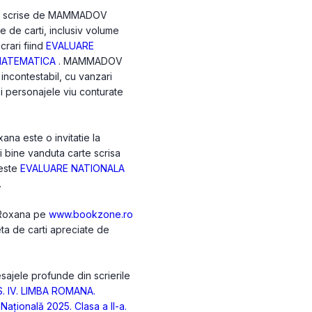
ile scrise de MAMMADOV
e de carti, inclusiv volume
crari fiind
EVALUARE
 MATEMATICA
. MAMMADOV
incontestabil, cu vanzari
 si personajele viu conturate
a este o invitatie la
ai bine vanduta carte scrisa
este
EVALUARE NATIONALA
.
 Roxana pe
www.bookzone.ro
eta de carti apreciate de
ajele profunde din scrierile
. IV. LIMBA ROMANA.
Națională 2025. Clasa a II-a.