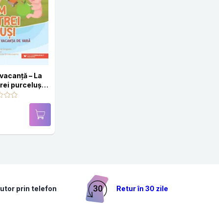
vacanţă – La
rei purceluși:
ucru pentru
vară: clasa
itoare
utor prin telefon
Retur în 30 zile