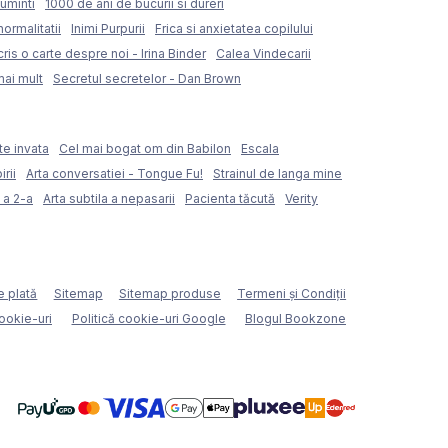
uminti
1000 de ani de bucurii si dureri
normalitatii
Inimi Purpurii
Frica si anxietatea copilului
ris o carte despre noi - Irina Binder
Calea Vindecarii
mai mult
Secretul secretelor - Dan Brown
te invata
Cel mai bogat om din Babilon
Escala
rii
Arta conversatiei - Tongue Fu!
Strainul de langa mine
 a 2-a
Arta subtila a nepasarii
Pacienta tăcută
Verity
e plată
Sitemap
Sitemap produse
Termeni şi Condiţii
cookie-uri
Politică cookie-uri Google
Blogul Bookzone