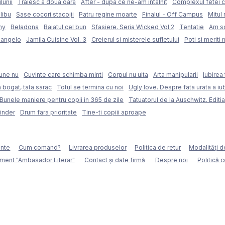
lunii
Traiesc a doua oara
After - dupa ce ne-am intalnit
Complexul fetei c
libu
Sase cocori stacojii
Patru regine moarte
Finalul - Off Campus
Mitul 
my
Beladona
Baiatul cel bun
Sfasiere. Seria Wicked Vol.2
Tentatie
Am sc
langelo
Jamila Cuisine Vol. 3
Creierul si misterele sufletului
Poti si meriti 
une nu
Cuvinte care schimba minti
Corpul nu uita
Arta manipularii
Iubirea 
 bogat, tata sarac
Totul se termina cu noi
Ugly love. Despre fata urata a iubi
Bunele maniere pentru copii in 365 de zile
Tatuatorul de la Auschwitz. Editia
Binder
Drum fara prioritate
Tine-ti copiii aproape
ente
Cum comand?
Livrarea produselor
Politica de retur
Modalităţi d
ment "Ambasador Literar"
Contact și date firmă
Despre noi
Politică 