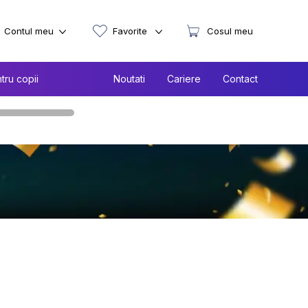
Contul meu
Favorite
Cosul meu
tru copii
Noutati
Cariere
Contact