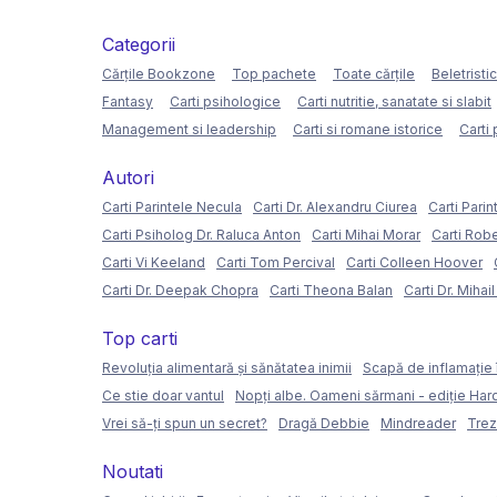
Categorii
Cărțile Bookzone
Top pachete
Toate cărțile
Beletristi
Fantasy
Carti psihologice
Carti nutritie, sanatate si slabit
Management si leadership
Carti si romane istorice
Carti 
Autori
Carti Parintele Necula
Carti Dr. Alexandru Ciurea
Carti Parin
Carti Psiholog Dr. Raluca Anton
Carti Mihai Morar
Carti Rob
Carti Vi Keeland
Carti Tom Percival
Carti Colleen Hoover
Carti Dr. Deepak Chopra
Carti Theona Balan
Carti Dr. Mihai
Top carti
Revoluția alimentară și sănătatea inimii
Scapă de inflamație 
Ce stie doar vantul
Nopți albe. Oameni sărmani - ediție Ha
Vrei să-ți spun un secret?
Dragă Debbie
Mindreader
Trez
Noutati