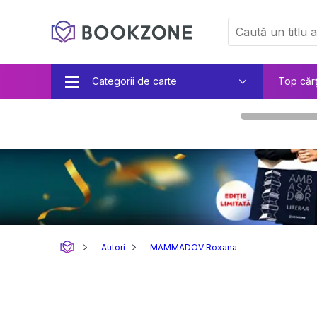
Categorii de carte
Top căr
Autori
MAMMADOV Roxana