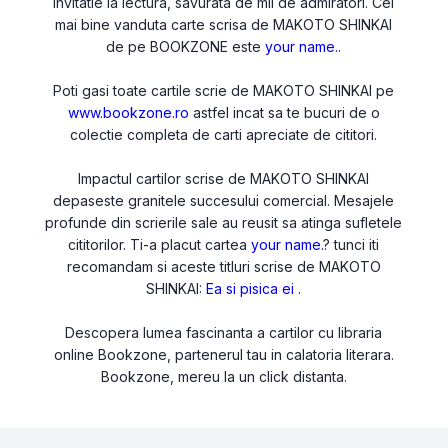
invitatie la lectura, savurata de mii de admiratori. Cel
mai bine vanduta carte scrisa de MAKOTO SHINKAI
de pe BOOKZONE este
your name.
.
Poti gasi toate cartile scrie de MAKOTO SHINKAI pe
www.bookzone.ro
astfel incat sa te bucuri de o
colectie completa de carti apreciate de cititori.
Impactul cartilor scrise de MAKOTO SHINKAI
depaseste granitele succesului comercial. Mesajele
profunde din scrierile sale au reusit sa atinga sufletele
cititorilor. Ti-a placut cartea
your name.
? tunci iti
recomandam si aceste titluri scrise de MAKOTO
SHINKAI:
Ea si pisica ei
.
Descopera lumea fascinanta a cartilor cu libraria
online Bookzone, partenerul tau in calatoria literara.
Bookzone, mereu la un click distanta.