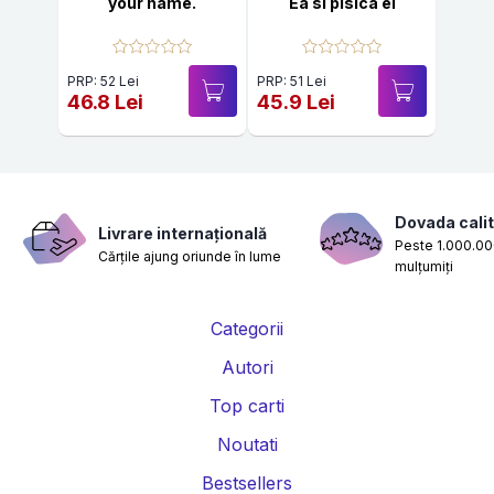
your name.
Ea si pisica ei
PRP: 52 Lei
PRP: 51 Lei
46.8 Lei
45.9 Lei
Dovada calit
Livrare internațională
Peste 1.000.000
Cărțile ajung oriunde în lume
mulțumiți
Categorii
Autori
Top carti
Noutati
Bestsellers