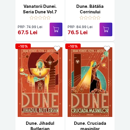
Vanatorii Dunei.
Dune. Bătălia
Seria Dune Vol.7
Corrinului
PRP: 74.99 Lei
PRP: 84.99 Lei
67.5 Lei
76.5 Lei
-10%
-10%
Dune. Jihadul
Dune. Cruciada
Butlerian
mașinilor