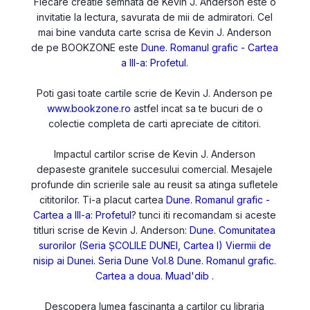
Fiecare creatie semnata de Kevin J. Anderson este o
invitatie la lectura, savurata de mii de admiratori. Cel
mai bine vanduta carte scrisa de Kevin J. Anderson
de pe BOOKZONE este
Dune. Romanul grafic - Cartea
a III-a: Profetul
.
Poti gasi toate cartile scrie de Kevin J. Anderson pe
www.bookzone.ro
astfel incat sa te bucuri de o
colectie completa de carti apreciate de cititori.
Impactul cartilor scrise de Kevin J. Anderson
depaseste granitele succesului comercial. Mesajele
profunde din scrierile sale au reusit sa atinga sufletele
cititorilor. Ti-a placut cartea
Dune. Romanul grafic -
Cartea a III-a: Profetul
? tunci iti recomandam si aceste
titluri scrise de Kevin J. Anderson:
Dune. Comunitatea
surorilor (Seria ȘCOLILE DUNEI, Cartea I)
Viermii de
nisip ai Dunei. Seria Dune Vol.8
Dune. Romanul grafic.
Cartea a doua. Muad'dib
.
Descopera lumea fascinanta a cartilor cu libraria