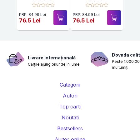
PRP: 84.99 Lei
PRP: 84.99 Lei
76.5 Lei
76.5 Lei
Dovada calit
Livrare internațională
Peste 1.000.000
Cărțile ajung oriunde în lume
mulțumiți
Categorii
Autori
Top carti
Noutati
Bestsellers
Ajutor online