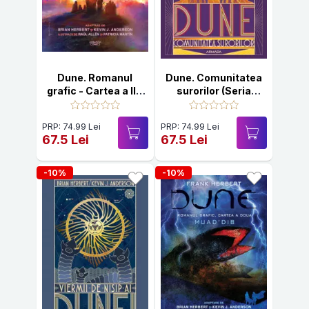
Dune. Romanul
Dune. Comunitatea
grafic - Cartea a III-
surorilor (Seria
a: Profetul
ȘCOLILE DUNEI,
Cartea I)
PRP: 74.99 Lei
PRP: 74.99 Lei
67.5 Lei
67.5 Lei
-10%
-10%