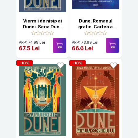
Viermii de nisip ai
Dune. Romanul
Dunei. Seria Dune
grafic. Cartea a
Vol.8
doua. Muad'dib
PRP: 74.99 Lei
PRP: 73.99 Lei
67.5 Lei
66.6 Lei
-10%
-10%