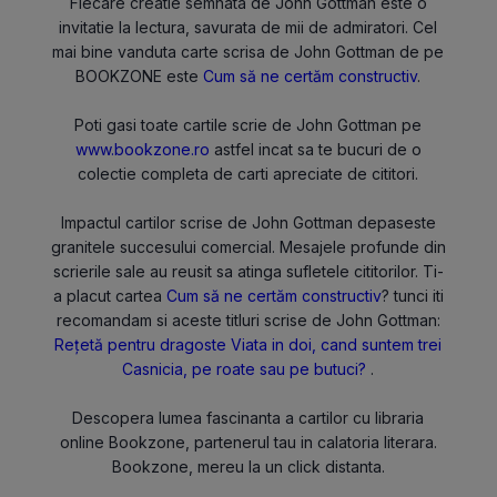
Fiecare creatie semnata de John Gottman este o
invitatie la lectura, savurata de mii de admiratori. Cel
mai bine vanduta carte scrisa de John Gottman de pe
BOOKZONE este
Cum să ne certăm constructiv
.
Poti gasi toate cartile scrie de John Gottman pe
www.bookzone.ro
astfel incat sa te bucuri de o
colectie completa de carti apreciate de cititori.
Impactul cartilor scrise de John Gottman depaseste
granitele succesului comercial. Mesajele profunde din
scrierile sale au reusit sa atinga sufletele cititorilor. Ti-
a placut cartea
Cum să ne certăm constructiv
? tunci iti
recomandam si aceste titluri scrise de John Gottman:
Rețetă pentru dragoste
Viata in doi, cand suntem trei
Casnicia, pe roate sau pe butuci?
.
Descopera lumea fascinanta a cartilor cu libraria
online Bookzone, partenerul tau in calatoria literara.
Bookzone, mereu la un click distanta.