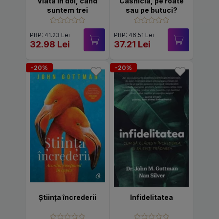
Viata in doi, cand
Casnicia, pe roate
suntem trei
sau pe butuci?
PRP: 41.23 Lei
PRP: 46.51 Lei
32.98 Lei
37.21 Lei
-20%
-20%
Știința încrederii
Infidelitatea