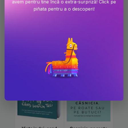
avem pentru tine încă o extra-surpriză! Click pe
piñata pentru a o descoperi!
Cum să ne certăm
Rețetă pentru
constructiv
dragoste
PRP: 69 Lei
PRP: 51.8 Lei
58.7 Lei
41.4 Lei
-20%
-20%