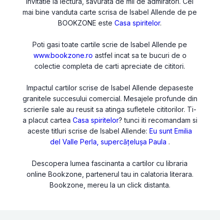
invitatie la lectura, savurata de mii de admiratori. Cel
mai bine vanduta carte scrisa de Isabel Allende de pe
BOOKZONE este
Casa spiritelor
.
Poti gasi toate cartile scrie de Isabel Allende pe
www.bookzone.ro
astfel incat sa te bucuri de o
colectie completa de carti apreciate de cititori.
Impactul cartilor scrise de Isabel Allende depaseste
granitele succesului comercial. Mesajele profunde din
scrierile sale au reusit sa atinga sufletele cititorilor. Ti-
a placut cartea
Casa spiritelor
? tunci iti recomandam si
aceste titluri scrise de Isabel Allende:
Eu sunt Emilia
del Valle
Perla, supercățelușa
Paula
.
Descopera lumea fascinanta a cartilor cu libraria
online Bookzone, partenerul tau in calatoria literara.
Bookzone, mereu la un click distanta.