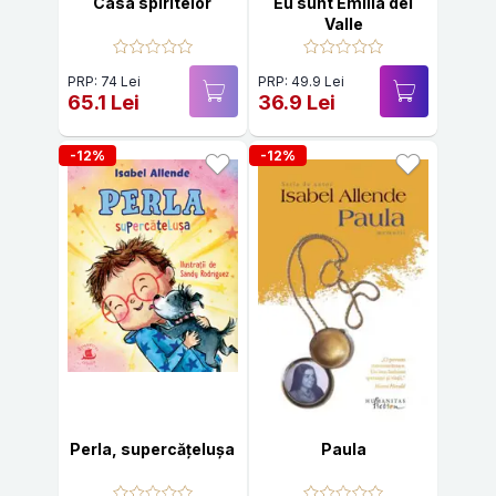
Casa spiritelor
Eu sunt Emilia del
Valle
PRP: 74 Lei
PRP: 49.9 Lei
65.1 Lei
36.9 Lei
-12%
-12%
Perla, supercățelușa
Paula