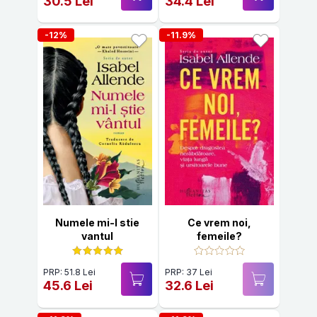
30.5 Lei
34.4 Lei
-12%
-11.9%
Numele mi-l stie
Ce vrem noi,
vantul
femeile?
PRP: 51.8 Lei
PRP: 37 Lei
45.6 Lei
32.6 Lei