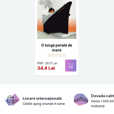
O lungă petală de
mare
PRP: 39.11 Lei
34.4 Lei
Dovada calit
Livrare internațională
Peste 1.000.000
Cărțile ajung oriunde în lume
mulțumiți