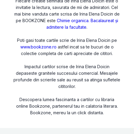
Fiecare creatie semnata de Irina Elena Doicin este o
invitatie la lectura, savurata de mii de admiratori. Cel
mai bine vanduta carte scrisa de Irina Elena Doicin de
pe BOOKZONE este
Chimie organica. Bacalaureat și
admitere la facultate
.
Poti gasi toate cartile scrie de Irina Elena Doicin pe
www.bookzone.ro
astfel incat sa te bucuri de o
colectie completa de carti apreciate de cititori.
Impactul cartilor scrise de Irina Elena Doicin
depaseste granitele succesului comercial. Mesajele
profunde din scrierile sale au reusit sa atinga sufletele
cititorilor.
Descopera lumea fascinanta a cartilor cu libraria
online Bookzone, partenerul tau in calatoria literara.
Bookzone, mereu la un click distanta.