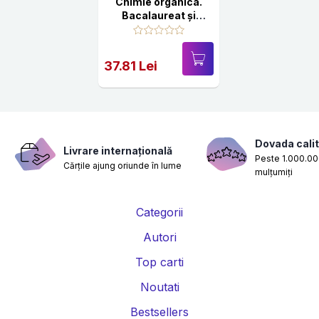
Chimie organica.
Bacalaureat și
admitere la
facultate
37.81 Lei
Dovada calit
Livrare internațională
Peste 1.000.000
Cărțile ajung oriunde în lume
mulțumiți
Categorii
Autori
Top carti
Noutati
Bestsellers