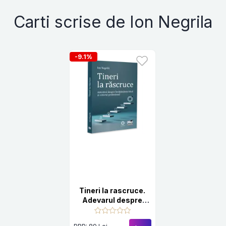
Carti scrise de Ion Negrila
-9.1%
Tineri la rascruce.
Adevarul despre
invatamantul dual si
viitorul profesional