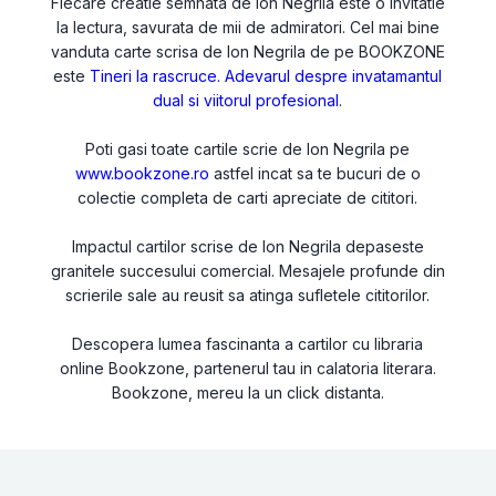
Fiecare creatie semnata de Ion Negrila este o invitatie
la lectura, savurata de mii de admiratori. Cel mai bine
vanduta carte scrisa de Ion Negrila de pe BOOKZONE
este
Tineri la rascruce. Adevarul despre invatamantul
dual si viitorul profesional
.
Poti gasi toate cartile scrie de Ion Negrila pe
www.bookzone.ro
astfel incat sa te bucuri de o
colectie completa de carti apreciate de cititori.
Impactul cartilor scrise de Ion Negrila depaseste
granitele succesului comercial. Mesajele profunde din
scrierile sale au reusit sa atinga sufletele cititorilor.
Descopera lumea fascinanta a cartilor cu libraria
online Bookzone, partenerul tau in calatoria literara.
Bookzone, mereu la un click distanta.