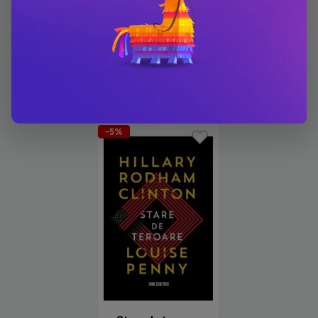
Carti scrise de Hillary
Rodham Clinton
-5%