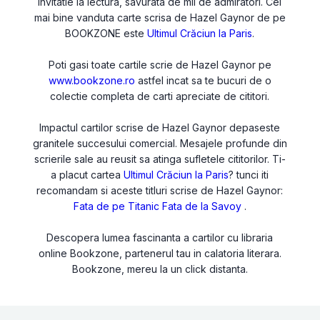
invitatie la lectura, savurata de mii de admiratori. Cel
mai bine vanduta carte scrisa de Hazel Gaynor de pe
BOOKZONE este
Ultimul Crăciun la Paris
.
Poti gasi toate cartile scrie de Hazel Gaynor pe
www.bookzone.ro
astfel incat sa te bucuri de o
colectie completa de carti apreciate de cititori.
Impactul cartilor scrise de Hazel Gaynor depaseste
granitele succesului comercial. Mesajele profunde din
scrierile sale au reusit sa atinga sufletele cititorilor. Ti-
a placut cartea
Ultimul Crăciun la Paris
? tunci iti
recomandam si aceste titluri scrise de Hazel Gaynor:
Fata de pe Titanic
Fata de la Savoy
.
Descopera lumea fascinanta a cartilor cu libraria
online Bookzone, partenerul tau in calatoria literara.
Bookzone, mereu la un click distanta.