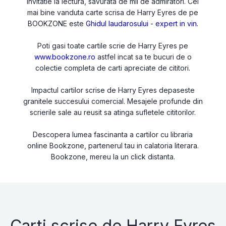
invitatie la lectura, savurata de mii de admiratori. Cel
mai bine vanduta carte scrisa de Harry Eyres de pe
BOOKZONE este
Ghidul laudarosului - expert in vin
.
Poti gasi toate cartile scrie de Harry Eyres pe
www.bookzone.ro
astfel incat sa te bucuri de o
colectie completa de carti apreciate de cititori.
Impactul cartilor scrise de Harry Eyres depaseste
granitele succesului comercial. Mesajele profunde din
scrierile sale au reusit sa atinga sufletele cititorilor.
Descopera lumea fascinanta a cartilor cu libraria
online Bookzone, partenerul tau in calatoria literara.
Bookzone, mereu la un click distanta.
Carti scrise de Harry Eyres