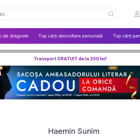
ți de dragoste
Top cărți dezvoltare personală
Top cărți pen
Transport GRATUIT de la 200 lei!
Haemin Sunim