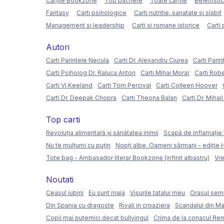
Cărțile Bookzone
Top pachete
Toate cărțile
Beletristi
Fantasy
Carti psihologice
Carti nutritie, sanatate si slabit
Management si leadership
Carti si romane istorice
Carti 
Autori
Carti Parintele Necula
Carti Dr. Alexandru Ciurea
Carti Parin
Carti Psiholog Dr. Raluca Anton
Carti Mihai Morar
Carti Rob
Carti Vi Keeland
Carti Tom Percival
Carti Colleen Hoover
Carti Dr. Deepak Chopra
Carti Theona Balan
Carti Dr. Mihai
Top carti
Revoluția alimentară și sănătatea inimii
Scapă de inflamație 
Nu te mulțumi cu puțin
Nopți albe. Oameni sărmani - ediție
Tote bag - Ambasador literar Bookzone (infinit albastru)
Vre
Noutati
Ceasul iubirii
Eu sunt maia
Visurile tatalui meu
Orasul semi
Din Spania cu dragoste
Rivali in croaziera
Scandalul din Ma
Copii mai puternici decat bullyingul
Crima de la conacul Re