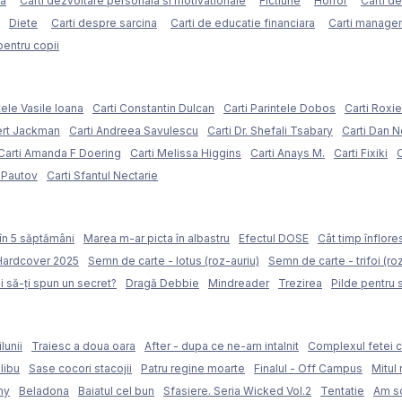
ca
Carti dezvoltare personala si motivationale
Fictiune
Horror
Carti d
Diete
Carti despre sarcina
Carti de educatie financiara
Carti managem
pentru copii
tele Vasile Ioana
Carti Constantin Dulcan
Carti Parintele Dobos
Carti Roxi
ert Jackman
Carti Andreea Savulescu
Carti Dr. Shefali Tsabary
Carti Dan 
Carti Amanda F Doering
Carti Melissa Higgins
Carti Anays M.
Carti Fixiki
C
l Pautov
Carti Sfantul Nectarie
în 5 săptămâni
Marea m-ar picta în albastru
Efectul DOSE
Cât timp înflore
 Hardcover 2025
Semn de carte - lotus (roz-auriu)
Semn de carte - trifoi (ro
i să-ți spun un secret?
Dragă Debbie
Mindreader
Trezirea
Pilde pentru 
lunii
Traiesc a doua oara
After - dupa ce ne-am intalnit
Complexul fetei c
libu
Sase cocori stacojii
Patru regine moarte
Finalul - Off Campus
Mitul 
my
Beladona
Baiatul cel bun
Sfasiere. Seria Wicked Vol.2
Tentatie
Am sc