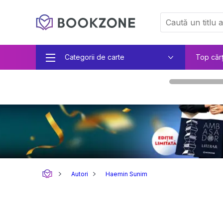
Categorii de carte
Top căr
Autori
Haemin Sunim