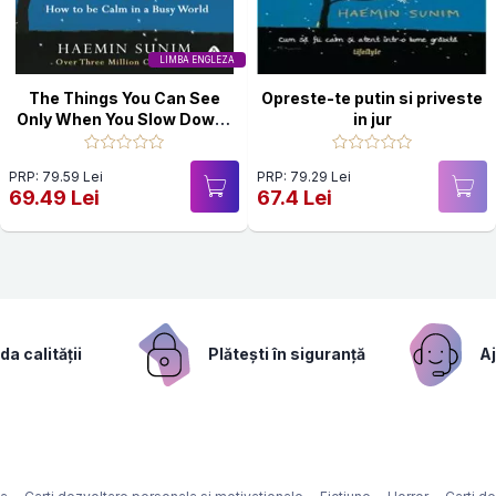
LIMBA ENGLEZA
The Things You Can See
Opreste-te putin si priveste
Only When You Slow Down :
in jur
How to be Calm in a Busy
World
PRP: 79.59 Lei
PRP: 79.29 Lei
69.49 Lei
67.4 Lei
a calității
Plătești în siguranță
Aj