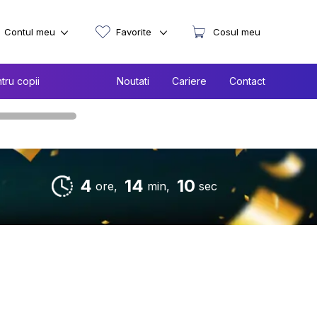
Contul meu
Favorite
Cosul meu
tru copii
Noutati
Cariere
Contact
4
14
9
ore,
min,
sec