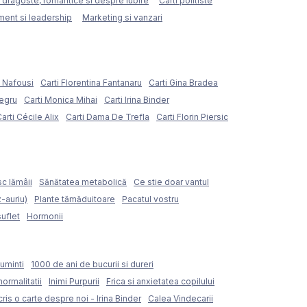
e dragoste, romantice si despre iubire
Carti politiste
ent si leadership
Marketing si vanzari
e Nafousi
Carti Florentina Fantanaru
Carti Gina Bradea
Negru
Carti Monica Mihai
Carti Irina Binder
arti Cécile Alix
Carti Dama De Trefla
Carti Florin Piersic
sc lămâii
Sănătatea metabolică
Ce stie doar vantul
z-auriu)
Plante tămăduitoare
Pacatul vostru
suflet
Hormonii
uminti
1000 de ani de bucurii si dureri
normalitatii
Inimi Purpurii
Frica si anxietatea copilului
ris o carte despre noi - Irina Binder
Calea Vindecarii