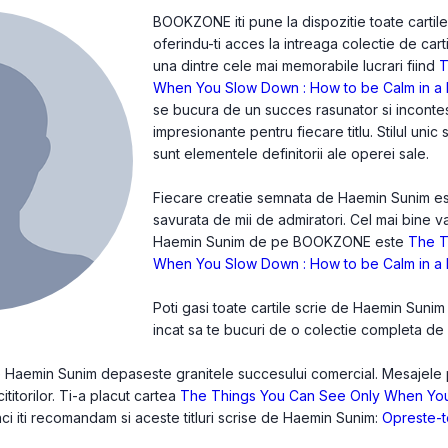
BOOKZONE iti pune la dispozitie toate cartil
oferindu-ti acces la intreaga colectie de cart
una dintre cele mai memorabile lucrari fiind
T
When You Slow Down : How to be Calm in a
se bucura de un succes rasunator si incontes
impresionante pentru fiecare titlu. Stilul unic
sunt elementele definitorii ale operei sale.
Fiecare creatie semnata de Haemin Sunim este 
savurata de mii de admiratori. Cel mai bine v
Haemin Sunim de pe BOOKZONE este
The T
When You Slow Down : How to be Calm in a
Poti gasi toate cartile scrie de Haemin Suni
incat sa te bucuri de o colectie completa de c
de Haemin Sunim depaseste granitele succesului comercial. Mesajele p
cititorilor. Ti-a placut cartea
The Things You Can See Only When You
nci iti recomandam si aceste titluri scrise de Haemin Sunim:
Opreste-te