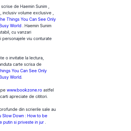
e scrise de Haemin Sunim ,
i, inclusiv volume exclusive ,
he Things You Can See Only
 Busy World
. Haemin Sunim
tabil, cu vanzari
 si personajele viu conturate
o invitatie la lectura,
anduta carte scrisa de
hings You Can See Only
 Busy World
.
m pe
www.bookzone.ro
astfel
arti apreciate de cititori.
rofunde din scrierile sale au
 Slow Down : How to be
 putin si priveste in jur
.