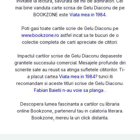
invitatie la lectura, savurata de mii de admiratori. Cel
mai bine vanduta carte scrisa de Gelu Diaconu de pe
BOOKZONE este
Viata mea in 1984
.
Poti gasi toate cartile scrie de Gelu Diaconu pe
www.bookzone.ro
astfel incat sa te bucuri de o
colectie completa de carti apreciate de cititori.
Impactul cartilor scrise de Gelu Diaconu depaseste
granitele succesului comercial. Mesajele profunde din
scrierile sale au reusit sa atinga sufletele cititorilor. Ti-
a placut cartea
Viata mea in 1984
? tunci iti
recomandam si aceste titluri scrise de Gelu Diaconu:
Fabian
Baietii n-au voie sa planga
.
Descopera lumea fascinanta a cartilor cu libraria
online Bookzone, partenerul tau in calatoria literara.
Bookzone, mereu la un click distanta.