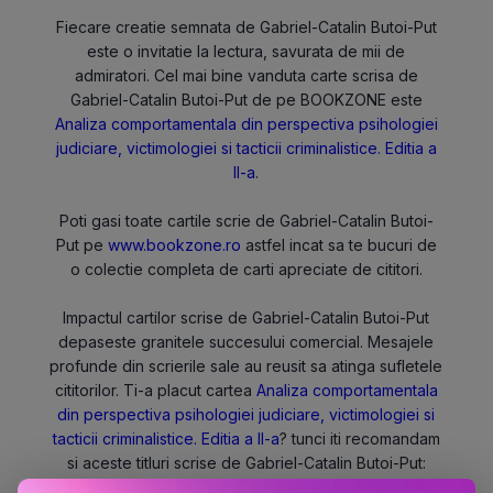
Fiecare creatie semnata de Gabriel-Catalin Butoi-Put
este o invitatie la lectura, savurata de mii de
admiratori. Cel mai bine vanduta carte scrisa de
Gabriel-Catalin Butoi-Put de pe BOOKZONE este
Analiza comportamentala din perspectiva psihologiei
judiciare, victimologiei si tacticii criminalistice. Editia a
II-a
.
Poti gasi toate cartile scrie de Gabriel-Catalin Butoi-
Put pe
www.bookzone.ro
astfel incat sa te bucuri de
o colectie completa de carti apreciate de cititori.
Impactul cartilor scrise de Gabriel-Catalin Butoi-Put
depaseste granitele succesului comercial. Mesajele
profunde din scrierile sale au reusit sa atinga sufletele
cititorilor. Ti-a placut cartea
Analiza comportamentala
din perspectiva psihologiei judiciare, victimologiei si
tacticii criminalistice. Editia a II-a
? tunci iti recomandam
si aceste titluri scrise de Gabriel-Catalin Butoi-Put:
Criminalistica prin oglinda timpului. Evolutie si inovatie