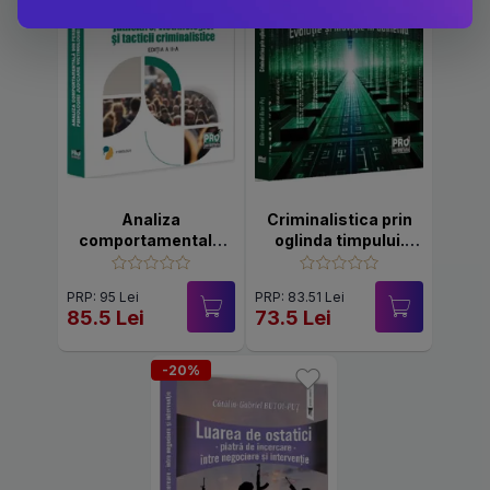
Analiza
Criminalistica prin
comportamentala
oglinda timpului.
din perspectiva
Evolutie si inovatie
psihologiei judiciare,
in domeniu
PRP: 95 Lei
PRP: 83.51 Lei
victimologiei si
85.5 Lei
73.5 Lei
tacticii
criminalistice. Editia
a II-a
-20%