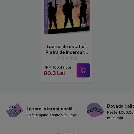
Luarea de ostatici.
Piatra de incercare.
Intre negociere si
interventie
PRP: 100.43 Lei
80.3 Lei
Dovada calit
Livrare internațională
Peste 1.000.000
Cărțile ajung oriunde în lume
mulțumiți