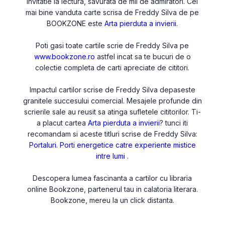
invitatie la lectura, savurata de mii de admiratori. Cel
mai bine vanduta carte scrisa de Freddy Silva de pe
BOOKZONE este
Arta pierduta a invierii
.
Poti gasi toate cartile scrie de Freddy Silva pe
www.bookzone.ro
astfel incat sa te bucuri de o
colectie completa de carti apreciate de cititori.
Impactul cartilor scrise de Freddy Silva depaseste
granitele succesului comercial. Mesajele profunde din
scrierile sale au reusit sa atinga sufletele cititorilor. Ti-
a placut cartea
Arta pierduta a invierii
? tunci iti
recomandam si aceste titluri scrise de Freddy Silva:
Portaluri. Porti energetice catre experiente mistice
intre lumi
.
Descopera lumea fascinanta a cartilor cu libraria
online Bookzone, partenerul tau in calatoria literara.
Bookzone, mereu la un click distanta.