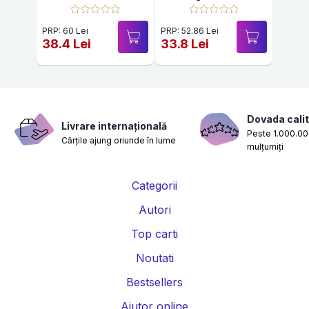
experiente mistice
intre lumi
PRP: 60 Lei
PRP: 52.86 Lei
38.4 Lei
33.8 Lei
Dovada calit
Livrare internațională
Peste 1.000.000
Cărțile ajung oriunde în lume
mulțumiți
Categorii
Autori
Top carti
Noutati
Bestsellers
Ajutor online