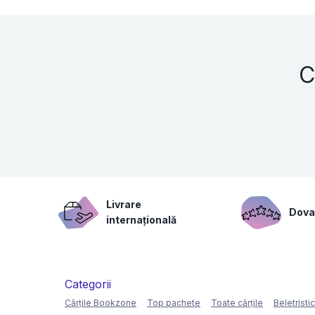
C
Livrare
Dovad
internațională
Categorii
Cărțile Bookzone
Top pachete
Toate cărțile
Beletristi