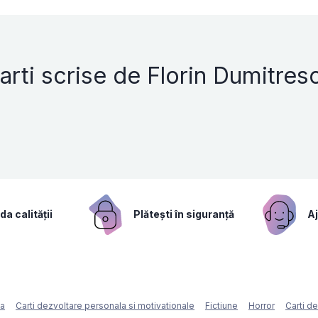
arti scrise de Florin Dumitres
a calității
Plătești în siguranță
Aj
ca
Carti dezvoltare personala si motivationale
Fictiune
Horror
Carti d