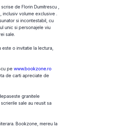
 scrise de Florin Dumitrescu ,
ti, inclusiv volume exclusive
.
unator si incontestabil, cu
lul unic si personajele viu
ei sale.
ste o invitatie la lectura,
escu pe
www.bookzone.ro
eta de carti apreciate de
 depaseste granitele
crierile sale au reusit sa
 literara. Bookzone, mereu la