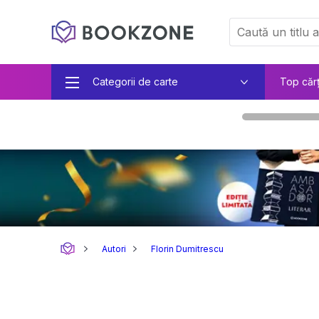
Categorii de carte
Top căr
Autori
Florin Dumitrescu