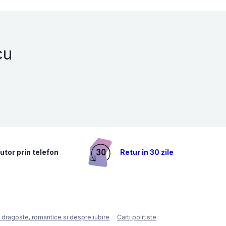
cu
utor prin telefon
Retur în 30 zile
e dragoste, romantice si despre iubire
Carti politiste