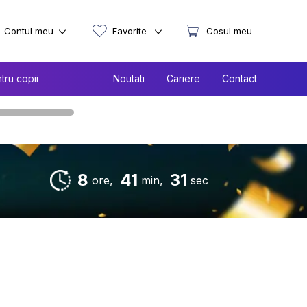
Contul meu
Favorite
Cosul meu
tru copii
Noutati
Cariere
Contact
8
41
30
ore,
min,
sec