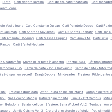
Diete
Carti despre sarcina
Carti de educatie financiara
Carti managem
pentru copii
tele Vasile Ioana
Carti Constantin Dulcan
Carti Parintele Dobos
Carti Roxi
ert Jackman
Carti Andreea Savulescu
Carti Dr. Shefali Tsabary
Carti Dan 
Carti Amanda F Doering
Carti Melissa Higgins
Carti Anays M.
Carti Fixiki
C
l Pautov
Carti Sfantul Nectarie
în 5 săptămâni
Marea m-ar picta în albastru
Efectul DOSE
Cât timp înflore
 Hardcover 2025
Semn de carte - lotus (roz-auriu)
Semn de carte - trifoi (ro
i să-ți spun un secret?
Dragă Debbie
Mindreader
Trezirea
Pilde pentru 
lunii
Traiesc a doua oara
After - dupa ce ne-am intalnit
Complexul fetei c
libu
Sase cocori stacojii
Patru regine moarte
Finalul - Off Campus
Mitul 
my
Beladona
Baiatul cel bun
Sfasiere. Seria Wicked Vol.2
Tentatie
Am sc
langelo
Jamila Cuisine Vol. 3
Creierul si misterele sufletului
Poti si meriti 