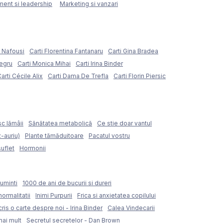
ent si leadership
Marketing si vanzari
e Nafousi
Carti Florentina Fantanaru
Carti Gina Bradea
Negru
Carti Monica Mihai
Carti Irina Binder
arti Cécile Alix
Carti Dama De Trefla
Carti Florin Piersic
sc lămâii
Sănătatea metabolică
Ce stie doar vantul
z-auriu)
Plante tămăduitoare
Pacatul vostru
suflet
Hormonii
uminti
1000 de ani de bucurii si dureri
normalitatii
Inimi Purpurii
Frica si anxietatea copilului
ris o carte despre noi - Irina Binder
Calea Vindecarii
mai mult
Secretul secretelor - Dan Brown