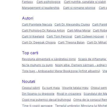
Fantasy
Carti psihologice
Carti nutritie, sanatate si slabit
Management si leadership
Carti si romane istorice
Carti 
Autori
Carti Parintele Necula
Carti Dr. Alexandru Ciurea
Carti Parin
Carti Psiholog Dr. Raluca Anton
Carti Mihai Morar
Carti Rob
Carti Vi Keeland
Carti Tom Percival
Carti Colleen Hoover
Carti Dr. Deepak Chopra
Carti Theona Balan
Carti Dr. Mihai
Top carti
Revoluția alimentară și sănătatea inimii
Scapă de inflamație 
Nu te mulțumi cu puțin
Nopți albe. Oameni sărmani - ediție
Tote bag - Ambasador literar Bookzone (infinit albastru)
Vre
Noutati
Ceasul iubirii
Eu sunt maia
Visurile tatalui meu
Orasul semi
Din Spania cu dragoste
Rivali in croaziera
Scandalul din Ma
Copii mai puternici decat bullyingul
Crima de la conacul Re
Tine-ti copiii aproape
Templul umbrelor. Minciuna lui Miche