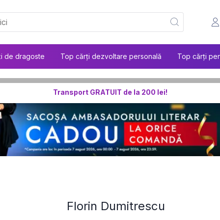
ți de dragoste
Top cărți dezvoltare personală
Top cărți pen
Transport GRATUIT de la 200 lei!
Florin Dumitrescu