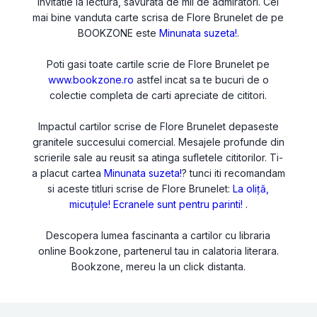
invitatie la lectura, savurata de mii de admiratori. Cel
mai bine vanduta carte scrisa de Flore Brunelet de pe
BOOKZONE este
Minunata suzeta!
.
Poti gasi toate cartile scrie de Flore Brunelet pe
www.bookzone.ro
astfel incat sa te bucuri de o
colectie completa de carti apreciate de cititori.
Impactul cartilor scrise de Flore Brunelet depaseste
granitele succesului comercial. Mesajele profunde din
scrierile sale au reusit sa atinga sufletele cititorilor. Ti-
a placut cartea
Minunata suzeta!
? tunci iti recomandam
si aceste titluri scrise de Flore Brunelet:
La oliță,
micuțule!
Ecranele sunt pentru parinti!
.
Descopera lumea fascinanta a cartilor cu libraria
online Bookzone, partenerul tau in calatoria literara.
Bookzone, mereu la un click distanta.