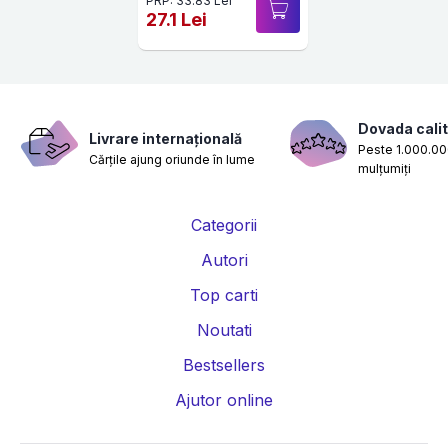
PRP: 33.83 Lei
27.1 Lei
Dovada calit
Livrare internațională
Peste 1.000.000
Cărțile ajung oriunde în lume
mulțumiți
Categorii
Autori
Top carti
Noutati
Bestsellers
Ajutor online