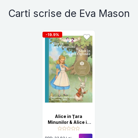
Carti scrise de Eva Mason
-19.9%
Alice in Ţara
Minunilor & Alice in
Ţara din Oglinda.
Repovestire