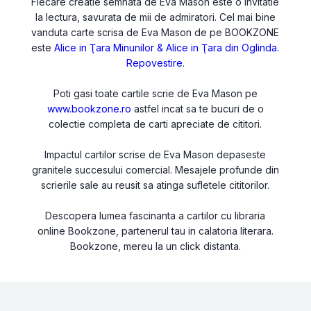
Fiecare creatie semnata de Eva Mason este o invitatie
la lectura, savurata de mii de admiratori. Cel mai bine
vanduta carte scrisa de Eva Mason de pe BOOKZONE
este
Alice in Ţara Minunilor & Alice in Ţara din Oglinda.
Repovestire
.
Poti gasi toate cartile scrie de Eva Mason pe
www.bookzone.ro
astfel incat sa te bucuri de o
colectie completa de carti apreciate de cititori.
Impactul cartilor scrise de Eva Mason depaseste
granitele succesului comercial. Mesajele profunde din
scrierile sale au reusit sa atinga sufletele cititorilor.
Descopera lumea fascinanta a cartilor cu libraria
online Bookzone, partenerul tau in calatoria literara.
Bookzone, mereu la un click distanta.