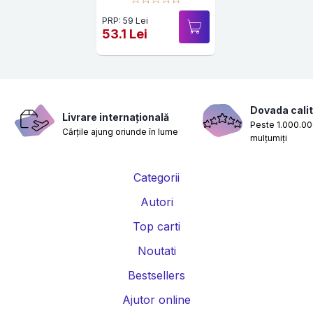
PRP: 59 Lei
53.1 Lei
Dovada calit
Livrare internațională
Peste 1.000.000
Cărțile ajung oriunde în lume
mulțumiți
Categorii
Autori
Top carti
Noutati
Bestsellers
Ajutor online