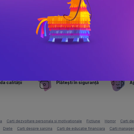
Brasovul meu
PRP: 61.1 Lei
58 Lei
a calității
Plătești în siguranță
Aj
ca
Carti dezvoltare personala si motivationale
Fictiune
Horror
Carti d
Diete
Carti despre sarcina
Carti de educatie financiara
Carti managem