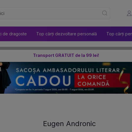
ți de dragoste
Top cărți dezvoltare personală
Top cărți pen
Transport GRATUIT de la 99 lei!
Eugen Andronic