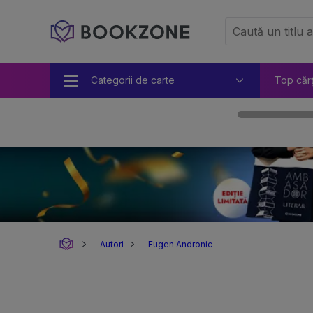
Categorii de carte
Top căr
Autori
Eugen Andronic