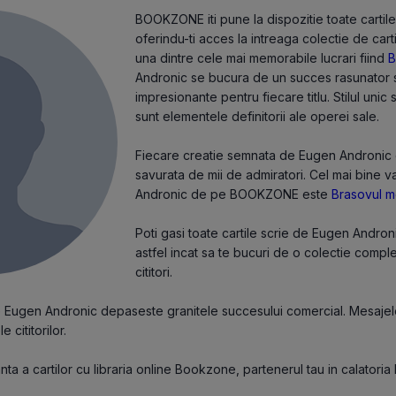
BOOKZONE iti pune la dispozitie toate cartil
oferindu-ti acces la intreaga colectie de cart
una dintre cele mai memorabile lucrari fiind
B
Andronic se bucura de un succes rasunator si
impresionante pentru fiecare titlu. Stilul unic
sunt elementele definitorii ale operei sale.
Fiecare creatie semnata de Eugen Andronic est
savurata de mii de admiratori. Cel mai bine 
Andronic de pe BOOKZONE este
Brasovul 
Poti gasi toate cartile scrie de Eugen Andro
astfel incat sa te bucuri de o colectie compl
cititori.
de Eugen Andronic depaseste granitele succesului comercial. Mesajele
e cititorilor.
a a cartilor cu libraria online Bookzone, partenerul tau in calatoria