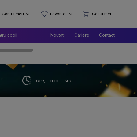
Contul meu
Favorite
Cosul meu
tru copii
Noutati
Cariere
Contact
ore,
min,
sec