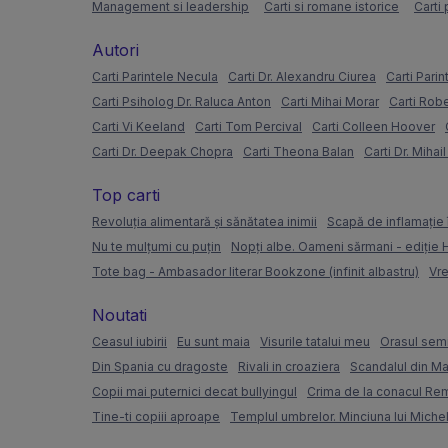
Management si leadership
Carti si romane istorice
Carti 
Autori
Carti Parintele Necula
Carti Dr. Alexandru Ciurea
Carti Parin
Carti Psiholog Dr. Raluca Anton
Carti Mihai Morar
Carti Rob
Carti Vi Keeland
Carti Tom Percival
Carti Colleen Hoover
Carti Dr. Deepak Chopra
Carti Theona Balan
Carti Dr. Mihai
Top carti
Revoluția alimentară și sănătatea inimii
Scapă de inflamație 
Nu te mulțumi cu puțin
Nopți albe. Oameni sărmani - ediție
Tote bag - Ambasador literar Bookzone (infinit albastru)
Vre
Noutati
Ceasul iubirii
Eu sunt maia
Visurile tatalui meu
Orasul semi
Din Spania cu dragoste
Rivali in croaziera
Scandalul din Ma
Copii mai puternici decat bullyingul
Crima de la conacul Re
Tine-ti copiii aproape
Templul umbrelor. Minciuna lui Miche