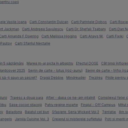
pentru copii
tele Vasile Ioana
Carti Constantin Dulcan
Carti Parintele Dobos
Carti Roxi
ert Jackman
Carti Andreea Savulescu
Carti Dr. Shefali Tsabary
Carti Dan 
Carti Amanda F Doering
Carti Melissa Higgins
Carti Anays M.
Carti Fixiki
C
l Pautov
Carti Sfantul Nectarie
în 5 săptămâni
Marea m-ar picta în albastru
Efectul DOSE
Cât timp înflore
 Hardcover 2025
Semn de carte - lotus (roz-auriu)
Semn de carte - trifoi (ro
i să-ți spun un secret?
Dragă Debbie
Mindreader
Trezirea
Pilde pentru 
lunii
Traiesc a doua oara
After - dupa ce ne-am intalnit
Complexul fetei c
libu
Sase cocori stacojii
Patru regine moarte
Finalul - Off Campus
Mitul 
my
Beladona
Baiatul cel bun
Sfasiere. Seria Wicked Vol.2
Tentatie
Am sc
langelo
Jamila Cuisine Vol. 3
Creierul si misterele sufletului
Poti si meriti 