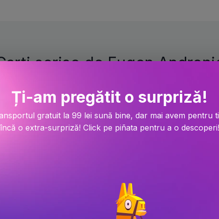
Carti scrise de Eugen Androni
Ți-am pregătit o surpriză!
-5.1%
ansportul gratuit la 99 lei sună bine, dar mai avem pentru t
încă o extra-surpriză! Click pe piñata pentru a o descoperi