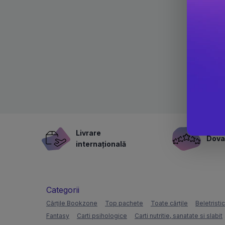
Livrare
Dovad
internațională
Categorii
Cărțile Bookzone
Top pachete
Toate cărțile
Beletristi
Fantasy
Carti psihologice
Carti nutritie, sanatate si slabit