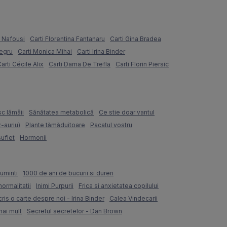
e Nafousi
Carti Florentina Fantanaru
Carti Gina Bradea
Negru
Carti Monica Mihai
Carti Irina Binder
arti Cécile Alix
Carti Dama De Trefla
Carti Florin Piersic
sc lămâii
Sănătatea metabolică
Ce stie doar vantul
z-auriu)
Plante tămăduitoare
Pacatul vostru
suflet
Hormonii
uminti
1000 de ani de bucurii si dureri
normalitatii
Inimi Purpurii
Frica si anxietatea copilului
ris o carte despre noi - Irina Binder
Calea Vindecarii
mai mult
Secretul secretelor - Dan Brown