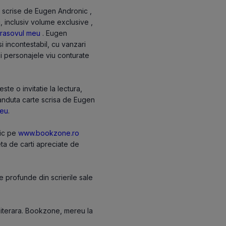
e scrise de Eugen Andronic ,
i, inclusiv volume exclusive ,
rasovul meu
. Eugen
 incontestabil, cu vanzari
 si personajele viu conturate
e o invitatie la lectura,
vanduta carte scrisa de Eugen
meu
.
nic pe
www.bookzone.ro
eta de carti apreciate de
 profunde din scrierile sale
 literara. Bookzone, mereu la