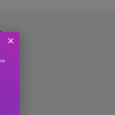
c
ine
!