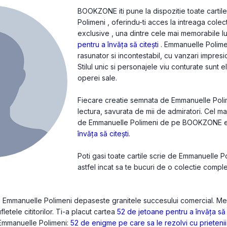
BOOKZONE iti pune la dispozitie toate cartil
Polimeni , oferindu-ti acces la intreaga colec
exclusive , una dintre cele mai memorabile lu
pentru a învăța să citești
. Emmanuelle Polime
rasunator si incontestabil, cu vanzari impresio
Stilul unic si personajele viu conturate sunt e
operei sale.
Fiecare creatie semnata de Emmanuelle Polime
lectura, savurata de mii de admiratori. Cel m
de Emmanuelle Polimeni de pe BOOKZONE 
învăța să citești
.
Poti gasi toate cartile scrie de Emmanuelle 
astfel incat sa te bucuri de o colectie compl
de Emmanuelle Polimeni depaseste granitele succesului comercial. Me
fletele cititorilor. Ti-a placut cartea
52 de jetoane pentru a învăța să 
e Emmanuelle Polimeni:
52 de enigme pe care sa le rezolvi cu prietenii 