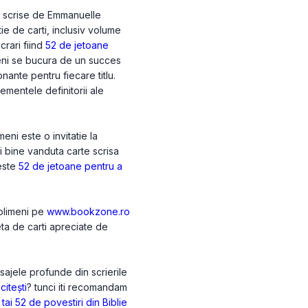
e scrise de Emmanuelle
tie de carti, inclusiv volume
crari fiind
52 de jetoane
ni se bucura de un succes
nante pentru fiecare titlu.
lementele definitorii ale
ni este o invitatie la
ai bine vanduta carte scrisa
este
52 de jetoane pentru a
Polimeni pe
www.bookzone.ro
eta de carti apreciate de
sajele profunde din scrierile
citești
? tunci iti recomandam
tai
52 de povestiri din Biblie