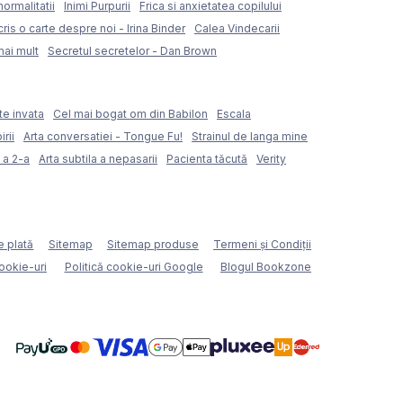
normalitatii
Inimi Purpurii
Frica si anxietatea copilului
ris o carte despre noi - Irina Binder
Calea Vindecarii
mai mult
Secretul secretelor - Dan Brown
te invata
Cel mai bogat om din Babilon
Escala
rii
Arta conversatiei - Tongue Fu!
Strainul de langa mine
 a 2-a
Arta subtila a nepasarii
Pacienta tăcută
Verity
e plată
Sitemap
Sitemap produse
Termeni şi Condiţii
cookie-uri
Politică cookie-uri Google
Blogul Bookzone