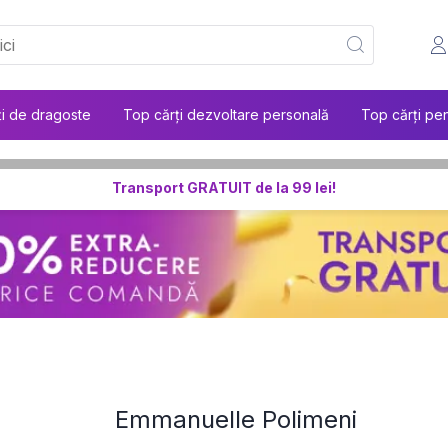
ți de dragoste
Top cărți dezvoltare personală
Top cărți pen
Transport GRATUIT de la 99 lei!
Emmanuelle Polimeni