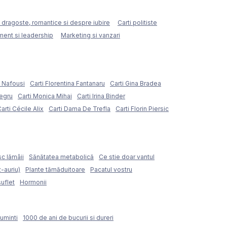
e dragoste, romantice si despre iubire
Carti politiste
ent si leadership
Marketing si vanzari
e Nafousi
Carti Florentina Fantanaru
Carti Gina Bradea
Negru
Carti Monica Mihai
Carti Irina Binder
arti Cécile Alix
Carti Dama De Trefla
Carti Florin Piersic
sc lămâii
Sănătatea metabolică
Ce stie doar vantul
z-auriu)
Plante tămăduitoare
Pacatul vostru
suflet
Hormonii
uminti
1000 de ani de bucurii si dureri