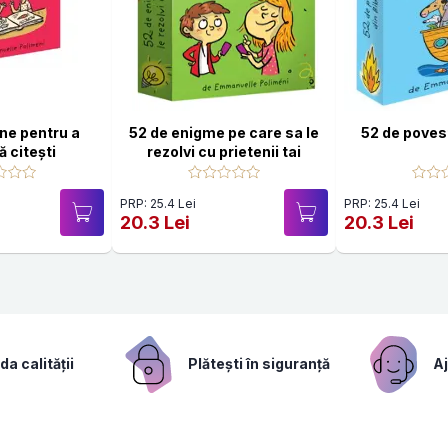
ne pentru a
52 de enigme pe care sa le
52 de povesti
ă citești
rezolvi cu prietenii tai
PRP: 25.4 Lei
PRP: 25.4 Lei
20.3 Lei
20.3 Lei
a calității
Plătești în siguranță
Aj