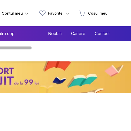
Contul meu
Favorite
Cosul meu
tru copii
Noutati
Cariere
Contact