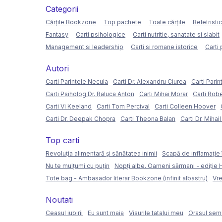
Categorii
Cărțile Bookzone
Top pachete
Toate cărțile
Beletristi
Fantasy
Carti psihologice
Carti nutritie, sanatate si slabit
Management si leadership
Carti si romane istorice
Carti 
Autori
Carti Parintele Necula
Carti Dr. Alexandru Ciurea
Carti Parin
Carti Psiholog Dr. Raluca Anton
Carti Mihai Morar
Carti Rob
Carti Vi Keeland
Carti Tom Percival
Carti Colleen Hoover
Carti Dr. Deepak Chopra
Carti Theona Balan
Carti Dr. Mihai
Top carti
Revoluția alimentară și sănătatea inimii
Scapă de inflamație 
Nu te mulțumi cu puțin
Nopți albe. Oameni sărmani - ediție
Tote bag - Ambasador literar Bookzone (infinit albastru)
Vre
Noutati
Ceasul iubirii
Eu sunt maia
Visurile tatalui meu
Orasul semi