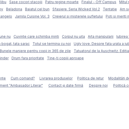
libu
Sase cocori stacojii
Patru regine moarte
Finalul - Off Campus
Mitul 
my
Beladona
Baiatul cel bun
Sfasiere. Seria Wicked Vol.2
Tentatie
Am sc
langelo
Jamila Cuisine Vol. 3
Creierul si misterele sufletului
Poti si meriti 
une nu
Cuvinte care schimba minti
Corpul nu uita
Arta manipularii
Iubirea 
 bogat, tata sarac
Totul se termina cu noi
Ugly love. Despre fata urata a iubi
Bunele maniere pentru copii in 365 de zile
Tatuatorul de la Auschwitz. Editia
Binder
Drum fara prioritate
Tine-ti copiii aproape
ente
Cum comand?
Livrarea produselor
Politica de retur
Modalităţi d
ment "Ambasador Literar"
Contact și date firmă
Despre noi
Politică 