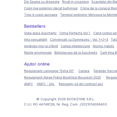
Din Spania cu dragoste
Rivali in croaziera
Scandalul din Ma
Copii mai puternici decat bullyingul
Crima de la conacul Re
Tine-ti copiii aproape
Templul umbrelor. Minciuna lui Miche
Bestsellers
Viata dupa Auschwitz
Crima Perfecta Vol 1.
Cand corpul sp
Arta sexualității
Conversatii cu Dumnezeu - Vol. 1+2+3
Tata
Amândoi mor la sfârșit
Cartea intelepciunii
Atomic Habits
Rănile emoționale
Bibliotecara de la Auschwitz
Carti Irina 
Ajutor online
Regulament campanie "Extra 50"
Cariere
Întrebări frecv
Regulament Alege Pretul Bookfest Bucuresti 2025
Regula
ANPC
ANPC - SAL
Retrageți-vă din contract aici
© Copyright 2026 BOOKZONE S.R.L.
C.U.I. RO 44748128, Nr. Reg. Com. J2021014096403