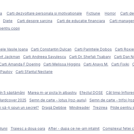
ca
Carti dezvoltare personala si motivationale
Fictiune
Horror
Carti d
Diete
Carti despre sarcina
Carti de educatie financiara
Carti managem
pentru copii
tele Vasile Ioana
Carti Constantin Dulcan
Carti Parintele Dobos
Carti Roxi
ert Jackman
Carti Andreea Savulescu
Carti Dr. Shefali Tsabary
Carti Dan 
Carti Amanda F Doering
Carti Melissa Higgins
Carti Anays M.
Carti Fixiki
C
l Pautov
Carti Sfantul Nectarie
în 5 săptămâni
Marea m-ar picta în albastru
Efectul DOSE
Cât timp înflore
 Hardcover 2025
Semn de carte - lotus (roz-auriu)
Semn de carte - trifoi (ro
i să-ți spun un secret?
Dragă Debbie
Mindreader
Trezirea
Pilde pentru 
lunii
Traiesc a doua oara
After - dupa ce ne-am intalnit
Complexul fetei c