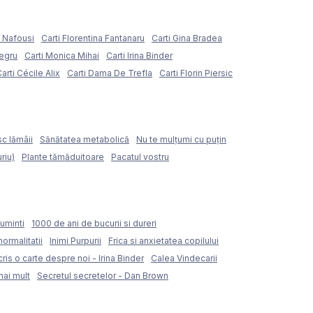
e Nafousi
Carti Florentina Fantanaru
Carti Gina Bradea
Negru
Carti Monica Mihai
Carti Irina Binder
arti Cécile Alix
Carti Dama De Trefla
Carti Florin Piersic
sc lămâii
Sănătatea metabolică
Nu te mulțumi cu puțin
riu)
Plante tămăduitoare
Pacatul vostru
uminti
1000 de ani de bucurii si dureri
normalitatii
Inimi Purpurii
Frica si anxietatea copilului
ris o carte despre noi - Irina Binder
Calea Vindecarii
mai mult
Secretul secretelor - Dan Brown