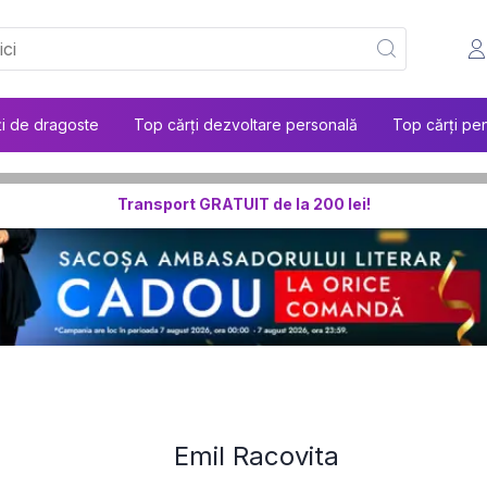
ți de dragoste
Top cărți dezvoltare personală
Top cărți pen
Transport GRATUIT de la 200 lei!
Emil Racovita