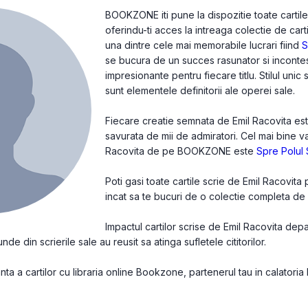
BOOKZONE iti pune la dispozitie toate cartile
oferindu-ti acces la intreaga colectie de cart
una dintre cele mai memorabile lucrari fiind
S
se bucura de un succes rasunator si incontes
impresionante pentru fiecare titlu. Stilul unic
sunt elementele definitorii ale operei sale.
Fiecare creatie semnata de Emil Racovita este 
savurata de mii de admiratori. Cel mai bine v
Racovita de pe BOOKZONE este
Spre Polul
Poti gasi toate cartile scrie de Emil Racovita
incat sa te bucuri de o colectie completa de c
Impactul cartilor scrise de Emil Racovita dep
e din scrierile sale au reusit sa atinga sufletele cititorilor.
a a cartilor cu libraria online Bookzone, partenerul tau in calatoria