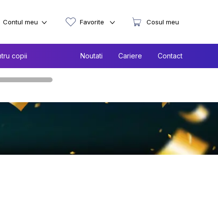
Contul meu
Favorite
Cosul meu
tru copii
Noutati
Cariere
Contact