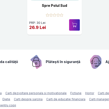
Spre Polul Sud
PRP: 30 Lei
26.9 Lei
a calității
Plătești în siguranță
Aj
ca
Carti dezvoltare personala si motivationale
Fictiune
Horror
Carti d
Diete
Carti despre sarcina
Carti de educatie financiara
Carti managem
pentru copii