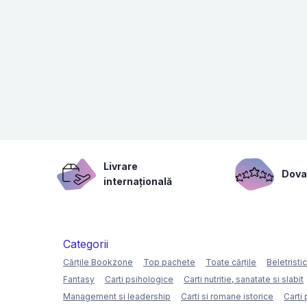
Livrare
Dovad
internațională
Categorii
Cărțile Bookzone
Top pachete
Toate cărțile
Beletristi
Fantasy
Carti psihologice
Carti nutritie, sanatate si slabit
Management si leadership
Carti si romane istorice
Carti 