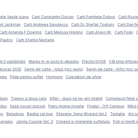
tele Vasile Ioana
Carti Constantin Dulcan
Carti Parintele Dobos
Carti Roxi
ert Jackman
Carti Andreea Savulescu
Carti Dr. Shefali Tsabary
Carti Dan 
Carti Amanda F Doering
Carti Melissa Higgins
Carti Anays M.
Carti Fixiki
C
l Pautov
Carti Sfantul Nectarie
în 5 săptămâni
Marea m-ar picta în albastru
Efectul DOSE
Cât timp înflore
rdcover 2025
Semn de carte - lotus (roz-auriu)
Semn de carte - trifoi (roz-au
irea
Pilde pentru suflet
Hormonii
Culegătorii de afine
lunii
Traiesc a doua oara
After - dupa ce ne-am intalnit
Complexul fetei c
libu
Sase cocori stacojii
Patru regine moarte
Finalul - Off Campus
Mitul 
my
Beladona
Baiatul cel bun
Sfasiere. Seria Wicked Vol.2
Tentatie
Am sc
langelo
Jamila Cuisine Vol. 3
Creierul si misterele sufletului
Poti si meriti 