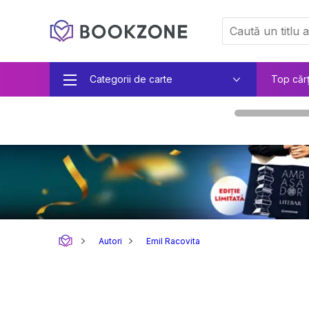
Categorii de carte
Top căr
Autori
Emil Racovita