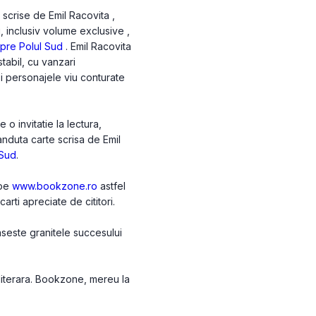
 scrise de Emil Racovita ,
i, inclusiv volume exclusive ,
pre Polul Sud
. Emil Racovita
tabil, cu vanzari
 si personajele viu conturate
o invitatie la lectura,
anduta carte scrisa de Emil
 Sud
.
 pe
www.bookzone.ro
astfel
arti apreciate de cititori.
aseste granitele succesului
 literara. Bookzone, mereu la