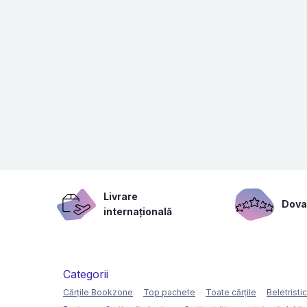
Livrare
Dovad
internațională
Categorii
Cărțile Bookzone
Top pachete
Toate cărțile
Beletristi