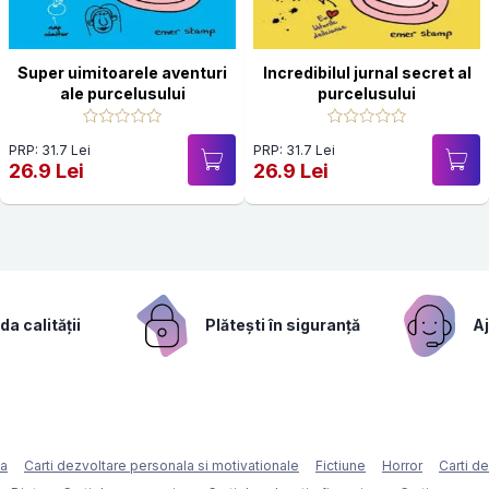
Super uimitoarele aventuri
Incredibilul jurnal secret al
ale purcelusului
purcelusului
PRP: 31.7 Lei
PRP: 31.7 Lei
26.9 Lei
26.9 Lei
a calității
Plătești în siguranță
Aj
ca
Carti dezvoltare personala si motivationale
Fictiune
Horror
Carti d