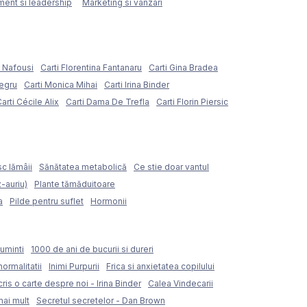
ent si leadership
Marketing si vanzari
e Nafousi
Carti Florentina Fantanaru
Carti Gina Bradea
Negru
Carti Monica Mihai
Carti Irina Binder
arti Cécile Alix
Carti Dama De Trefla
Carti Florin Piersic
sc lămâii
Sănătatea metabolică
Ce stie doar vantul
z-auriu)
Plante tămăduitoare
a
Pilde pentru suflet
Hormonii
uminti
1000 de ani de bucurii si dureri
normalitatii
Inimi Purpurii
Frica si anxietatea copilului
ris o carte despre noi - Irina Binder
Calea Vindecarii
mai mult
Secretul secretelor - Dan Brown