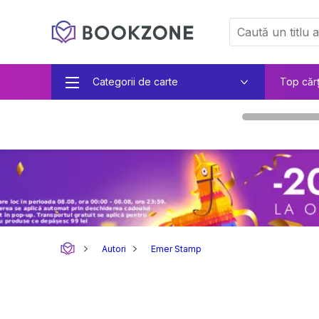
Categorii de carte
Top căr
Autori
Emer Stamp