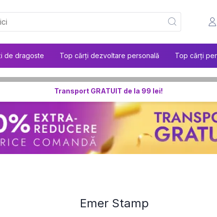
ți de dragoste
Top cărți dezvoltare personală
Top cărți pen
Transport GRATUIT de la 99 lei!
Emer Stamp