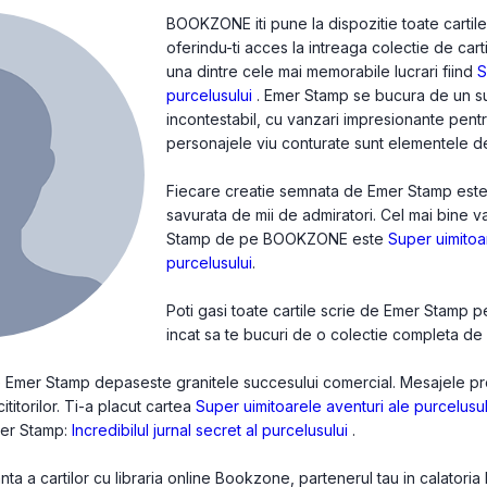
BOOKZONE iti pune la dispozitie toate cartil
oferindu-ti acces la intreaga colectie de cart
una dintre cele mai memorabile lucrari fiind
S
purcelusului
. Emer Stamp se bucura de un su
incontestabil, cu vanzari impresionante pentru f
personajele viu conturate sunt elementele def
Fiecare creatie semnata de Emer Stamp este o 
savurata de mii de admiratori. Cel mai bine 
Stamp de pe BOOKZONE este
Super uimitoa
purcelusului
.
Poti gasi toate cartile scrie de Emer Stamp 
incat sa te bucuri de o colectie completa de c
de Emer Stamp depaseste granitele succesului comercial. Mesajele pro
cititorilor. Ti-a placut cartea
Super uimitoarele aventuri ale purcelusul
Emer Stamp:
Incredibilul jurnal secret al purcelusului
.
a a cartilor cu libraria online Bookzone, partenerul tau in calatoria