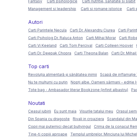
Fantasy
Carti psihologice
Carti nutritie, sanatate si slabit
Management si leadership
Carti si romane istorice
Carti 
Autori
Carti Parintele Necula
Carti Dr. Alexandru Ciurea
Carti Parin
Carti Psiholog Dr. Raluca Anton
Carti Mihai Morar
Carti Rob
Carti Vi Keeland
Carti Tom Percival
Carti Colleen Hoover
Carti Dr. Deepak Chopra
Carti Theona Balan
Carti Dr. Mihai
Top carti
Revoluția alimentară și sănătatea inimii
Scapă de inflamație 
Nu te mulțumi cu puțin
Nopți albe. Oameni sărmani - ediție
Tote bag - Ambasador literar Bookzone (infinit albastru)
Pac
Noutati
Ceasul iubirii
Eu sunt maia
Visurile tatalui meu
Orasul semi
Din Spania cu dragoste
Rivali in croaziera
Scandalul din Ma
Copii mai puternici decat bullyingul
Crima de la conacul Re
Tine-ti copiii aproape
Templul umbrelor. Minciuna lui Miche