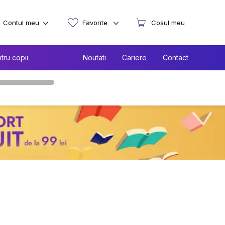
Contul meu
Favorite
Cosul meu
tru copii
Noutati
Cariere
Contact