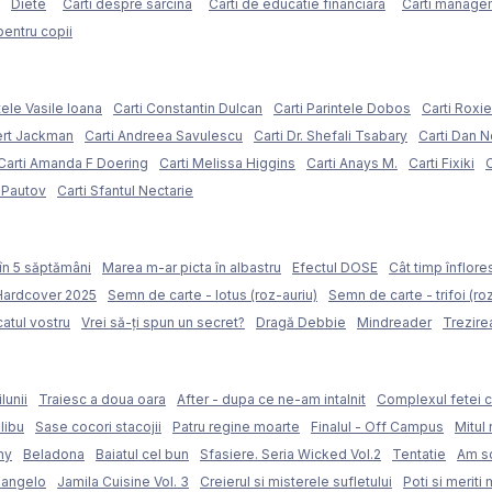
Diete
Carti despre sarcina
Carti de educatie financiara
Carti managem
pentru copii
tele Vasile Ioana
Carti Constantin Dulcan
Carti Parintele Dobos
Carti Roxi
ert Jackman
Carti Andreea Savulescu
Carti Dr. Shefali Tsabary
Carti Dan 
Carti Amanda F Doering
Carti Melissa Higgins
Carti Anays M.
Carti Fixiki
C
l Pautov
Carti Sfantul Nectarie
în 5 săptămâni
Marea m-ar picta în albastru
Efectul DOSE
Cât timp înflore
 Hardcover 2025
Semn de carte - lotus (roz-auriu)
Semn de carte - trifoi (ro
atul vostru
Vrei să-ți spun un secret?
Dragă Debbie
Mindreader
Trezire
lunii
Traiesc a doua oara
After - dupa ce ne-am intalnit
Complexul fetei c
libu
Sase cocori stacojii
Patru regine moarte
Finalul - Off Campus
Mitul 
my
Beladona
Baiatul cel bun
Sfasiere. Seria Wicked Vol.2
Tentatie
Am sc
langelo
Jamila Cuisine Vol. 3
Creierul si misterele sufletului
Poti si meriti 