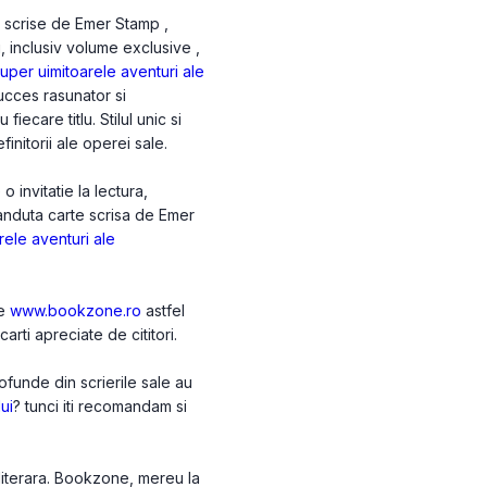
e scrise de Emer Stamp ,
i, inclusiv volume exclusive ,
uper uimitoarele aventuri ale
cces rasunator si
iecare titlu. Stilul unic si
initorii ale operei sale.
invitatie la lectura,
vanduta carte scrisa de Emer
rele aventuri ale
pe
www.bookzone.ro
astfel
arti apreciate de cititori.
funde din scrierile sale au
ui
? tunci iti recomandam si
 literara. Bookzone, mereu la