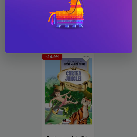
Carti scrise de dupa
Rudyard Kipling
-24.9%