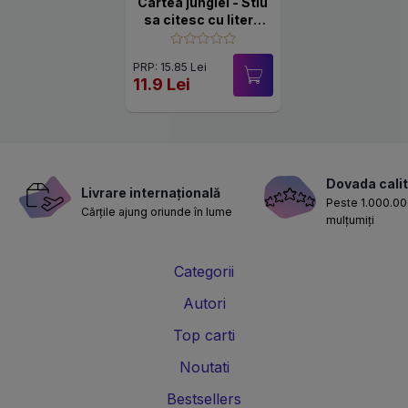
Cartea junglei - Stiu
sa citesc cu litere
mari de tipar!
PRP: 15.85 Lei
11.9 Lei
Dovada calit
Livrare internațională
Peste 1.000.000
Cărțile ajung oriunde în lume
mulțumiți
Categorii
Autori
Top carti
Noutati
Bestsellers