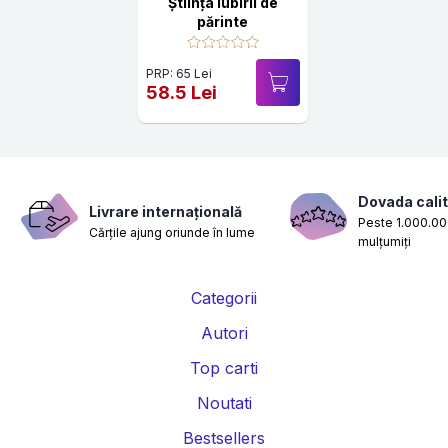
Știința iubirii de
părinte
PRP: 65 Lei
58.5 Lei
Dovada calit
Livrare internațională
Peste 1.000.000
Cărțile ajung oriunde în lume
mulțumiți
Categorii
Autori
Top carti
Noutati
Bestsellers