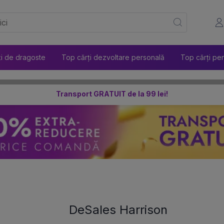
ți de dragoste
Top cărți dezvoltare personală
Top cărți pen
Transport GRATUIT de la 99 lei!
DeSales Harrison