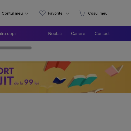
Contul meu
Favorite
Cosul meu
tru copii
Noutati
Cariere
Contact