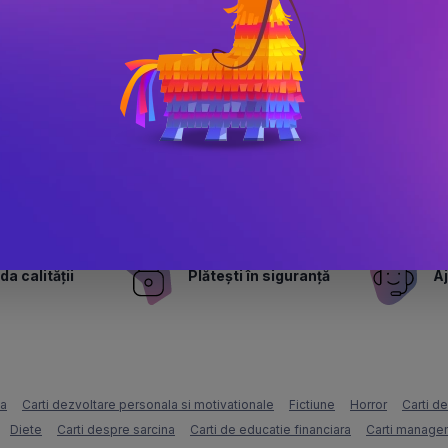
Adancuri salbatice
PRP: 37 Lei
31.5 Lei
a calității
Plătești în siguranță
Aj
ca
Carti dezvoltare personala si motivationale
Fictiune
Horror
Carti d
Diete
Carti despre sarcina
Carti de educatie financiara
Carti managem