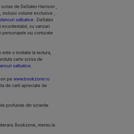
e scrise de DeSales Harrison ,
i, inclusiv volume exclusive ,
dancuri salbatice
. DeSales
 incontestabil, cu vanzari
 si personajele viu conturate
ste o invitatie la lectura,
anduta carte scrisa de
ancuri salbatice
.
ison pe
www.bookzone.ro
eta de carti apreciate de
le profunde din scrierile
 literara. Bookzone, mereu la