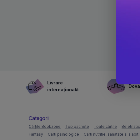
Livrare
Dovad
internațională
Categorii
Cărțile Bookzone
Top pachete
Toate cărțile
Beletristi
Fantasy
Carti psihologice
Carti nutritie, sanatate si slabit