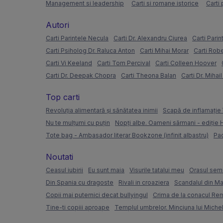
Management si leadership
Carti si romane istorice
Carti 
Autori
Carti Parintele Necula
Carti Dr. Alexandru Ciurea
Carti Parin
Carti Psiholog Dr. Raluca Anton
Carti Mihai Morar
Carti Rob
Carti Vi Keeland
Carti Tom Percival
Carti Colleen Hoover
Carti Dr. Deepak Chopra
Carti Theona Balan
Carti Dr. Mihai
Top carti
Revoluția alimentară și sănătatea inimii
Scapă de inflamație 
Nu te mulțumi cu puțin
Nopți albe. Oameni sărmani - ediție
Tote bag - Ambasador literar Bookzone (infinit albastru)
Pac
Noutati
Ceasul iubirii
Eu sunt maia
Visurile tatalui meu
Orasul semi
Din Spania cu dragoste
Rivali in croaziera
Scandalul din Ma
Copii mai puternici decat bullyingul
Crima de la conacul Re
Tine-ti copiii aproape
Templul umbrelor. Minciuna lui Miche