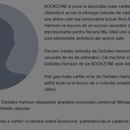
BOOKZONE iti pune la dispozitie toate cartil
oferindu-ti acces la intreaga colectie de cart
una dintre cele mai memorabile lucrari fiind
A
Harrison se bucura de un succes rasunator si
impresionante pentru fiecare titlu. Stilul unic
sunt elementele definitorii ale operei sale.
Fiecare creatie semnata de DeSales Harrison e
savurata de mii de admiratori. Cel mai bine v
DeSales Harrison de pe BOOKZONE este
Ad
Poti gasi toate cartile scrie de DeSales Harr
astfel incat sa te bucuri de o colectie compl
cititori.
de DeSales Harrison depaseste granitele succesului comercial. Mesaje
letele cititorilor.
a a cartilor cu libraria online Bookzone, partenerul tau in calatoria