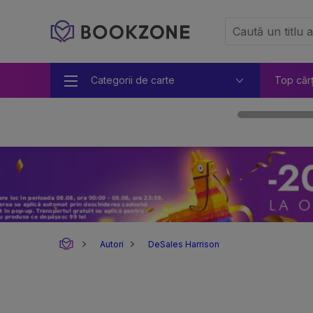
Categorii de carte
Top căr
Autori
DeSales Harrison