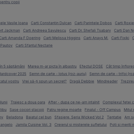
pentru copii
tele Vasile Ioana
Carti Constantin Dulcan
Carti Parintele Dobos
Carti Roxi
ert Jackman
Carti Andreea Savulescu
Carti Dr. Shefali Tsabary
Carti Dan 
Carti Amanda F Doering
Carti Melissa Higgins
Carti Anays M.
Carti Fixiki
C
l Pautov
Carti Sfantul Nectarie
în 5 săptămâni
Marea m-ar picta în albastru
Efectul DOSE
Cât timp înflore
 Hardcover 2025
Semn de carte - lotus (roz-auriu)
Semn de carte - trifoi (ro
atul vostru
Vrei să-ți spun un secret?
Dragă Debbie
Mindreader
Trezire
lunii
Traiesc a doua oara
After - dupa ce ne-am intalnit
Complexul fetei c
libu
Sase cocori stacojii
Patru regine moarte
Finalul - Off Campus
Mitul 
my
Beladona
Baiatul cel bun
Sfasiere. Seria Wicked Vol.2
Tentatie
Am sc
langelo
Jamila Cuisine Vol. 3
Creierul si misterele sufletului
Poti si meriti 