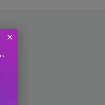
on
ine
!