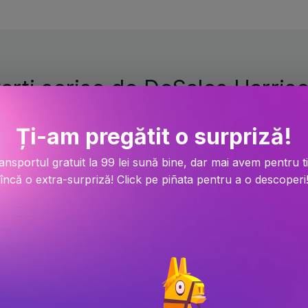
arti scrise de DeSales Harris
Ți-am pregătit o surpriză!
-14.9%
ansportul gratuit la 99 lei sună bine, dar mai avem pentru t
încă o extra-surpriză! Click pe piñata pentru a o descoperi