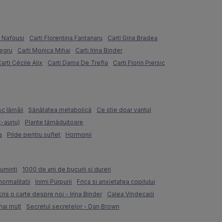
e Nafousi
Carti Florentina Fantanaru
Carti Gina Bradea
Negru
Carti Monica Mihai
Carti Irina Binder
arti Cécile Alix
Carti Dama De Trefla
Carti Florin Piersic
sc lămâii
Sănătatea metabolică
Ce stie doar vantul
z-auriu)
Plante tămăduitoare
a
Pilde pentru suflet
Hormonii
uminti
1000 de ani de bucurii si dureri
normalitatii
Inimi Purpurii
Frica si anxietatea copilului
ris o carte despre noi - Irina Binder
Calea Vindecarii
mai mult
Secretul secretelor - Dan Brown