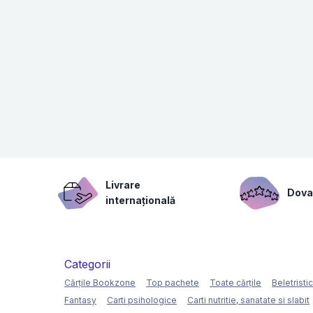
Livrare
Dovad
internațională
Categorii
Cărțile Bookzone
Top pachete
Toate cărțile
Beletristi
Fantasy
Carti psihologice
Carti nutritie, sanatate si slabit