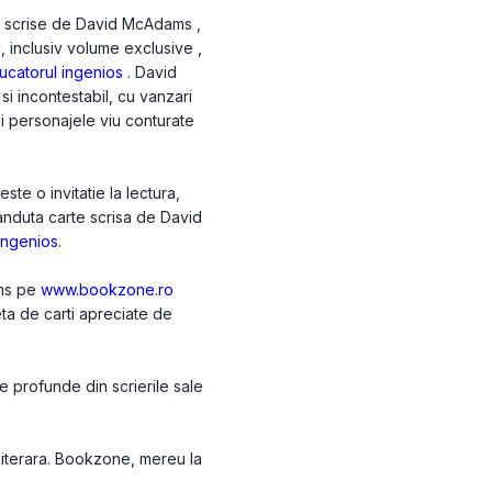
le scrise de David McAdams ,
i, inclusiv volume exclusive ,
ucatorul ingenios
. David
 incontestabil, cu vanzari
 si personajele viu conturate
e o invitatie la lectura,
vanduta carte scrisa de David
ingenios
.
ams pe
www.bookzone.ro
eta de carti apreciate de
 profunde din scrierile sale
 literara. Bookzone, mereu la