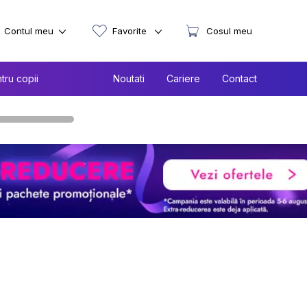
Contul meu
Favorite
Cosul meu
tru copii
Noutati
Cariere
Contact