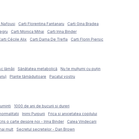
e Nafousi
Carti Florentina Fantanaru
Carti Gina Bradea
Negru
Carti Monica Mihai
Carti Irina Binder
arti Cécile Alix
Carti Dama De Trefla
Carti Florin Piersic
sc lămâii
Sănătatea metabolică
Nu te mulțumi cu puțin
riu)
Plante tămăduitoare
Pacatul vostru
uminti
1000 de ani de bucurii si dureri
normalitatii
Inimi Purpurii
Frica si anxietatea copilului
ris o carte despre noi - Irina Binder
Calea Vindecarii
mai mult
Secretul secretelor - Dan Brown