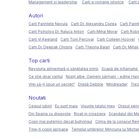
Management si leadership
Carti si romane istorice
Carti 
Autori
Carti Parintele Necula
Carti Dr. Alexandru Ciurea
Carti Parin
Carti Psiholog Dr. Raluca Anton
Carti Mihai Morar
Carti Rob
Carti Vi Keeland
Carti Tom Percival
Carti Colleen Hoover
Carti Dr. Deepak Chopra
Carti Theona Balan
Carti Dr. Mihai
Top carti
Revoluția alimentară și sănătatea inimii
Scapă de inflamație 
Ce stie doar vantul
Nopți albe. Oameni sărmani - ediție Ha
Vrei să-ți spun un secret?
Dragă Debbie
Mindreader
Trez
Noutati
Ceasul iubirii
Eu sunt maia
Visurile tatalui meu
Orasul semi
Din Spania cu dragoste
Rivali in croaziera
Scandalul din Ma
Copii mai puternici decat bullyingul
Crima de la conacul Re
Tine-ti copiii aproape
Templul umbrelor. Minciuna lui Miche