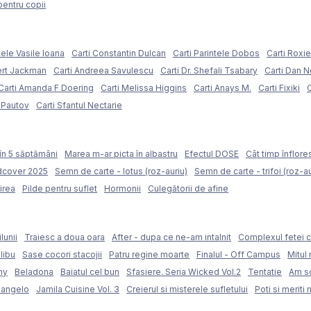
pentru copii
tele Vasile Ioana
Carti Constantin Dulcan
Carti Parintele Dobos
Carti Roxi
ert Jackman
Carti Andreea Savulescu
Carti Dr. Shefali Tsabary
Carti Dan 
Carti Amanda F Doering
Carti Melissa Higgins
Carti Anays M.
Carti Fixiki
C
l Pautov
Carti Sfantul Nectarie
în 5 săptămâni
Marea m-ar picta în albastru
Efectul DOSE
Cât timp înflore
rdcover 2025
Semn de carte - lotus (roz-auriu)
Semn de carte - trifoi (roz-au
irea
Pilde pentru suflet
Hormonii
Culegătorii de afine
lunii
Traiesc a doua oara
After - dupa ce ne-am intalnit
Complexul fetei c
libu
Sase cocori stacojii
Patru regine moarte
Finalul - Off Campus
Mitul 
my
Beladona
Baiatul cel bun
Sfasiere. Seria Wicked Vol.2
Tentatie
Am sc
langelo
Jamila Cuisine Vol. 3
Creierul si misterele sufletului
Poti si meriti 