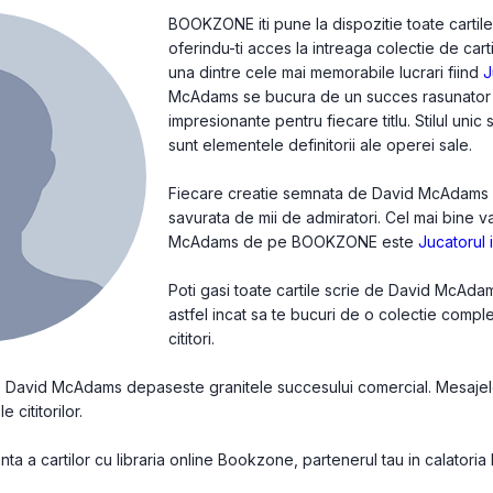
BOOKZONE iti pune la dispozitie toate carti
oferindu-ti acces la intreaga colectie de cart
una dintre cele mai memorabile lucrari fiind
J
McAdams se bucura de un succes rasunator si
impresionante pentru fiecare titlu. Stilul unic
sunt elementele definitorii ale operei sale.
Fiecare creatie semnata de David McAdams est
savurata de mii de admiratori. Cel mai bine 
McAdams de pe BOOKZONE este
Jucatorul 
Poti gasi toate cartile scrie de David McAd
astfel incat sa te bucuri de o colectie compl
cititori.
de David McAdams depaseste granitele succesului comercial. Mesajele
e cititorilor.
a a cartilor cu libraria online Bookzone, partenerul tau in calatoria