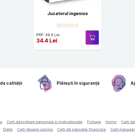
Jucatorul ingenios
PRP: 49.9 Lei
34.4 Lei
a calității
Plătești în siguranță
Aj
ca
Carti dezvoltare personala si motivationale
Fictiune
Horror
Carti d
Diete
Carti despre sarcina
Carti de educatie financiara
Carti managem