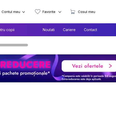
Contul meu
Favorite
Cosul meu
tru copii
Noutati
Cariere
Contact