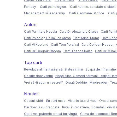
Cărțile Bookzone
Top pachete
Toate cărțile
Beletristi
Fantasy
Carti psihologice
Carti nutritie, sanatate si slabit
Management si leadership
Carti si romane istorice
Carti 
Autori
Carti Parintele Necula
Carti Dr. Alexandru Ciurea
Carti Parin
Carti Psiholog Dr. Raluca Anton
Carti Mihai Morar
Carti Rob
Carti Vi Keeland
Carti Tom Percival
Carti Colleen Hoover
Carti Dr. Deepak Chopra
Carti Theona Balan
Carti Dr. Mihai
Top carti
Revoluția alimentară și sănătatea inimii
Scapă de inflamație 
Ce stie doar vantul
Nopți albe. Oameni sărmani - ediție Ha
Vrei să-ți spun un secret?
Dragă Debbie
Mindreader
Trez
Noutati
Ceasul iubirii
Eu sunt maia
Visurile tatalui meu
Orasul semi
Din Spania cu dragoste
Rivali in croaziera
Scandalul din Ma
Copii mai puternici decat bullyingul
Crima de la conacul Re