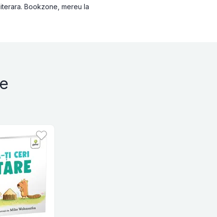
 literara. Bookzone, mereu la
le