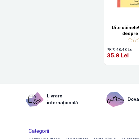
Uite câinele!
despre 
PRP: 48.48 Lei
35.9 Lei
Livrare
Dovad
internațională
Categorii