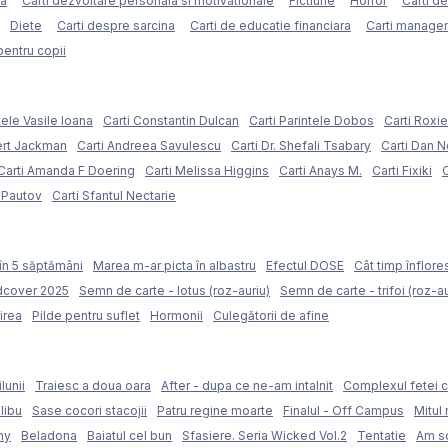
ca
Carti dezvoltare personala si motivationale
Fictiune
Horror
Carti d
Diete
Carti despre sarcina
Carti de educatie financiara
Carti managem
pentru copii
tele Vasile Ioana
Carti Constantin Dulcan
Carti Parintele Dobos
Carti Roxi
ert Jackman
Carti Andreea Savulescu
Carti Dr. Shefali Tsabary
Carti Dan 
Carti Amanda F Doering
Carti Melissa Higgins
Carti Anays M.
Carti Fixiki
C
l Pautov
Carti Sfantul Nectarie
în 5 săptămâni
Marea m-ar picta în albastru
Efectul DOSE
Cât timp înflore
rdcover 2025
Semn de carte - lotus (roz-auriu)
Semn de carte - trifoi (roz-au
irea
Pilde pentru suflet
Hormonii
Culegătorii de afine
lunii
Traiesc a doua oara
After - dupa ce ne-am intalnit
Complexul fetei c
libu
Sase cocori stacojii
Patru regine moarte
Finalul - Off Campus
Mitul 
my
Beladona
Baiatul cel bun
Sfasiere. Seria Wicked Vol.2
Tentatie
Am sc