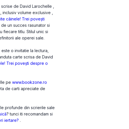
 scrise de David Larochelle ,
i, inclusiv volume exclusive ,
ite câinele! Trei povești
 de un succes rasunator si
iecare titlu. Stilul unic si
initorii ale operei sale.
ste o invitatie la lectura,
vanduta carte scrisa de David
ele! Trei povești despre o
elle pe
www.bookzone.ro
eta de carti apreciate de
le profunde din scrierile sale
sică
? tunci iti recomandam si
ri iertare?
.