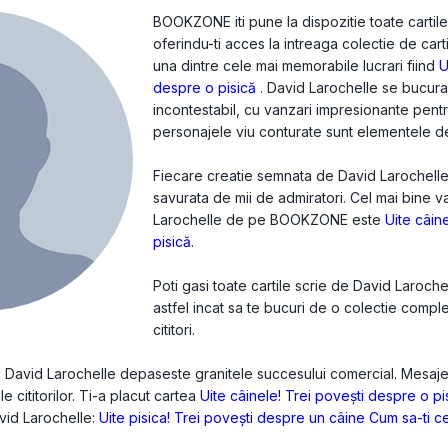
BOOKZONE iti pune la dispozitie toate cartile
oferindu-ti acces la intreaga colectie de cart
una dintre cele mai memorabile lucrari fiind
U
despre o pisică
. David Larochelle se bucura
incontestabil, cu vanzari impresionante pentru f
personajele viu conturate sunt elementele def
Fiecare creatie semnata de David Larochelle e
savurata de mii de admiratori. Cel mai bine 
Larochelle de pe BOOKZONE este
Uite câin
pisică
.
Poti gasi toate cartile scrie de David Laroch
astfel incat sa te bucuri de o colectie compl
cititori.
de David Larochelle depaseste granitele succesului comercial. Mesaje
le cititorilor. Ti-a placut cartea
Uite câinele! Trei povești despre o pi
avid Larochelle:
Uite pisica! Trei povești despre un câine
Cum sa-ti ce