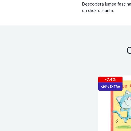
Descopera lumea fascinant
un click distanta.
C
-7.4%
-20% EXTRA