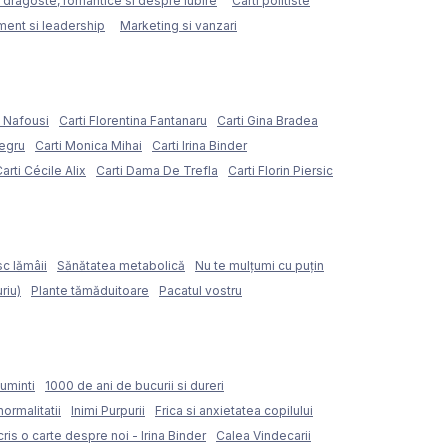
e dragoste, romantice si despre iubire
Carti politiste
ent si leadership
Marketing si vanzari
e Nafousi
Carti Florentina Fantanaru
Carti Gina Bradea
Negru
Carti Monica Mihai
Carti Irina Binder
arti Cécile Alix
Carti Dama De Trefla
Carti Florin Piersic
sc lămâii
Sănătatea metabolică
Nu te mulțumi cu puțin
riu)
Plante tămăduitoare
Pacatul vostru
uminti
1000 de ani de bucurii si dureri
normalitatii
Inimi Purpurii
Frica si anxietatea copilului
ris o carte despre noi - Irina Binder
Calea Vindecarii