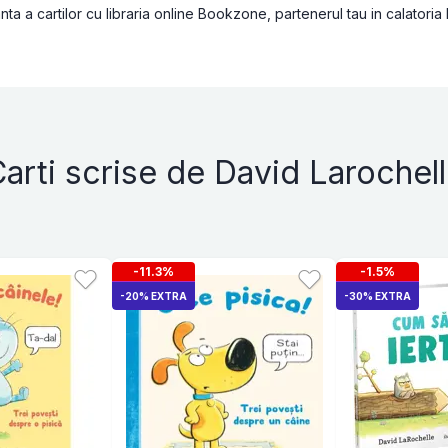
a a cartilor cu libraria online Bookzone, partenerul tau in calatoria
arti scrise de David Larochel
-11.3%
-1.5%
-20% EXTRA
-30% EXTRA