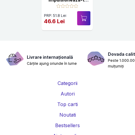
venitul, viata si
succesul
PRP: 51.8 Lei
46.6 Lei
Dovada calit
Livrare internațională
Peste 1.000.000
Cărțile ajung oriunde în lume
mulțumiți
Categorii
Autori
Top carti
Noutati
Bestsellers