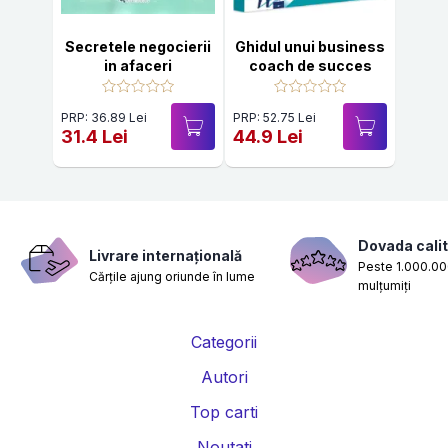
Secretele negocierii
Ghidul unui business
in afaceri
coach de succes
PRP: 36.89 Lei
PRP: 52.75 Lei
31.4 Lei
44.9 Lei
Dovada calit
Livrare internațională
Peste 1.000.000
Cărțile ajung oriunde în lume
mulțumiți
Categorii
Autori
Top carti
Noutati