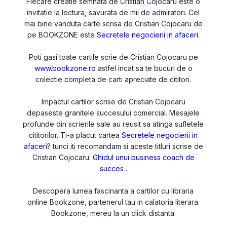
Fiecare creatie semnata de Cristian Cojocaru este o
invitatie la lectura, savurata de mii de admiratori. Cel
mai bine vanduta carte scrisa de Cristian Cojocaru de
pe BOOKZONE este
Secretele negocierii in afaceri
.
Poti gasi toate cartile scrie de Cristian Cojocaru pe
www.bookzone.ro
astfel incat sa te bucuri de o
colectie completa de carti apreciate de cititori.
Impactul cartilor scrise de Cristian Cojocaru
depaseste granitele succesului comercial. Mesajele
profunde din scrierile sale au reusit sa atinga sufletele
cititorilor. Ti-a placut cartea
Secretele negocierii in
afaceri
? tunci iti recomandam si aceste titluri scrise de
Cristian Cojocaru:
Ghidul unui business coach de
succes
.
Descopera lumea fascinanta a cartilor cu libraria
online Bookzone, partenerul tau in calatoria literara.
Bookzone, mereu la un click distanta.