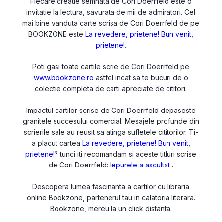
Fiecare creatie semnata de Cori Doerrfeld este o
invitatie la lectura, savurata de mii de admiratori. Cel
mai bine vanduta carte scrisa de Cori Doerrfeld de pe
BOOKZONE este
La revedere, prietene! Bun venit,
prietene!
.
Poti gasi toate cartile scrie de Cori Doerrfeld pe
www.bookzone.ro
astfel incat sa te bucuri de o
colectie completa de carti apreciate de cititori.
Impactul cartilor scrise de Cori Doerrfeld depaseste
granitele succesului comercial. Mesajele profunde din
scrierile sale au reusit sa atinga sufletele cititorilor. Ti-
a placut cartea
La revedere, prietene! Bun venit,
prietene!
? tunci iti recomandam si aceste titluri scrise
de Cori Doerrfeld:
Iepurele a ascultat
.
Descopera lumea fascinanta a cartilor cu libraria
online Bookzone, partenerul tau in calatoria literara.
Bookzone, mereu la un click distanta.