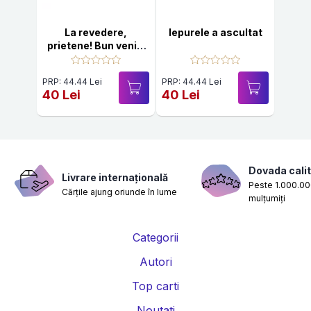
La revedere,
Iepurele a ascultat
prietene! Bun venit,
prietene!
PRP: 44.44 Lei
PRP: 44.44 Lei
40 Lei
40 Lei
Dovada calit
Livrare internațională
Peste 1.000.000
Cărțile ajung oriunde în lume
mulțumiți
Categorii
Autori
Top carti
Noutati