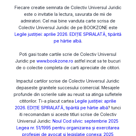
Fiecare creatie semnata de Colectiv Universul Juridic
este o invitatie la lectura, savurata de mii de
admiratori. Cel mai bine vanduta carte scrisa de
Colectiv Universul Juridic de pe BOOKZONE este
Legile justiției: aprilie 2026. EDIȚIE SPIRALATĂ, tipărită
pe hârtie albă
.
Poti gasi toate cartile scrie de Colectiv Universul
Juridic pe
www.bookzone.ro
astfel incat sa te bucuri
de o colectie completa de carti apreciate de cititori.
Impactul cartilor scrise de Colectiv Universul Juridic
depaseste granitele succesului comercial. Mesajele
profunde din scrierile sale au reusit sa atinga sufletele
cititorilor. Ti-a placut cartea
Legile justiției: aprilie
2026. EDIȚIE SPIRALATĂ, tipărită pe hârtie albă
? tunci
iti recomandam si aceste titluri scrise de Colectiv
Universul Juridic:
Noul Cod silvic: septembrie 2025
Legea nr. 51/1995 pentru organizarea și exercitarea
profesiei de avocat și legislație conexa: 2025