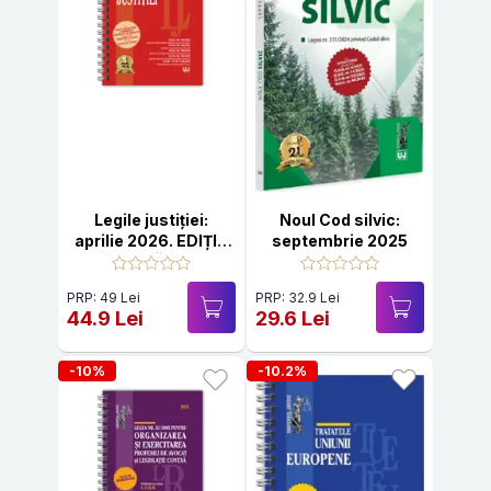
Legile justiției:
Noul Cod silvic:
aprilie 2026. EDIȚIE
septembrie 2025
SPIRALATĂ, tipărită
pe hârtie albă
PRP: 49 Lei
PRP: 32.9 Lei
44.9 Lei
29.6 Lei
-10%
-10.2%