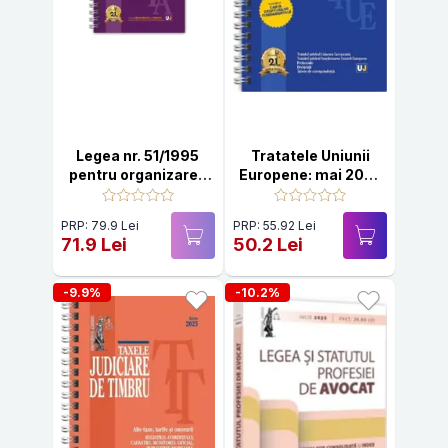
Legea nr. 51/1995
Tratatele Uniunii
pentru organizarea
Europene: mai 2025
și exercitarea
(editie spiralata)
profesiei de avocat
PRP: 79.9 Lei
PRP: 55.92 Lei
și legislație conexa:
71.9 Lei
50.2 Lei
2025 (Publicata cu
avizul U.N.B.R.)
-9.9%
-10.2%