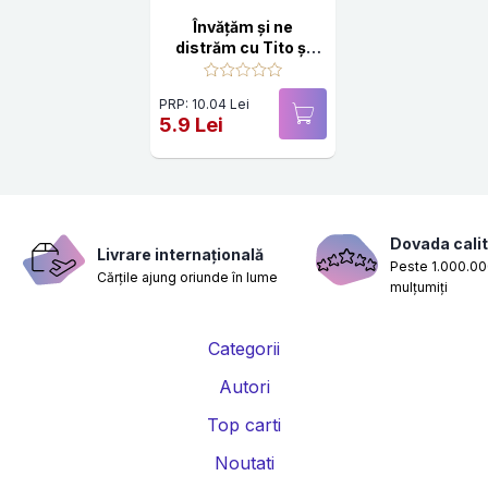
Învăţăm şi ne
distrăm cu Tito şi
Lizi (COLOR,
capsată) activităţi
PRP: 10.04 Lei
pentru gradiniţe şi
5.9 Lei
şcoala primară
Dovada calit
Livrare internațională
Peste 1.000.000
Cărțile ajung oriunde în lume
mulțumiți
Categorii
Autori
Top carti
Noutati