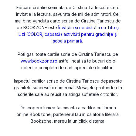
Fiecare creatie semnata de Cirstina Tarlescu este o
invitatie la lectura, savurata de mii de admiratori. Cel
mai bine vanduta carte scrisa de Cirstina Tarlescu de
pe BOOKZONE este
Învăţăm şi ne distrăm cu Tito şi
Lizi (COLOR, capsată) activităţi pentru gradiniţe şi
şcoala primară
.
Poti gasi toate cartile scrie de Cirstina Tarlescu pe
www.bookzone.ro
astfel incat sa te bucuri de o
colectie completa de carti apreciate de cititori.
Impactul cartilor scrise de Cirstina Tarlescu depaseste
granitele succesului comercial. Mesajele profunde din
scrierile sale au reusit sa atinga sufletele cititorilor.
Descopera lumea fascinanta a cartilor cu libraria
online Bookzone, partenerul tau in calatoria literara.
Bookzone, mereu la un click distanta.