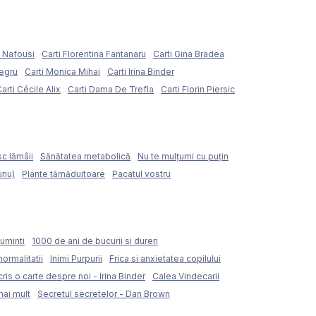
e Nafousi
Carti Florentina Fantanaru
Carti Gina Bradea
Negru
Carti Monica Mihai
Carti Irina Binder
arti Cécile Alix
Carti Dama De Trefla
Carti Florin Piersic
sc lămâii
Sănătatea metabolică
Nu te mulțumi cu puțin
riu)
Plante tămăduitoare
Pacatul vostru
uminti
1000 de ani de bucurii si dureri
normalitatii
Inimi Purpurii
Frica si anxietatea copilului
ris o carte despre noi - Irina Binder
Calea Vindecarii
mai mult
Secretul secretelor - Dan Brown