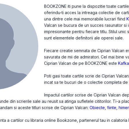
BOOKZONE iti pune la dispozitie toate cartile
oferindu-ti acces la intreaga colectie de cart
una dintre cele mai memorabile lucrari fiind
K
Valcan se bucura de un succes rasunator si i
impresionante pentru fiecare titlu. Stilul unic
sunt elementele definitorii ale operei sale.
Fiecare creatie semnata de Ciprian Valcan este
savurata de mii de admiratori. Cel mai bine v
Ciprian Valcan de pe BOOKZONE este
Kafka
Poti gasi toate cartile scrie de Ciprian Valca
incat sa te bucuri de o colectie completa de c
Impactul cartilor scrise de Ciprian Valcan de
de din scrierile sale au reusit sa atinga sufletele cititorilor. Ti-a pl
mandam si aceste titluri scrise de Ciprian Valcan:
Obiecte, fiinte, hime
a a cartilor cu libraria online Bookzone, partenerul tau in calatoria