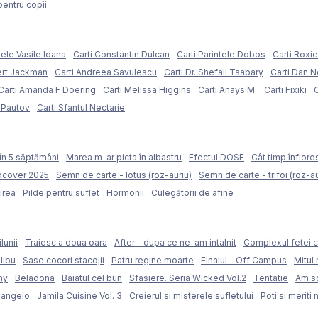
pentru copii
tele Vasile Ioana
Carti Constantin Dulcan
Carti Parintele Dobos
Carti Roxi
ert Jackman
Carti Andreea Savulescu
Carti Dr. Shefali Tsabary
Carti Dan 
Carti Amanda F Doering
Carti Melissa Higgins
Carti Anays M.
Carti Fixiki
C
l Pautov
Carti Sfantul Nectarie
în 5 săptămâni
Marea m-ar picta în albastru
Efectul DOSE
Cât timp înflore
rdcover 2025
Semn de carte - lotus (roz-auriu)
Semn de carte - trifoi (roz-au
irea
Pilde pentru suflet
Hormonii
Culegătorii de afine
lunii
Traiesc a doua oara
After - dupa ce ne-am intalnit
Complexul fetei c
libu
Sase cocori stacojii
Patru regine moarte
Finalul - Off Campus
Mitul 
my
Beladona
Baiatul cel bun
Sfasiere. Seria Wicked Vol.2
Tentatie
Am sc
langelo
Jamila Cuisine Vol. 3
Creierul si misterele sufletului
Poti si meriti 