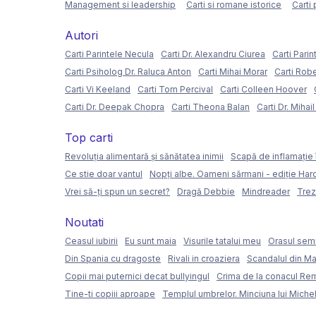
Management si leadership
Carti si romane istorice
Carti 
Autori
Carti Parintele Necula
Carti Dr. Alexandru Ciurea
Carti Parin
Carti Psiholog Dr. Raluca Anton
Carti Mihai Morar
Carti Rob
Carti Vi Keeland
Carti Tom Percival
Carti Colleen Hoover
Carti Dr. Deepak Chopra
Carti Theona Balan
Carti Dr. Mihai
Top carti
Revoluția alimentară și sănătatea inimii
Scapă de inflamație 
Ce stie doar vantul
Nopți albe. Oameni sărmani - ediție Ha
Vrei să-ți spun un secret?
Dragă Debbie
Mindreader
Trez
Noutati
Ceasul iubirii
Eu sunt maia
Visurile tatalui meu
Orasul semi
Din Spania cu dragoste
Rivali in croaziera
Scandalul din Ma
Copii mai puternici decat bullyingul
Crima de la conacul Re
Tine-ti copiii aproape
Templul umbrelor. Minciuna lui Miche