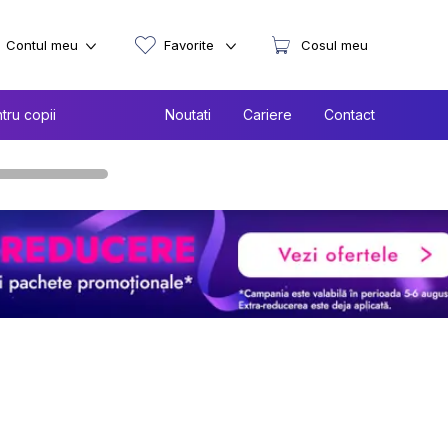
Contul meu
Favorite
Cosul meu
tru copii
Noutati
Cariere
Contact