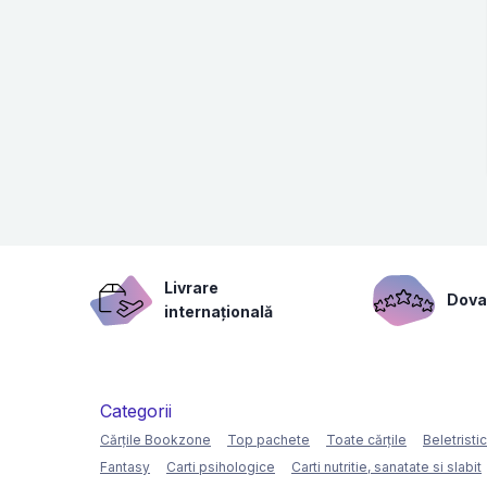
Livrare
Dovad
internațională
Categorii
Cărțile Bookzone
Top pachete
Toate cărțile
Beletristi
Fantasy
Carti psihologice
Carti nutritie, sanatate si slabit