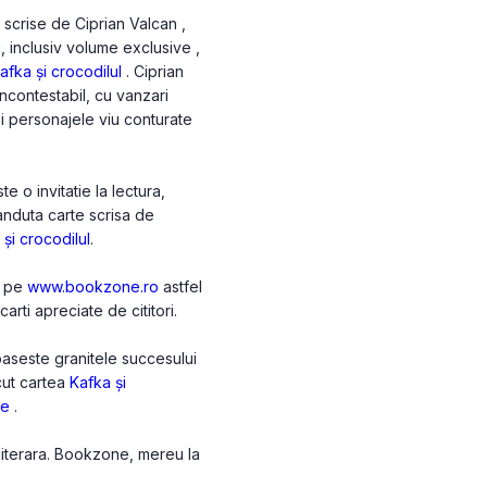
 scrise de Ciprian Valcan ,
i, inclusiv volume exclusive ,
afka și crocodilul
. Ciprian
ncontestabil, cu vanzari
 si personajele viu conturate
 o invitatie la lectura,
anduta carte scrisa de
 și crocodilul
.
n pe
www.bookzone.ro
astfel
arti apreciate de cititori.
paseste granitele succesului
acut cartea
Kafka și
re
.
 literara. Bookzone, mereu la