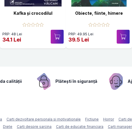
Kafka și crocodilul
Obiecte, fiinte, himere
PRP: 48 Lei
PRP: 49.95 Lei
34.1 Lei
39.5 Lei
a calității
Plătești în siguranță
Aj
ca
Carti dezvoltare personala si motivationale
Fictiune
Horror
Carti d
Diete
Carti despre sarcina
Carti de educatie financiara
Carti managem