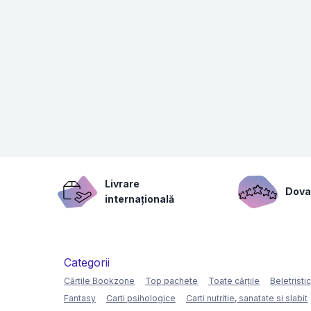
Livrare
Dovad
internațională
Categorii
Cărțile Bookzone
Top pachete
Toate cărțile
Beletristi
Fantasy
Carti psihologice
Carti nutritie, sanatate si slabit