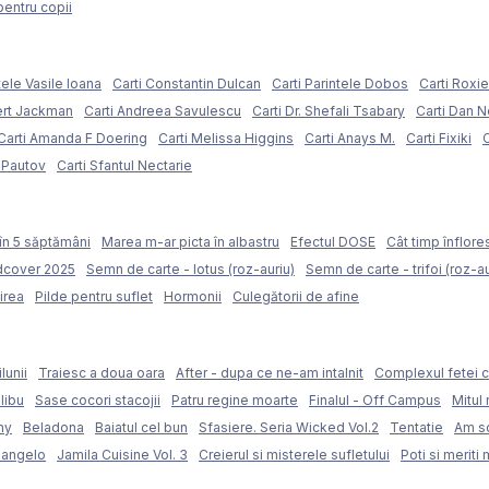
pentru copii
tele Vasile Ioana
Carti Constantin Dulcan
Carti Parintele Dobos
Carti Roxi
ert Jackman
Carti Andreea Savulescu
Carti Dr. Shefali Tsabary
Carti Dan 
Carti Amanda F Doering
Carti Melissa Higgins
Carti Anays M.
Carti Fixiki
C
l Pautov
Carti Sfantul Nectarie
în 5 săptămâni
Marea m-ar picta în albastru
Efectul DOSE
Cât timp înflore
rdcover 2025
Semn de carte - lotus (roz-auriu)
Semn de carte - trifoi (roz-au
irea
Pilde pentru suflet
Hormonii
Culegătorii de afine
lunii
Traiesc a doua oara
After - dupa ce ne-am intalnit
Complexul fetei c
libu
Sase cocori stacojii
Patru regine moarte
Finalul - Off Campus
Mitul 
my
Beladona
Baiatul cel bun
Sfasiere. Seria Wicked Vol.2
Tentatie
Am sc
langelo
Jamila Cuisine Vol. 3
Creierul si misterele sufletului
Poti si meriti 