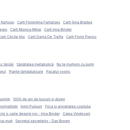
e Nafousi
Carti Florentina Fantanaru
Carti Gina Bradea
Negru
Carti Monica Mihai
Carti Irina Binder
arti Cécile Alix
Carti Dama De Trefla
Carti Florin Piersic
sc lămâii
Sănătatea metabolică
Nu te mulțumi cu puțin
riu)
Plante tămăduitoare
Pacatul vostru
uminti
1000 de ani de bucurii si dureri
normalitatii
Inimi Purpurii
Frica si anxietatea copilului
ris o carte despre noi - Irina Binder
Calea Vindecarii
mai mult
Secretul secretelor - Dan Brown