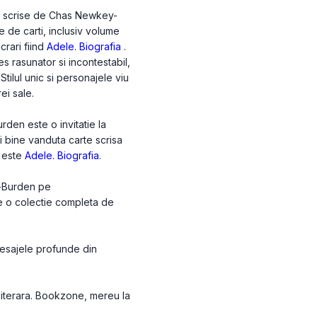
le scrise de Chas Newkey-
e de carti, inclusiv volume
crari fiind
Adele. Biografia
.
rasunator si incontestabil,
Stilul unic si personajele viu
ei sale.
en este o invitatie la
ai bine vanduta carte scrisa
 este
Adele. Biografia
.
y-Burden pe
de o colectie completa de
Mesajele profunde din
 literara. Bookzone, mereu la