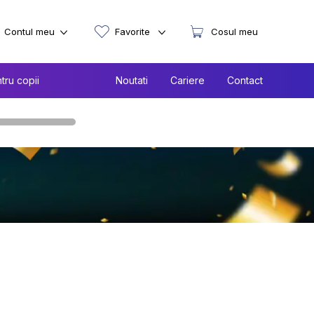
Contul meu
Favorite
Cosul meu
tru copii
Noutati
Cariere
Contact