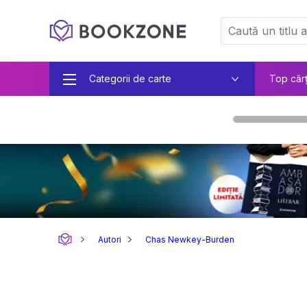
Categorii de carte
Top căr
Autori
Chas Newkey-Burden