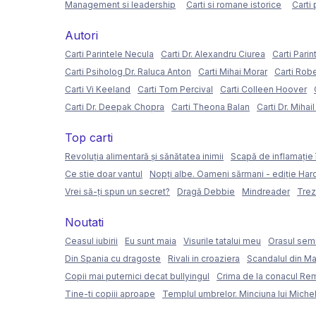
Management si leadership
Carti si romane istorice
Carti 
Autori
Carti Parintele Necula
Carti Dr. Alexandru Ciurea
Carti Parin
Carti Psiholog Dr. Raluca Anton
Carti Mihai Morar
Carti Rob
Carti Vi Keeland
Carti Tom Percival
Carti Colleen Hoover
Carti Dr. Deepak Chopra
Carti Theona Balan
Carti Dr. Mihai
Top carti
Revoluția alimentară și sănătatea inimii
Scapă de inflamație 
Ce stie doar vantul
Nopți albe. Oameni sărmani - ediție Ha
Vrei să-ți spun un secret?
Dragă Debbie
Mindreader
Trez
Noutati
Ceasul iubirii
Eu sunt maia
Visurile tatalui meu
Orasul semi
Din Spania cu dragoste
Rivali in croaziera
Scandalul din Ma
Copii mai puternici decat bullyingul
Crima de la conacul Re
Tine-ti copiii aproape
Templul umbrelor. Minciuna lui Miche