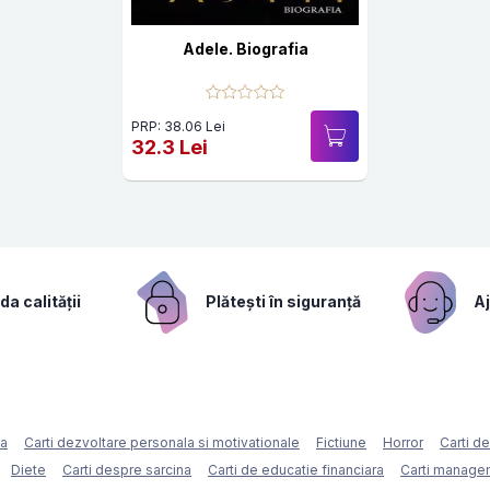
Adele. Biografia
PRP: 38.06 Lei
32.3 Lei
a calității
Plătești în siguranță
Aj
ca
Carti dezvoltare personala si motivationale
Fictiune
Horror
Carti d
Diete
Carti despre sarcina
Carti de educatie financiara
Carti managem