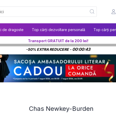
ți de dragoste
Top cărți dezvoltare personală
Top cărți pen
Transport GRATUIT de la 200 lei!
00:00:43
-50% EXTRA REDUCERE -
Chas Newkey-Burden