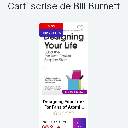
Carti scrise de Bill Burnett
-5.5%
-20% EXTRA
LIMBA ENGLEZA
Designing Your Life :
For Fans of Atomic
Habits
PRP: 79.59 Lei
60.2 Lei