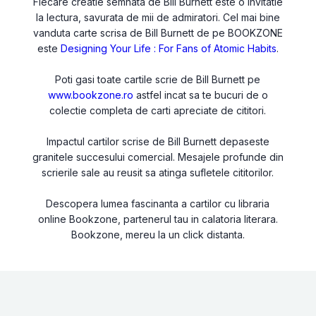
Fiecare creatie semnata de Bill Burnett este o invitatie
la lectura, savurata de mii de admiratori. Cel mai bine
vanduta carte scrisa de Bill Burnett de pe BOOKZONE
este
Designing Your Life : For Fans of Atomic Habits
.
Poti gasi toate cartile scrie de Bill Burnett pe
www.bookzone.ro
astfel incat sa te bucuri de o
colectie completa de carti apreciate de cititori.
Impactul cartilor scrise de Bill Burnett depaseste
granitele succesului comercial. Mesajele profunde din
scrierile sale au reusit sa atinga sufletele cititorilor.
Descopera lumea fascinanta a cartilor cu libraria
online Bookzone, partenerul tau in calatoria literara.
Bookzone, mereu la un click distanta.