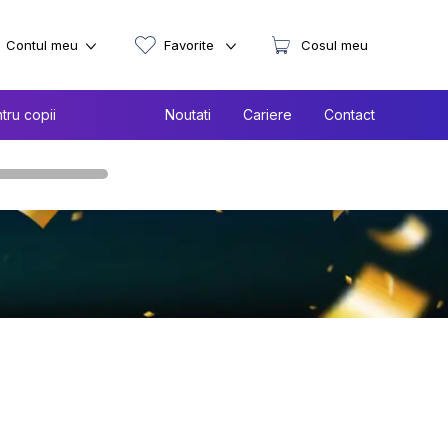
Contul meu
Favorite
Cosul meu
tru copii
Noutati
Cariere
Contact