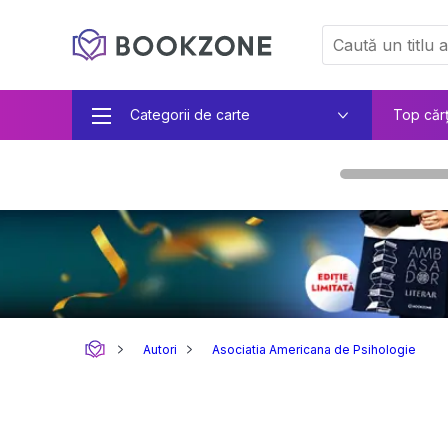
Categorii de carte
Top căr
Autori
Asociatia Americana de Psihologie