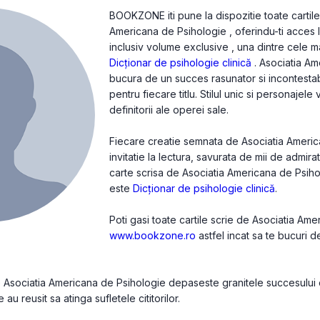
BOOKZONE iti pune la dispozitie toate cartile
Americana de Psihologie , oferindu-ti acces l
inclusiv volume exclusive , una dintre cele ma
Dicționar de psihologie clinică
. Asociatia Am
bucura de un succes rasunator si incontestab
pentru fiecare titlu. Stilul unic si personajel
definitorii ale operei sale.
Fiecare creatie semnata de Asociatia Americ
invitatie la lectura, savurata de mii de admira
carte scrisa de Asociatia Americana de Ps
este
Dicționar de psihologie clinică
.
Poti gasi toate cartile scrie de Asociatia Am
www.bookzone.ro
astfel incat sa te bucuri 
de Asociatia Americana de Psihologie depaseste granitele succesului
 au reusit sa atinga sufletele cititorilor.