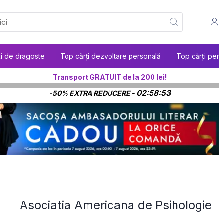
ți de dragoste
Top cărți dezvoltare personală
Top cărți pen
Transport GRATUIT de la 200 lei!
02:58:53
-50% EXTRA REDUCERE -
Asociatia Americana de Psihologie