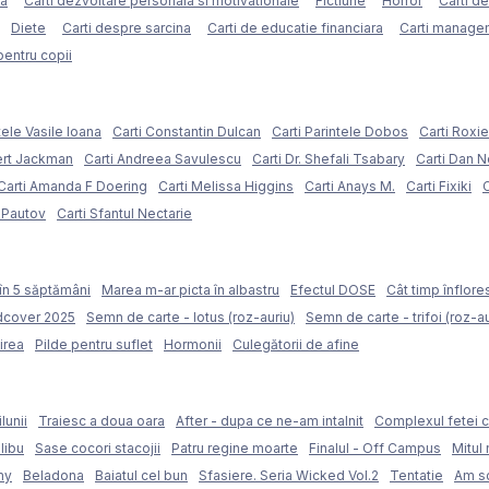
ca
Carti dezvoltare personala si motivationale
Fictiune
Horror
Carti d
Diete
Carti despre sarcina
Carti de educatie financiara
Carti managem
pentru copii
tele Vasile Ioana
Carti Constantin Dulcan
Carti Parintele Dobos
Carti Roxi
ert Jackman
Carti Andreea Savulescu
Carti Dr. Shefali Tsabary
Carti Dan 
Carti Amanda F Doering
Carti Melissa Higgins
Carti Anays M.
Carti Fixiki
C
l Pautov
Carti Sfantul Nectarie
în 5 săptămâni
Marea m-ar picta în albastru
Efectul DOSE
Cât timp înflore
rdcover 2025
Semn de carte - lotus (roz-auriu)
Semn de carte - trifoi (roz-au
irea
Pilde pentru suflet
Hormonii
Culegătorii de afine
lunii
Traiesc a doua oara
After - dupa ce ne-am intalnit
Complexul fetei c
libu
Sase cocori stacojii
Patru regine moarte
Finalul - Off Campus
Mitul 
my
Beladona
Baiatul cel bun
Sfasiere. Seria Wicked Vol.2
Tentatie
Am sc