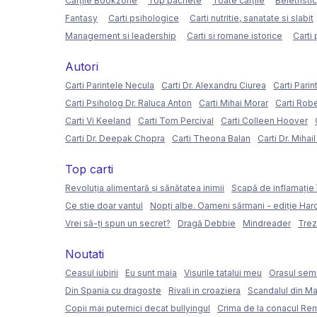
Cărțile Bookzone
Top pachete
Toate cărțile
Beletristi
Fantasy
Carti psihologice
Carti nutritie, sanatate si slabit
Management si leadership
Carti si romane istorice
Carti 
Autori
Carti Parintele Necula
Carti Dr. Alexandru Ciurea
Carti Parin
Carti Psiholog Dr. Raluca Anton
Carti Mihai Morar
Carti Rob
Carti Vi Keeland
Carti Tom Percival
Carti Colleen Hoover
Carti Dr. Deepak Chopra
Carti Theona Balan
Carti Dr. Mihai
Top carti
Revoluția alimentară și sănătatea inimii
Scapă de inflamație 
Ce stie doar vantul
Nopți albe. Oameni sărmani - ediție Ha
Vrei să-ți spun un secret?
Dragă Debbie
Mindreader
Trez
Noutati
Ceasul iubirii
Eu sunt maia
Visurile tatalui meu
Orasul semi
Din Spania cu dragoste
Rivali in croaziera
Scandalul din Ma
Copii mai puternici decat bullyingul
Crima de la conacul Re