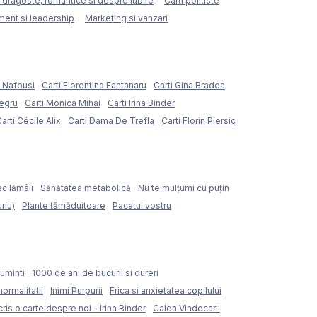
e dragoste, romantice si despre iubire
Carti politiste
ent si leadership
Marketing si vanzari
e Nafousi
Carti Florentina Fantanaru
Carti Gina Bradea
Negru
Carti Monica Mihai
Carti Irina Binder
arti Cécile Alix
Carti Dama De Trefla
Carti Florin Piersic
sc lămâii
Sănătatea metabolică
Nu te mulțumi cu puțin
riu)
Plante tămăduitoare
Pacatul vostru
uminti
1000 de ani de bucurii si dureri
normalitatii
Inimi Purpurii
Frica si anxietatea copilului
ris o carte despre noi - Irina Binder
Calea Vindecarii