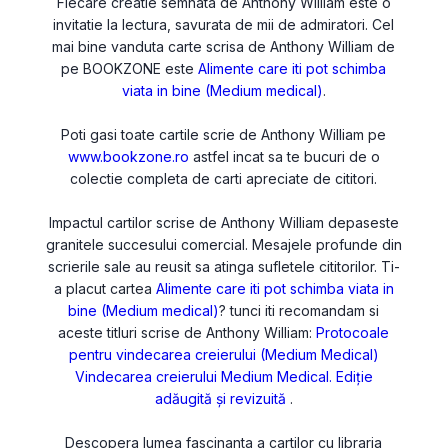
Fiecare creatie semnata de Anthony William este o
invitatie la lectura, savurata de mii de admiratori. Cel
mai bine vanduta carte scrisa de Anthony William de
pe BOOKZONE este
Alimente care iti pot schimba
viata in bine (Medium medical)
.
Poti gasi toate cartile scrie de Anthony William pe
www.bookzone.ro
astfel incat sa te bucuri de o
colectie completa de carti apreciate de cititori.
Impactul cartilor scrise de Anthony William depaseste
granitele succesului comercial. Mesajele profunde din
scrierile sale au reusit sa atinga sufletele cititorilor. Ti-
a placut cartea
Alimente care iti pot schimba viata in
bine (Medium medical)
? tunci iti recomandam si
aceste titluri scrise de Anthony William:
Protocoale
pentru vindecarea creierului (Medium Medical)
Vindecarea creierului
Medium Medical. Ediție
adăugită și revizuită
.
Descopera lumea fascinanta a cartilor cu libraria