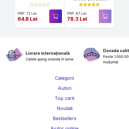
Medical)
PRP: 72 Lei
PRP: 87 Lei
64.8 Lei
78.3 Lei
Dovada calit
Livrare internațională
Peste 1.000.000
Cărțile ajung oriunde în lume
mulțumiți
Categorii
Autori
Top carti
Noutati
Bestsellers
Ajutor online