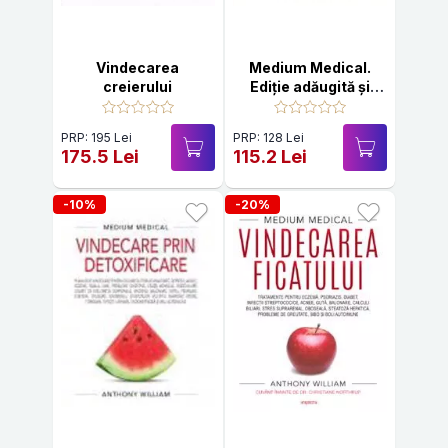
Vindecarea
Medium Medical.
creierului
Ediție adăugită și
revizuită
PRP: 195 Lei
PRP: 128 Lei
175.5 Lei
115.2 Lei
-10%
-20%