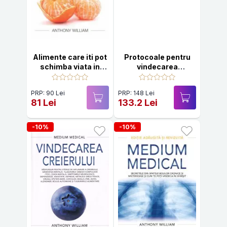
Alimente care iti pot
Protocoale pentru
schimba viata in
vindecarea
bine (Medium
creierului (Medium
medical)
Medical)
PRP: 90 Lei
PRP: 148 Lei
81 Lei
133.2 Lei
-10%
-10%