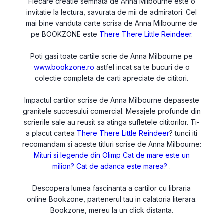
Fiecare creatie semnata de Anna Milbourne este o
invitatie la lectura, savurata de mii de admiratori. Cel
mai bine vanduta carte scrisa de Anna Milbourne de
pe BOOKZONE este
There There Little Reindeer
.
Poti gasi toate cartile scrie de Anna Milbourne pe
www.bookzone.ro
astfel incat sa te bucuri de o
colectie completa de carti apreciate de cititori.
Impactul cartilor scrise de Anna Milbourne depaseste
granitele succesului comercial. Mesajele profunde din
scrierile sale au reusit sa atinga sufletele cititorilor. Ti-
a placut cartea
There There Little Reindeer
? tunci iti
recomandam si aceste titluri scrise de Anna Milbourne:
Mituri si legende din Olimp
Cat de mare este un
milion?
Cat de adanca este marea?
.
Descopera lumea fascinanta a cartilor cu libraria
online Bookzone, partenerul tau in calatoria literara.
Bookzone, mereu la un click distanta.