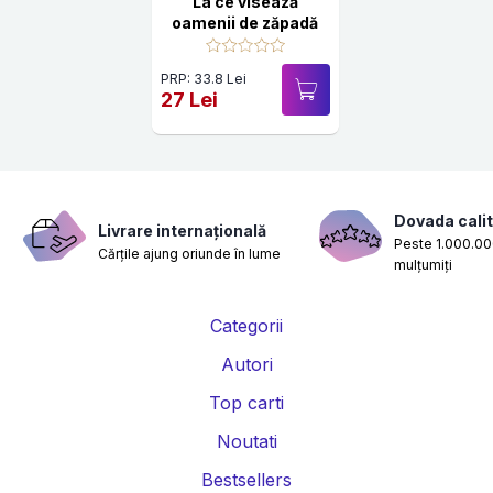
La ce visează
oamenii de zăpadă
PRP: 33.8 Lei
27 Lei
Dovada calit
Livrare internațională
Peste 1.000.000
Cărțile ajung oriunde în lume
mulțumiți
Categorii
Autori
Top carti
Noutati
Bestsellers