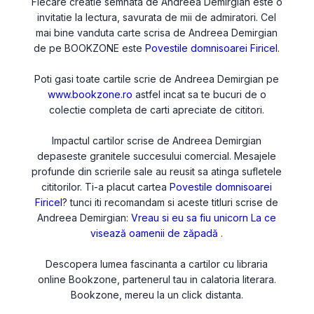
Fiecare creatie semnata de Andreea Demirgian este o
invitatie la lectura, savurata de mii de admiratori. Cel
mai bine vanduta carte scrisa de Andreea Demirgian
de pe BOOKZONE este
Povestile domnisoarei Firicel
.
Poti gasi toate cartile scrie de Andreea Demirgian pe
www.bookzone.ro
astfel incat sa te bucuri de o
colectie completa de carti apreciate de cititori.
Impactul cartilor scrise de Andreea Demirgian
depaseste granitele succesului comercial. Mesajele
profunde din scrierile sale au reusit sa atinga sufletele
cititorilor. Ti-a placut cartea
Povestile domnisoarei
Firicel
? tunci iti recomandam si aceste titluri scrise de
Andreea Demirgian:
Vreau si eu sa fiu unicorn
La ce
visează oamenii de zăpadă
.
Descopera lumea fascinanta a cartilor cu libraria
online Bookzone, partenerul tau in calatoria literara.
Bookzone, mereu la un click distanta.