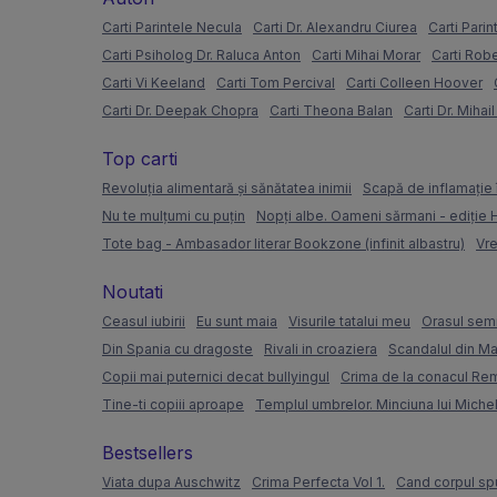
Carti Parintele Necula
Carti Dr. Alexandru Ciurea
Carti Parin
Carti Psiholog Dr. Raluca Anton
Carti Mihai Morar
Carti Rob
Carti Vi Keeland
Carti Tom Percival
Carti Colleen Hoover
Carti Dr. Deepak Chopra
Carti Theona Balan
Carti Dr. Mihai
Top carti
Revoluția alimentară și sănătatea inimii
Scapă de inflamație 
Nu te mulțumi cu puțin
Nopți albe. Oameni sărmani - ediție
Tote bag - Ambasador literar Bookzone (infinit albastru)
Vre
Noutati
Ceasul iubirii
Eu sunt maia
Visurile tatalui meu
Orasul semi
Din Spania cu dragoste
Rivali in croaziera
Scandalul din Ma
Copii mai puternici decat bullyingul
Crima de la conacul Re
Tine-ti copiii aproape
Templul umbrelor. Minciuna lui Miche
Bestsellers
Viata dupa Auschwitz
Crima Perfecta Vol 1.
Cand corpul sp