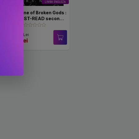
LIMBA ENGLEZA
The Throne of Broken Gods :
The MUST-READ second
book in Amber Nicole's dark
romantasy series!
PRP: 79.59 Lei
69.49 Lei