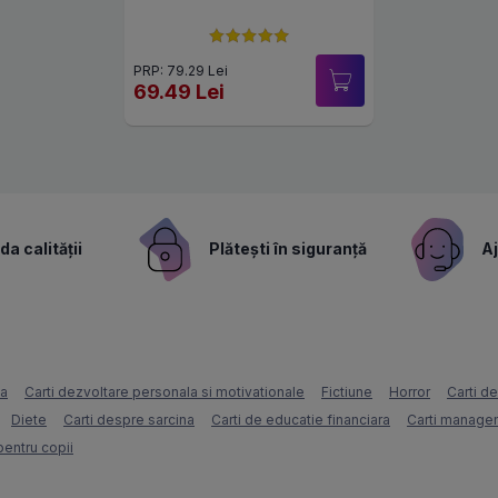
PRP: 79.29 Lei
69.49 Lei
a calității
Plătești în siguranță
Aj
ca
Carti dezvoltare personala si motivationale
Fictiune
Horror
Carti d
Diete
Carti despre sarcina
Carti de educatie financiara
Carti managem
pentru copii