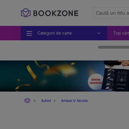
Categorii de carte
Top căr
Autori
Amber V. Nicole