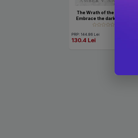
The Wrath of the Fallen :
Embrace the darkness in
the next spicy and epic
romantasy in the Gods &
PRP: 144.86 Lei
Monsters series!
130.4 Lei