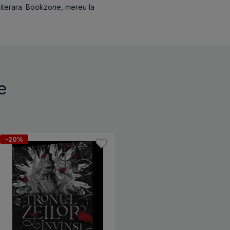
 literara. Bookzone, mereu la
e
-20%