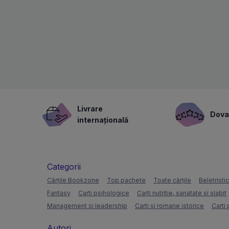
Livrare
Dovad
internațională
Categorii
Cărțile Bookzone
Top pachete
Toate cărțile
Beletristi
Fantasy
Carti psihologice
Carti nutritie, sanatate si slabit
Management si leadership
Carti si romane istorice
Carti 
Autori