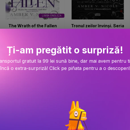
LIMBA ENGLEZA
The Wrath of the Fallen
Tronul zeilor învinși. Seria
Zei și monștri Vol.2
PRP: 123.9 Lei
PRP: 129.9 Lei
Ți-am pregătit o surpriză!
111.9 Lei
103.9 Lei
ansportul gratuit la 99 lei sună bine, dar mai avem pentru t
-9.9%
-20%
încă o extra-surpriză! Click pe piñata pentru a o descoperi