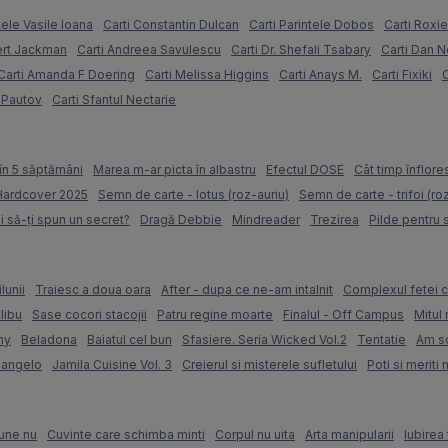
tele Vasile Ioana
Carti Constantin Dulcan
Carti Parintele Dobos
Carti Roxi
ert Jackman
Carti Andreea Savulescu
Carti Dr. Shefali Tsabary
Carti Dan 
Carti Amanda F Doering
Carti Melissa Higgins
Carti Anays M.
Carti Fixiki
C
l Pautov
Carti Sfantul Nectarie
în 5 săptămâni
Marea m-ar picta în albastru
Efectul DOSE
Cât timp înflore
 Hardcover 2025
Semn de carte - lotus (roz-auriu)
Semn de carte - trifoi (ro
i să-ți spun un secret?
Dragă Debbie
Mindreader
Trezirea
Pilde pentru 
lunii
Traiesc a doua oara
After - dupa ce ne-am intalnit
Complexul fetei c
libu
Sase cocori stacojii
Patru regine moarte
Finalul - Off Campus
Mitul 
my
Beladona
Baiatul cel bun
Sfasiere. Seria Wicked Vol.2
Tentatie
Am sc
langelo
Jamila Cuisine Vol. 3
Creierul si misterele sufletului
Poti si meriti 
une nu
Cuvinte care schimba minti
Corpul nu uita
Arta manipularii
Iubirea 