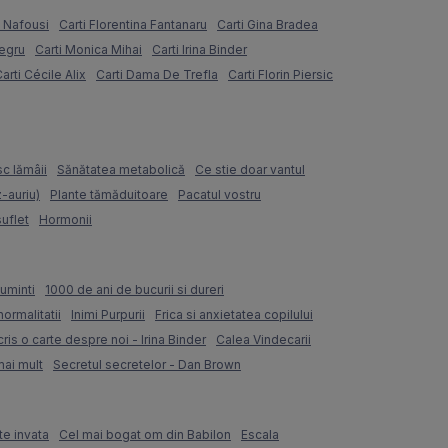
e Nafousi
Carti Florentina Fantanaru
Carti Gina Bradea
Negru
Carti Monica Mihai
Carti Irina Binder
arti Cécile Alix
Carti Dama De Trefla
Carti Florin Piersic
sc lămâii
Sănătatea metabolică
Ce stie doar vantul
z-auriu)
Plante tămăduitoare
Pacatul vostru
suflet
Hormonii
uminti
1000 de ani de bucurii si dureri
normalitatii
Inimi Purpurii
Frica si anxietatea copilului
ris o carte despre noi - Irina Binder
Calea Vindecarii
mai mult
Secretul secretelor - Dan Brown
te invata
Cel mai bogat om din Babilon
Escala