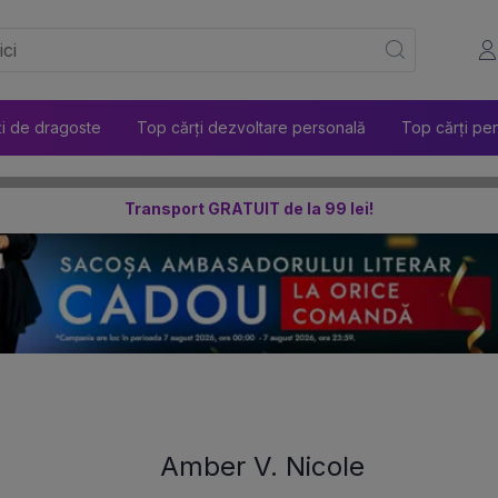
ți de dragoste
Top cărți dezvoltare personală
Top cărți pen
Transport GRATUIT de la 99 lei!
Amber V. Nicole