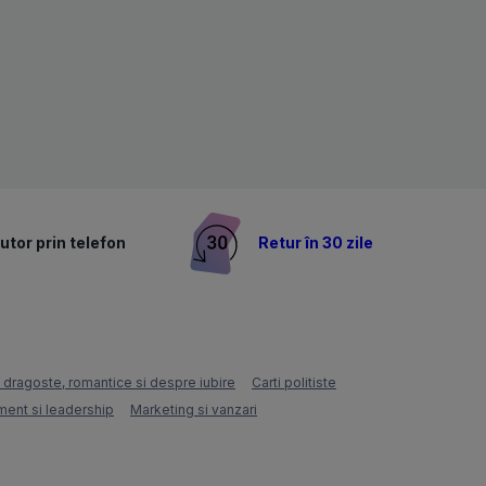
utor prin telefon
Retur în 30 zile
e dragoste, romantice si despre iubire
Carti politiste
ent si leadership
Marketing si vanzari