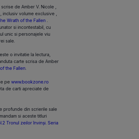
 scrise de Amber V. Nicole ,
i, inclusiv volume exclusive ,
he Wrath of the Fallen
.
ator si incontestabil, cu
lul unic si personajele viu
ei sale.
te o invitatie la lectura,
vanduta carte scrisa de Amber
of the Fallen
.
ole pe
www.bookzone.ro
eta de carti apreciate de
e profunde din scrierile sale
omandam si aceste titluri
l.2
Tronul zeilor învinși. Seria