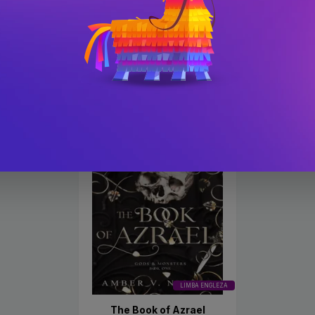
LIMBA ENGLEZA
The Dawn of the Cursed
Cartea lui Azrael. Seria Zei
Queen
și monștri Vol.1
PRP: 86.16 Lei
PRP: 115.23 Lei
77.6 Lei
92.2 Lei
-12.4%
LIMBA ENGLEZA
The Book of Azrael