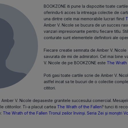
BOOKZONE iti pune la dispozitie toate cartile
oferindu-ti acces la intreaga colectie de cart
una dintre cele mai memorabile lucrari fiind
T
Amber V. Nicole se bucura de un succes rasun
vanzari impresionante pentru fiecare titlu. Sti
conturate sunt elementele definitorii ale oper
Fiecare creatie semnata de Amber V. Nicole es
savurata de mii de admiratori. Cel mai bine 
V. Nicole de pe BOOKZONE este
The Wrath 
Poti gasi toate cartile scrie de Amber V. Nic
astfel incat sa te bucuri de o colectie compl
cititori.
de Amber V. Nicole depaseste granitele succesului comercial. Mesajel
le cititorilor. Ti-a placut cartea
The Wrath of the Fallen
? tunci iti rec
e:
The Wrath of the Fallen
Tronul zeilor învinși. Seria Zei și monștri Vo