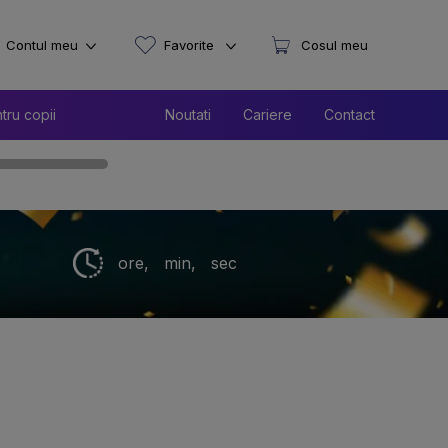
Contul meu
Favorite
Cosul meu
tru copii
Noutati
Cariere
Contact
ore,
min,
sec