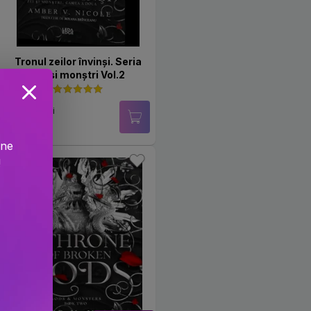
Tronul zeilor învinși. Seria
Zei și monștri Vol.2
PRP: 135 Lei
108 Lei
ine
-12.7%
!