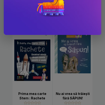
Carti scrise de Alex Wolf
-10%
-10%
Prima mea carte
Nu ai vrea să trăieşti
Stem : Rachete
fără SĂPUN!