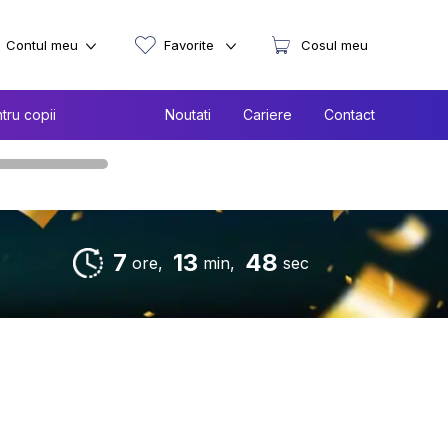
Contul meu
Favorite
Cosul meu
tru copii
Noutati
Cariere
Contact
7
13
47
ore,
min,
sec