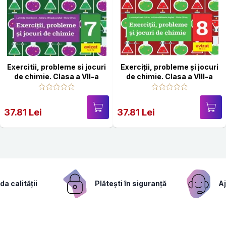
Exercitii, probleme si jocuri
Exerciţii, probleme și jocuri
de chimie. Clasa a VII-a
de chimie. Clasa a VIII-a
37.81 Lei
37.81 Lei
a calității
Plătești în siguranță
Aj