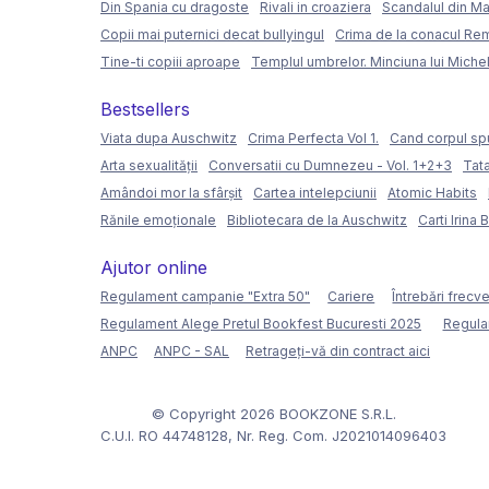
Din Spania cu dragoste
Rivali in croaziera
Scandalul din Ma
Copii mai puternici decat bullyingul
Crima de la conacul Re
Tine-ti copiii aproape
Templul umbrelor. Minciuna lui Miche
Bestsellers
Viata dupa Auschwitz
Crima Perfecta Vol 1.
Cand corpul sp
Arta sexualității
Conversatii cu Dumnezeu - Vol. 1+2+3
Tata
Amândoi mor la sfârșit
Cartea intelepciunii
Atomic Habits
Rănile emoționale
Bibliotecara de la Auschwitz
Carti Irina 
Ajutor online
Regulament campanie "Extra 50"
Cariere
Întrebări frecv
Regulament Alege Pretul Bookfest Bucuresti 2025
Regula
ANPC
ANPC - SAL
Retrageți-vă din contract aici
© Copyright 2026 BOOKZONE S.R.L.
C.U.I. RO 44748128, Nr. Reg. Com. J2021014096403