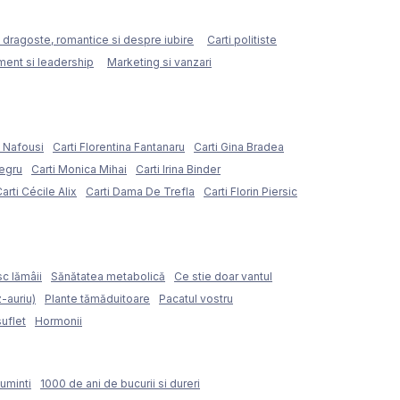
e dragoste, romantice si despre iubire
Carti politiste
ent si leadership
Marketing si vanzari
e Nafousi
Carti Florentina Fantanaru
Carti Gina Bradea
Negru
Carti Monica Mihai
Carti Irina Binder
arti Cécile Alix
Carti Dama De Trefla
Carti Florin Piersic
sc lămâii
Sănătatea metabolică
Ce stie doar vantul
z-auriu)
Plante tămăduitoare
Pacatul vostru
suflet
Hormonii
uminti
1000 de ani de bucurii si dureri