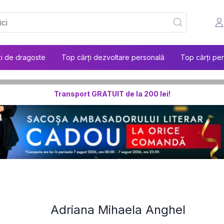
ți de dragoste
Top cărți dezvoltare personală
Top cărți pen
Transport GRATUIT de la 200 lei!
Adriana Mihaela Anghel