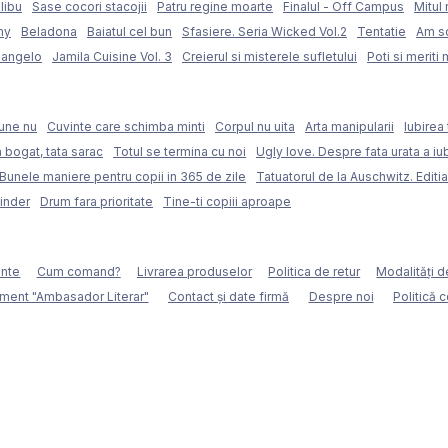
libu
Sase cocori stacojii
Patru regine moarte
Finalul - Off Campus
Mitul 
my
Beladona
Baiatul cel bun
Sfasiere. Seria Wicked Vol.2
Tentatie
Am sc
langelo
Jamila Cuisine Vol. 3
Creierul si misterele sufletului
Poti si meriti 
une nu
Cuvinte care schimba minti
Corpul nu uita
Arta manipularii
Iubirea 
 bogat, tata sarac
Totul se termina cu noi
Ugly love. Despre fata urata a iubi
Bunele maniere pentru copii in 365 de zile
Tatuatorul de la Auschwitz. Editia
Binder
Drum fara prioritate
Tine-ti copiii aproape
ente
Cum comand?
Livrarea produselor
Politica de retur
Modalităţi d
ment "Ambasador Literar"
Contact și date firmă
Despre noi
Politică 