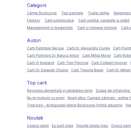
Categorii
Cărțile Bookzone
Top pachete
Toate cărțile
Beletristi
Fantasy
Carti psihologice
Carti nutritie, sanatate si slabit
Management si leadership
Carti si romane istorice
Carti 
Autori
Carti Parintele Necula
Carti Dr. Alexandru Ciurea
Carti Parin
Carti Psiholog Dr. Raluca Anton
Carti Mihai Morar
Carti Rob
Carti Vi Keeland
Carti Tom Percival
Carti Colleen Hoover
Carti Dr. Deepak Chopra
Carti Theona Balan
Carti Dr. Mihai
Top carti
Revoluția alimentară și sănătatea inimii
Scapă de inflamație 
Nu te mulțumi cu puțin
Nopți albe. Oameni sărmani - ediție
Tote bag - Ambasador literar Bookzone (infinit albastru)
Vre
Noutati
Ceasul iubirii
Eu sunt maia
Visurile tatalui meu
Orasul semi