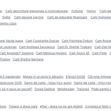
ca
Carti dezvoltare personala si motivationale
Fictiune
Horror
Carti d
Diete
Carti despre sarcina
Carti de educatie financiara
Carti managem
pentru copii
tele Vasile Ioana
Carti Constantin Dulcan
Carti Parintele Dobos
Carti Roxi
ert Jackman
Carti Andreea Savulescu
Carti Dr. Shefali Tsabary
Carti Dan 
Carti Amanda F Doering
Carti Melissa Higgins
Carti Anays M.
Carti Fixiki
C
l Pautov
Carti Sfantul Nectarie
în 5 săptămâni
Marea m-ar picta în albastru
Efectul DOSE
Cât timp înflore
 Hardcover 2025
Semn de carte - lotus (roz-auriu)
Semn de carte - trifoi (ro
i să-ți spun un secret?
Dragă Debbie
Mindreader
Trezirea
Pilde pentru 
lunii
Traiesc a doua oara
After - dupa ce ne-am intalnit
Complexul fetei c