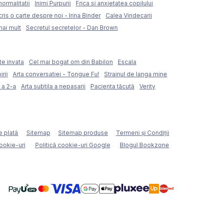
normalitatii
Inimi Purpurii
Frica si anxietatea copilului
ris o carte despre noi - Irina Binder
Calea Vindecarii
mai mult
Secretul secretelor - Dan Brown
te invata
Cel mai bogat om din Babilon
Escala
rii
Arta conversatiei - Tongue Fu!
Strainul de langa mine
 a 2-a
Arta subtila a nepasarii
Pacienta tăcută
Verity
e plată
Sitemap
Sitemap produse
Termeni şi Condiţii
cookie-uri
Politică cookie-uri Google
Blogul Bookzone