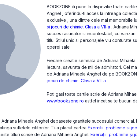
BOOKZONE iti pune la dispozitie toate cartil
Anghel , oferindu-ti acces la intreaga colecti
exclusive , una dintre cele mai memorabile lu
si jocuri de chimie. Clasa a VII-a
. Adriana Mi
succes rasunator si incontestabil, cu vanzar
titlu. Stilul unic si personajele viu conturate s
operei sale.
Fiecare creatie semnata de Adriana Mihaela A
lectura, savurata de mii de admiratori. Cel m
de Adriana Mihaela Anghel de pe BOOKZON
jocuri de chimie. Clasa a VII-a
.
Poti gasi toate cartile scrie de Adriana Miha
www.bookzone.ro
astfel incat sa te bucuri 
 de Adriana Mihaela Anghel depaseste granitele succesului comercial
 atinga sufletele cititorilor. Ti-a placut cartea
Exercitii, probleme si jo
ceste titluri scrise de Adriana Mihaela Anghel:
Exerciţii, probleme și j