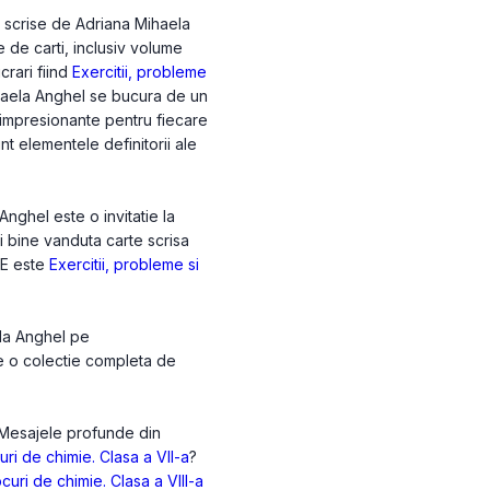
e scrise de Adriana Mihaela
e de carti, inclusiv volume
crari fiind
Exercitii, probleme
haela Anghel se bucura de un
i impresionante pentru fiecare
unt elementele definitorii ale
nghel este o invitatie la
ai bine vanduta carte scrisa
E este
Exercitii, probleme si
ela Anghel pe
de o colectie completa de
. Mesajele profunde din
curi de chimie. Clasa a VII-a
?
ocuri de chimie. Clasa a VIII-a