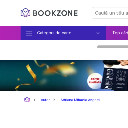
Categorii de carte
Top căr
Autori
Adriana Mihaela Anghel