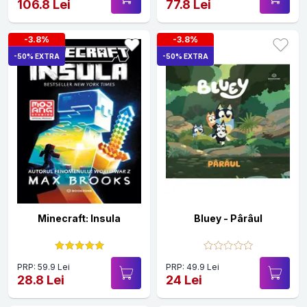
106.8 Lei
77.8 Lei
-3.8%
-3.8%
-50% EXTRA
-50% EXTRA
Minecraft: Insula
Bluey - Pârâul
PRP: 59.9 Lei
PRP: 49.9 Lei
28.8 Lei
24 Lei