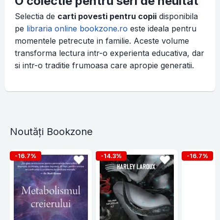
O colectie pentru seri de neuitat
Selectia de
carti povesti pentru copii
disponibila
pe
libraria online bookzone.ro
este ideala pentru
momentele petrecute in familie. Aceste volume
transforma lectura intr-o experienta educativa, dar
si intr-o traditie frumoasa care apropie generatii.
Noutăți Bookzone
-16.7%
-14.3%
-16.7%