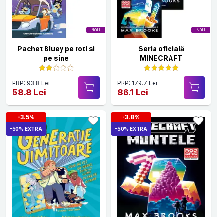
NOU
NOU
Pachet Bluey pe roti si
Seria oficială
pe sine
MINECRAFT
PRP: 93.8 Lei
PRP: 179.7 Lei
58.8 Lei
86.1 Lei
-3.5%
-3.8%
-50% EXTRA
-50% EXTRA