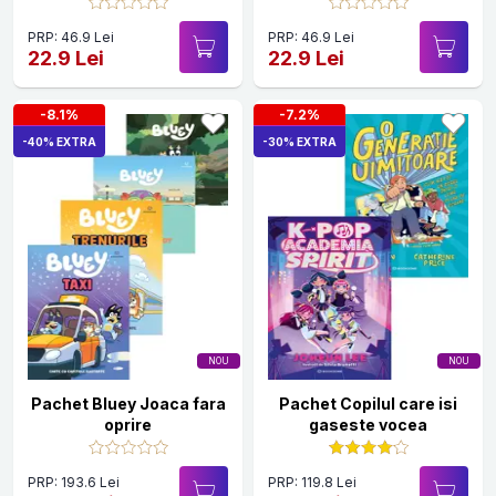
PRP: 46.9 Lei
PRP: 46.9 Lei
22.9 Lei
22.9 Lei
-8.1%
-7.2%
-40% EXTRA
-30% EXTRA
NOU
NOU
Pachet Bluey Joaca fara
Pachet Copilul care isi
oprire
gaseste vocea
PRP: 193.6 Lei
PRP: 119.8 Lei