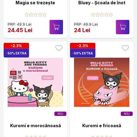
Magia se trezește
Bluey - Școala de înot
PRP: 49.9 Lei
PRP: 49.9 Lei
24.45 Lei
24 Lei
-2.3%
-2.3%
-50% EXTRA
-50% EXTRA
NOU
NOU
Kuromi e morocănoasă
Kuromi e fricoasă