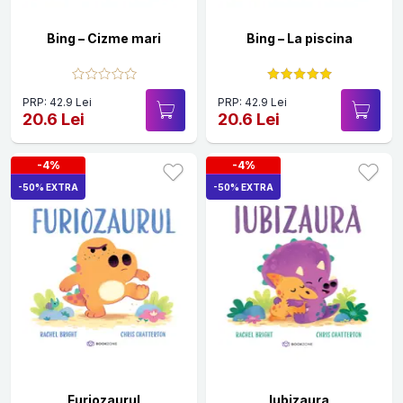
Bing – Cizme mari
Bing – La piscina
PRP: 42.9 Lei
PRP: 42.9 Lei
20.6 Lei
20.6 Lei
-4%
-4%
-50% EXTRA
-50% EXTRA
Furiozaurul
Iubizaura