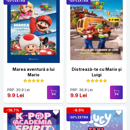
-50% EXTRA
-50% EXTRA
Marea aventură a lui
Distrează-te cu Mario și
Mario
Luigi
PRP: 30.9 Lei
PRP: 36.9 Lei
9.9 Lei
9.9 Lei
-16.7%
-8.9%
-30% EXTRA