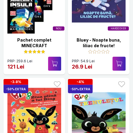
NOU
HARDCOVER
Pachet complet
Bluey - Noapte buna,
MINECRAFT
liliac de fructe!
PRP: 259.6 Lei
PRP: 54.9 Lei
121 Lei
26.9 Lei
-3.8%
-4%
-50% EXTRA
-50% EXTRA