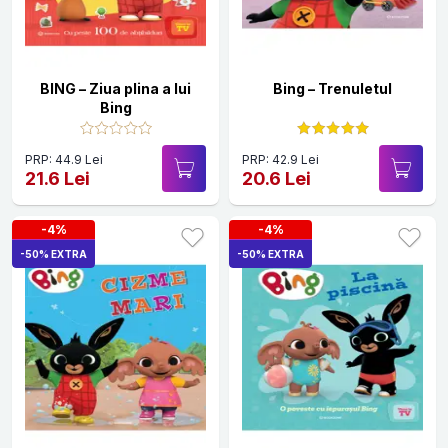
BING – Ziua plina a lui
Bing – Trenuletul
Bing
PRP: 44.9 Lei
PRP: 42.9 Lei
21.6 Lei
20.6 Lei
-4%
-4%
-50% EXTRA
-50% EXTRA