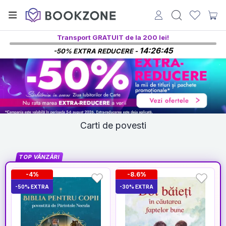
Transport GRATUIT de la 200 lei!
14:26:43
-50% EXTRA REDUCERE -
Carti de povesti
TOP VÂNZĂRI
-4%
-8.6%
-50% EXTRA
-30% EXTRA