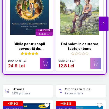
HARDCOVER
BESTSELLER
Biblia pentru copii
Doi baieti in cautarea
povestită de
faptelor bune
Părintele Necula Vol. I
PRP: 51.9 Lei
PRP: 20 Lei
24.9 Lei
12.8 Lei
Filtrează
Ordonează după
3274 produse
Recomandate
-35.9%
-46.3%