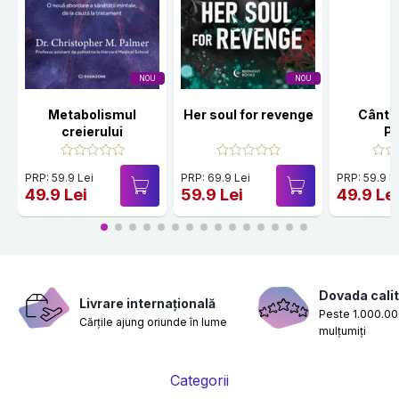
NOU
NOU
Metabolismul
Her soul for revenge
Cânte
creierului
Po
PRP: 59.9 Lei
PRP: 69.9 Lei
PRP: 59.9 L
49.9 Lei
59.9 Lei
49.9 Le
Dovada calit
Livrare internațională
Peste 1.000.000
Cărțile ajung oriunde în lume
mulțumiți
Categorii