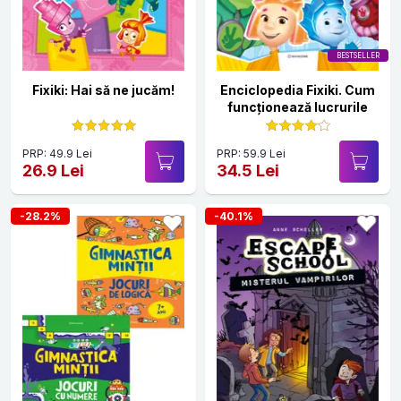
BESTSELLER
Fixiki: Hai să ne jucăm!
Enciclopedia Fixiki. Cum
funcționează lucrurile
PRP: 49.9 Lei
PRP: 59.9 Lei
26.9 Lei
34.5 Lei
-28.2%
-40.1%