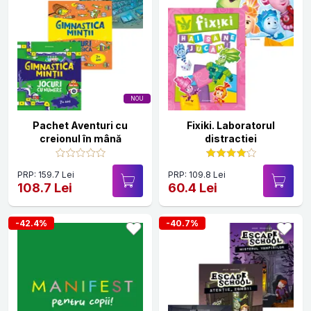
NOU
Pachet Aventuri cu
Fixiki. Laboratorul
creionul în mână
distractiei
PRP: 159.7 Lei
PRP: 109.8 Lei
108.7 Lei
60.4 Lei
-42.4%
-40.7%