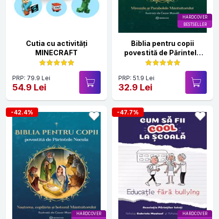
HARDCOVER
BESTSELLER
Cutia cu activități
Biblia pentru copii
MINECRAFT
povestită de Părintele
Necula Vol. II
PRP: 79.9 Lei
PRP: 51.9 Lei
54.9 Lei
32.9 Lei
-42.4%
-47.7%
HARDCOVER
HARDCOVER