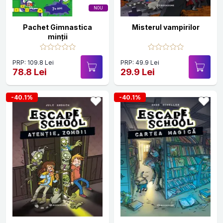
NOU
Pachet Gimnastica
Misterul vampirilor
minții
PRP: 109.8 Lei
PRP: 49.9 Lei
78.8 Lei
29.9 Lei
-40.1%
-40.1%