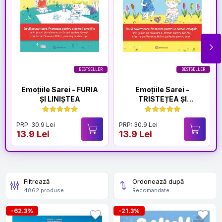
BESTSELLER
BESTSELLER
Emoțiile Sarei - FURIA
Emoțiile Sarei -
ȘI LINIȘTEA
TRISTEȚEA ȘI
BUCURIA
PRP: 30.9 Lei
PRP: 30.9 Lei
13.9 Lei
13.9 Lei
Filtrează
Ordonează după
4862 produse
Recomandate
-62.3%
-21.3%