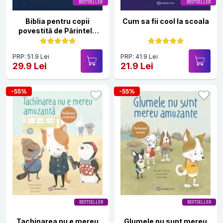
BESTSELLER
BESTSELLER
Biblia pentru copii
Cum sa fii cool la scoala
povestită de Părintele
Necula Vol. I
PRP: 51.9 Lei
PRP: 41.9 Lei
29.9 Lei
21.9 Lei
-55%
-55%
BESTSELLER
BESTSELLER
Tachinarea nu e mereu
Glumele nu sunt mereu