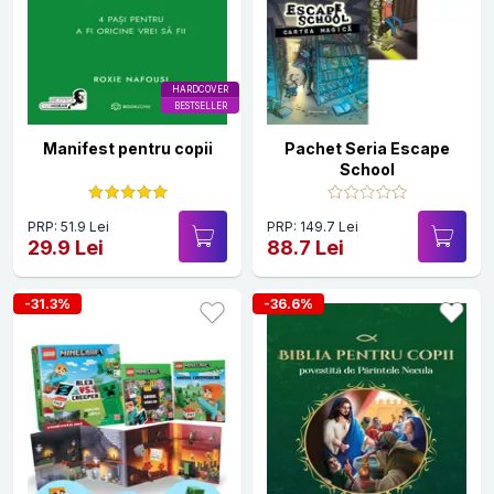
HARDCOVER
BESTSELLER
Manifest pentru copii
Pachet Seria Escape
School
PRP: 51.9 Lei
PRP: 149.7 Lei
29.9 Lei
88.7 Lei
-31.3%
-36.6%