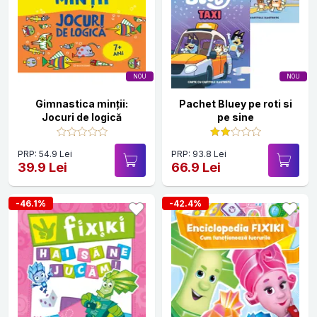
NOU
NOU
Gimnastica minții:
Pachet Bluey pe roti si
Jocuri de logică
pe sine
PRP: 54.9 Lei
PRP: 93.8 Lei
39.9 Lei
66.9 Lei
-46.1%
-42.4%