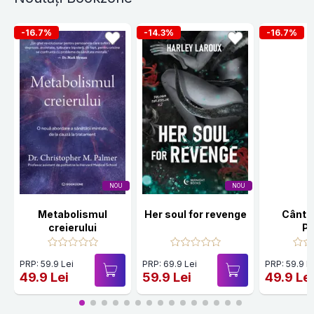
-16.7%
-14.3%
-16.7%
NOU
NOU
Metabolismul
Her soul for revenge
Cânte
creierului
Po
PRP: 59.9 Lei
PRP: 69.9 Lei
PRP: 59.9 L
49.9 Lei
59.9 Lei
49.9 Le