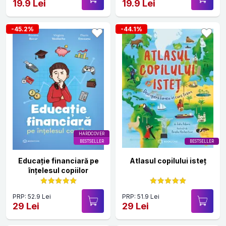
19.9 Lei
19.9 Lei
-45.2%
-44.1%
HARDCOVER
BESTSELLER
BESTSELLER
Educație financiară pe
Atlasul copilului isteț
înțelesul copiilor
PRP: 52.9 Lei
PRP: 51.9 Lei
29 Lei
29 Lei