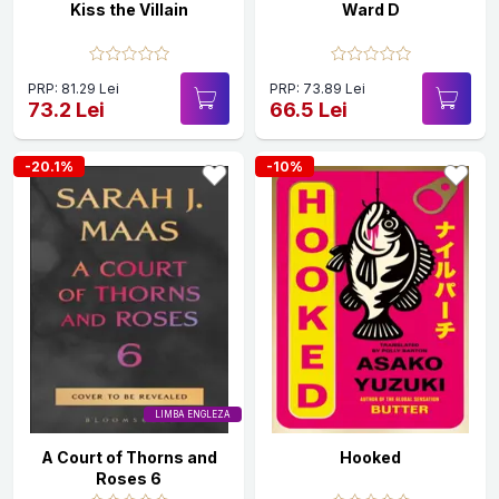
Kiss the Villain
Ward D
PRP: 81.29 Lei
PRP: 73.89 Lei
73.2 Lei
66.5 Lei
-20.1%
-10%
LIMBA ENGLEZA
A Court of Thorns and
Hooked
Roses 6