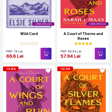
LIMBA ENGLEZA
LIMBA ENGLEZA
Wild Card
A Court of Thorns and
Roses
PRP: 74 Lei
PRP: 65.54 Lei
66.6 Lei
57.94 Lei
-11.6%
-12.5%