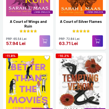
LIMBA ENGLEZA
LIMBA ENGLEZA
A Court of Wings and
A Court of Silver Flames
Ruin
PRP: 65.54 Lei
PRP: 72.84 Lei
57.94 Lei
63.71 Lei
-11.8%
-10.2%