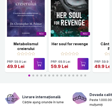
NOU
NOU
Metabolismul
Her soul for revenge
Cânte
creierului
Po
PRP: 59.9 Lei
PRP: 69.9 Lei
PRP: 59.9 L
49.9 Lei
59.9 Lei
49.9 Le
Dovada calit
Livrare internațională
Peste 1.000.000
Cărțile ajung oriunde în lume
mulțumiți