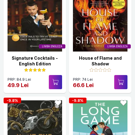
LIMBA ENGLEZA
LIMBA ENGLEZA
Signature Cocktails -
House of Flame and
English Edition
Shadow
PRP: 84.9 Lei
PRP: 74 Lei
49.9 Lei
66.6 Lei
-9.8%
-9.8%