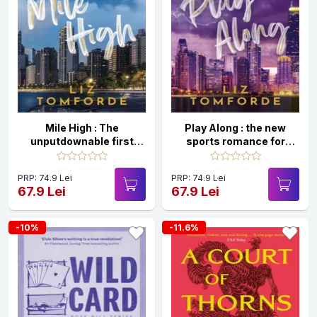
Mile High : The
Play Along : the new
unputdownable first
sports romance for
book in TikTok
2024 with steam, fake
sensation, the Windy
dating and a Vegas
PRP: 74.9 Lei
PRP: 74.9 Lei
City series, featuring an
wedding - from the
67.9 Lei
67.9 Lei
ice hockey enemies-to-
TikTok sensation
lovers sports romance
-10%
-11.6%