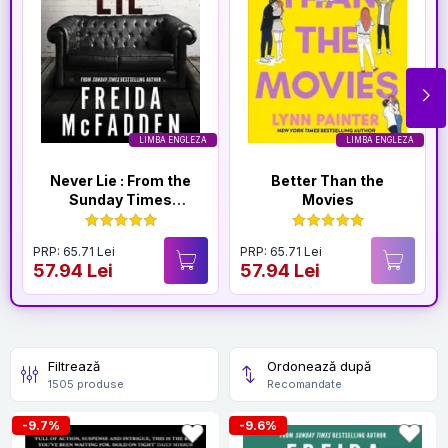
LIMBA ENGLEZA
LIMBA ENGLEZA
Never Lie : From the
Better Than the
Sunday Times
Movies
Bestselling Author of
The Housemaid
PRP: 65.71 Lei
PRP: 65.71 Lei
57.94 Lei
57.94 Lei
Filtrează
Ordonează după
1505 produse
Recomandate
-9.7%
-9.6%