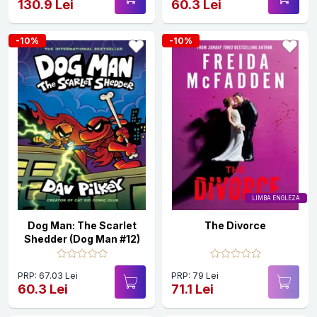
130.9 Lei
60.3 Lei
-10%
-10%
LIMBA ENGLEZA
Dog Man: The Scarlet
The Divorce
Shedder (Dog Man #12)
PRP: 67.03 Lei
PRP: 79 Lei
60.3 Lei
71.1 Lei