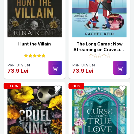
Hunt the Villain
The Long Game : Now
Streaming on Crave and
HBO Max
PRP: 81.9 Lei
PRP: 81.9 Lei
73.9 Lei
73.9 Lei
-9.8%
-10%