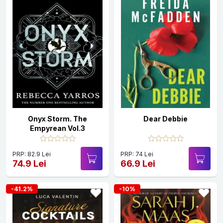
Onyx Storm. The
Dear Debbie
Empyrean Vol.3
PRP: 82.9 Lei
PRP: 74 Lei
74.9 Lei
66.9 Lei
-41.2%
-10%