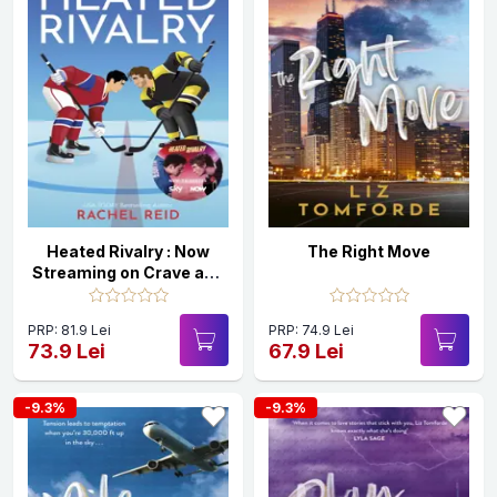
Heated Rivalry : Now
The Right Move
Streaming on Crave and
HBO Max
PRP: 81.9 Lei
PRP: 74.9 Lei
73.9 Lei
67.9 Lei
-9.3%
-9.3%