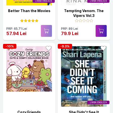
LIMBA ENGLEZA
LIMBA ENGLEZA
Better Than the Movies
Tempting Venom. The
Vipers Vol.3
PRP: 65.71 Lei
PRP: 89 Lei
57.94 Lei
79.9 Lei
-10%
-9.3%
LIMBA ENGLEZA
Cozy Friends
She Didn't See It