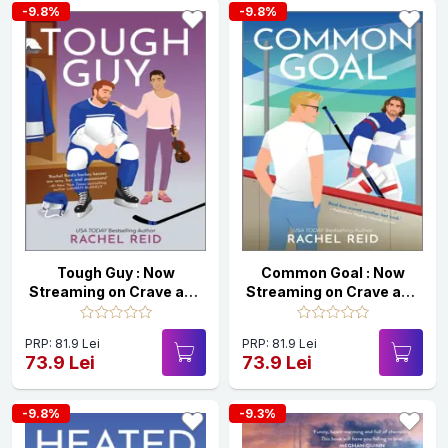
-9.8%
-9.8%
Tough Guy : Now
Common Goal : Now
Streaming on Crave and
Streaming on Crave and
HBO Max
HBO Max
PRP: 81.9 Lei
PRP: 81.9 Lei
73.9 Lei
73.9 Lei
-9.8%
-9.3%