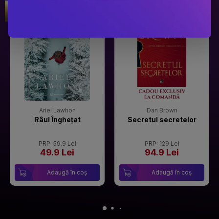
Gala Premilor Literare Bookzone
Gala Premilor Literare Bookzone
#1
#2
2025
2025
Ariel Lawhon
Dan Brown
Râul Înghețat
Secretul secretelor
PRP: 59.9 Lei
PRP: 129 Lei
49.9 Lei
94.9 Lei
Adaugă în coș
Adaugă în coș