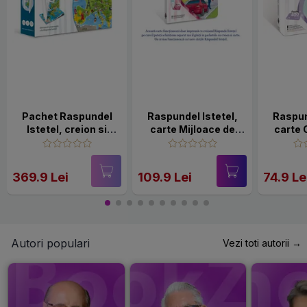
Pachet Raspundel
Raspundel Istetel,
Raspun
Istetel, creion si
carte Mijloace de
carte 
carte Atlasul lumii
transport
Fred
d
369.9 Lei
109.9 Lei
74.9 Le
Autori populari
Vezi toti autorii →