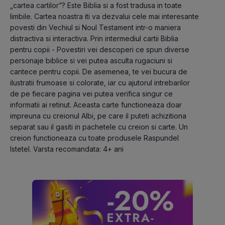
„cartea cartilor”? Este Biblia si a fost tradusa in toate 
limbile. Cartea noastra iti va dezvalui cele mai interesante 
povesti din Vechiul si Noul Testament intr-o maniera 
distractiva si interactiva. Prin intermediul cartii Biblia 
pentru copii - Povestiri vei descoperi ce spun diverse 
personaje biblice si vei putea asculta rugaciuni si 
cantece pentru copii. De asemenea, te vei bucura de 
ilustratii frumoase si colorate, iar cu ajutorul intrebarilor 
de pe fiecare pagina vei putea verifica singur ce 
informatii ai retinut. Aceasta carte functioneaza doar 
impreuna cu creionul Albi, pe care il puteti achizitiona 
separat sau il gasiti in pachetele cu creion si carte. Un 
creion functioneaza cu toate produsele Raspundel 
Istetel. Varsta recomandata: 4+ ani