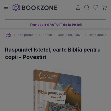
Transport GRATUIT de la 99 lei!
Alte produse
Jocuri
Jocuri educative
Raspundel Istete
Raspundel Istetel, carte Biblia pentru
copii - Povestiri