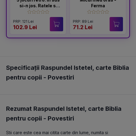
si-n jos. Ratele si
Ferma
vanatorii. Tara,
tara, vrem ostasi!
PRP: 121 Lei
PRP: 89 Lei
102.9 Lei
71.2 Lei
5
Specificații Raspundel Istetel, carte Biblia
pentru copii - Povestiri
Rezumat Raspundel Istetel, carte Biblia
pentru copii - Povestiri
Stii care este cea mai citita carte din lume, numita si 