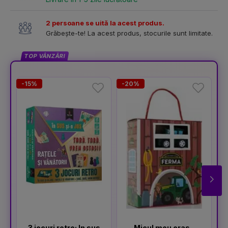
2 persoane se uită la acest produs.
Grăbește-te! La acest produs, stocurile sunt limitate.
TOP VÂNZĂRI
-15%
-20%
3 jocuri retro: In sus
Micul meu oras -