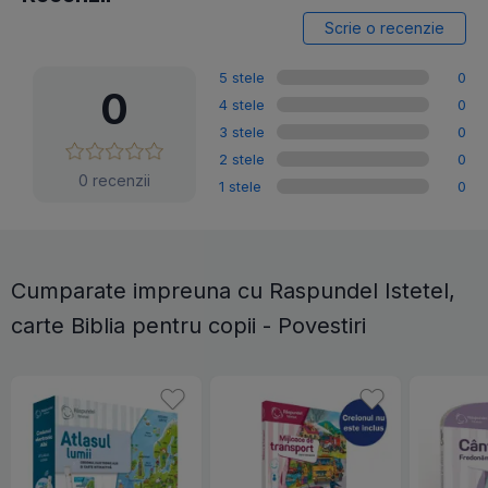
Scrie o recenzie
5 stele
0
0
4 stele
0
3 stele
0
2 stele
0
0 recenzii
1 stele
0
Cumparate impreuna cu Raspundel Istetel,
carte Biblia pentru copii - Povestiri