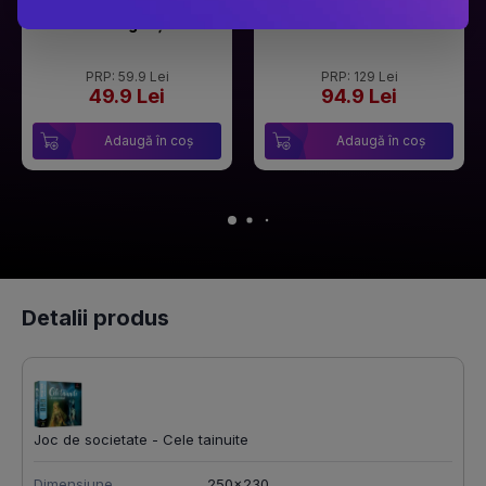
Ariel Lawhon
Dan Brown
Râul Înghețat
Secretul secretelor
PRP: 59.9 Lei
PRP: 129 Lei
49.9 Lei
94.9 Lei
Adaugă în coș
Adaugă în coș
Detalii produs
Joc de societate - Cele tainuite
Dimensiune
250x230