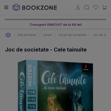
Transport GRATUIT de la 99 lei!
Alte produse
Jocuri
Jocuri de societate
Joc de socie
Joc de societate - Cele tainuite