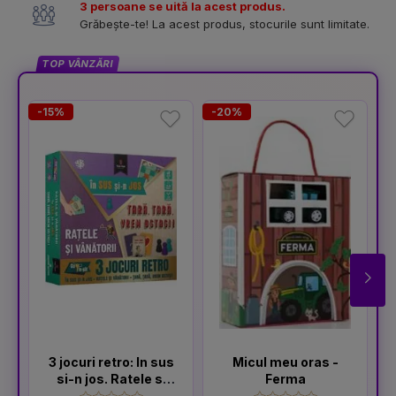
3 persoane se uită la acest produs.
Grăbește-te! La acest produs, stocurile sunt limitate.
TOP VÂNZĂRI
-15%
-20%
3 jocuri retro: In sus
Micul meu oras -
si-n jos. Ratele si
Ferma
vanatorii. Tara,