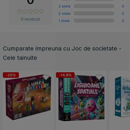
0
3 stele
0
2 stele
0
0 recenzii
1 stele
0
Cumparate impreuna cu Joc de societate -
Cele tainuite
-20%
-14.8%