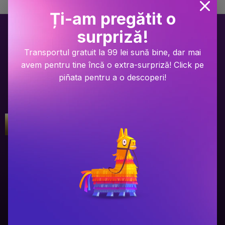
Ți-am pregătit o
surpriză!
Transportul gratuit la 99 lei sună bine, dar mai
avem pentru tine încă o extra-surpriză! Click pe
piñata pentru a o descoperi!
Gala Premilor Literare Bookzone
Gala Premilor Literare Bookzone
#1
#2
2025
2025