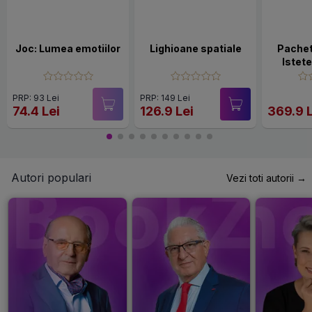
Joc: Lumea emotiilor
Lighioane spatiale
Pachet
Istete
carte A
PRP: 93 Lei
PRP: 149 Lei
74.4 Lei
126.9 Lei
369.9 
Autori populari
Vezi toti autorii →