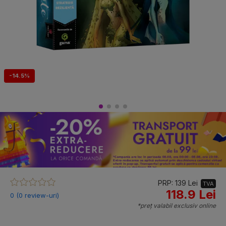
-14.5%
PRP: 139 Lei
TVA
118.9 Lei
0 (0 review-uri)
*preț valabil exclusiv online