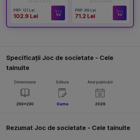
tara, vrem ostasi!
PRP: 121 Lei
PRP: 89 Lei
102.9 Lei
71.2 Lei
5
Specificații Joc de societate - Cele
tainuite
Dimensiune
Editura
Anul publicării
250x230
Gama
2026
Rezumat Joc de societate - Cele tainuite