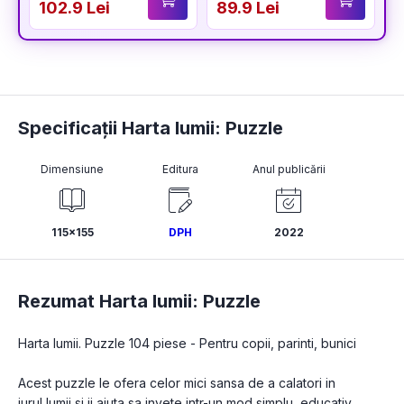
102.9 Lei
89.9 Lei
3
Specificații Harta lumii: Puzzle
Dimensiune
Editura
Anul publicării
115x155
DPH
2022
Rezumat Harta lumii: Puzzle
Harta lumii. Puzzle 104 piese - Pentru copii, parinti, bunici

Acest puzzle le ofera celor mici sansa de a calatori in 
jurul lumii si ii ajuta sa invete intr-un mod simplu, educativ 