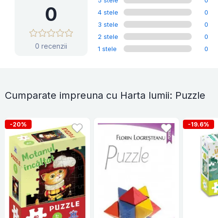
5 stele
0
0
4 stele
0
3 stele
0
2 stele
0
0 recenzii
1 stele
0
Cumparate impreuna cu Harta lumii: Puzzle
-20%
-19.6%