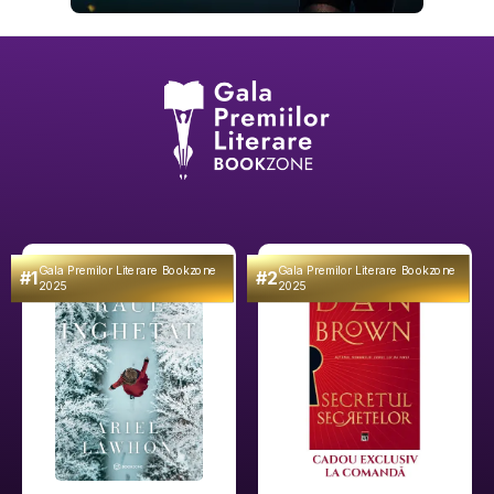
Gala Premilor Literare Bookzone
Gala Premilor Literare Bookzone
#1
#2
2025
2025