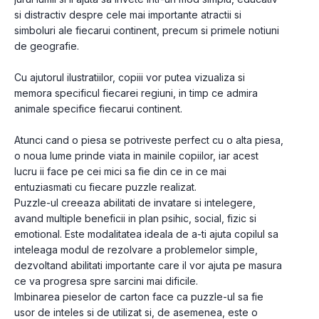
si distractiv despre cele mai importante atractii si 
simboluri ale fiecarui continent, precum si primele notiuni 
de geografie.

Cu ajutorul ilustratiilor, copiii vor putea vizualiza si 
memora specificul fiecarei regiuni, in timp ce admira 
animale specifice fiecarui continent.

Atunci cand o piesa se potriveste perfect cu o alta piesa, 
o noua lume prinde viata in mainile copiilor, iar acest 
lucru ii face pe cei mici sa fie din ce in ce mai 
entuziasmati cu fiecare puzzle realizat.

Puzzle-ul creeaza abilitati de invatare si intelegere, 
avand multiple beneficii in plan psihic, social, fizic si 
emotional. Este modalitatea ideala de a-ti ajuta copilul sa 
inteleaga modul de rezolvare a problemelor simple, 
dezvoltand abilitati importante care il vor ajuta pe masura 
ce va progresa spre sarcini mai dificile.

Imbinarea pieselor de carton face ca puzzle-ul sa fie 
usor de inteles si de utilizat si, de asemenea, este o 