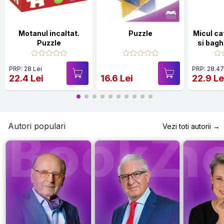
Motanul incaltat.
Puzzle
Micul ca
Puzzle
si bag
P
PRP: 28 Lei
PRP: 28.47
22.4 Lei
16.6 Lei
22.9 Le
Autori populari
Vezi toti autorii →