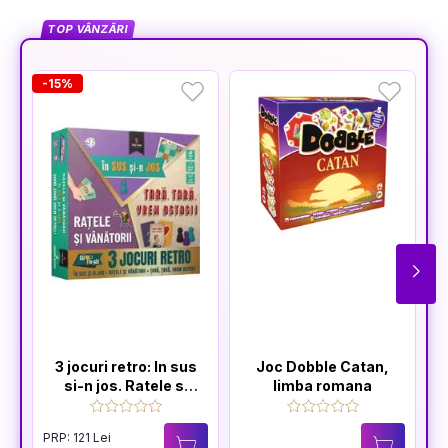
TOP VÂNZĂRI
-15%
3 jocuri retro: In sus
Joc Dobble Catan,
si-n jos. Ratele si
limba romana
vanatorii. Tara,
tara, vrem ostasi!
PRP: 121 Lei